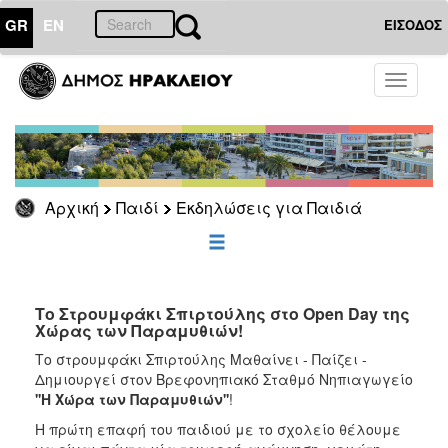
GR
EN
ΕΙΣΟΔΟΣ
ΠΑΙΔΙ
Toggle
navigati
Εκδηλώσεις
για
Παιδιά
Αρχική
Παιδί
Εκδηλώσεις για Παιδιά
ΕΠΙΚΑΙΡΟΤΗΤΑ
ΔΗΜΟΤΗΣ
Το Στρουμφάκι Σπιρτούλης στο Open Day της
Χώρας των Παραμυθιών!
ΕΠΙΣΚΕΠΤΗΣ
Το στρουμφάκι Σπιρτούλης Μαθαίνει - Παίζει -
Δημιουργεί στον Βρεφονηπιακό Σταθμό Νηπιαγωγείο
ΗΡΑΚΛΕΙΟ
ΓΙΑ...
''Η Χώρα των Παραμυθιών''
!
Η πρώτη επαφή του παιδιού με το σχολείο θέλουμε