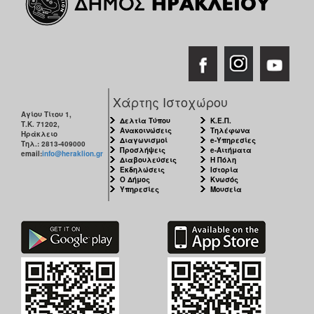
Χάρτης Ιστοχώρου
Αγίου Τίτου 1,
Δελτία Τύπου
Κ.Ε.Π.
Τ.Κ. 71202,
Ανακοινώσεις
Τηλέφωνα
Ηράκλειο
Διαγωνισμοί
e-Υπηρεσίες
Τηλ.: 2813-409000
Προσλήψεις
e-Αιτήματα
email:
info@heraklion.gr
Διαβουλεύσεις
Η Πόλη
Εκδηλώσεις
Ιστορία
Ο Δήμος
Κνωσός
Υπηρεσίες
Μουσεία