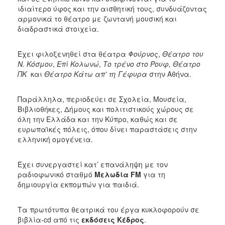
ιδιαίτερο ύφος και την αισθητική τους, συνδυάζοντας
αρμονικά το θέατρο με ζωντανή μουσική και
διαδραστικά στοιχεία.
Έχει φιλοξενηθεί στα θέατρα
Φούρνος
,
Θέατρο του
Ν. Κόσμου
,
Επί Κολωνώ
,
Το τρένο στο Ρουφ, Θέατρο
ΠΚ
και
Θέατρο Κάτω απ’ τη Γέφυρα
στην Αθήνα.
Παράλληλα, περιοδεύει σε Σχολεία, Μουσεία,
Βιβλιοθήκες, Δήμους και πολιτιστικούς χώρους σε
όλη την Ελλάδα και την Κύπρο, καθώς και σε
ευρωπαϊκές πόλεις, όπου δίνει παραστάσεις στην
ελληνική ομογένεια.
Έχει συνεργαστεί κατ’ επανάληψη με τον
ραδιοφωνικό σταθμό
Μελωδία
FM
για τη
δημιουργία εκπομπών για παιδιά.
Τα πρωτότυπα θεατρικά του έργα κυκλοφορούν σε
βιβλία-cd από τις
εκδόσεις Κέδρος
.