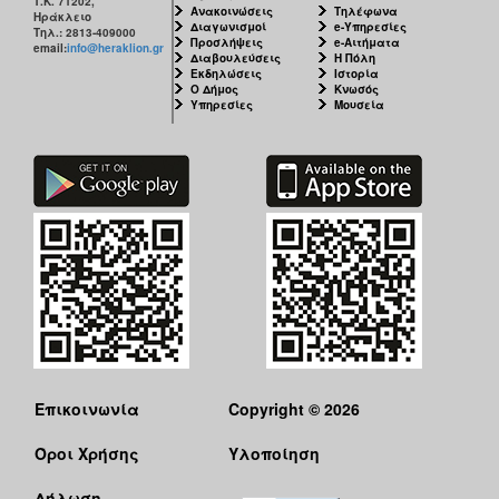
Τ.Κ. 71202,
Ανακοινώσεις
Τηλέφωνα
Ηράκλειο
Διαγωνισμοί
e-Υπηρεσίες
Τηλ.: 2813-409000
Προσλήψεις
e-Αιτήματα
email:
info@heraklion.gr
Διαβουλεύσεις
Η Πόλη
Εκδηλώσεις
Ιστορία
Ο Δήμος
Κνωσός
Υπηρεσίες
Μουσεία
Επικοινωνία
Copyright © 2026
Όροι Χρήσης
Υλοποίηση
Δήλωση