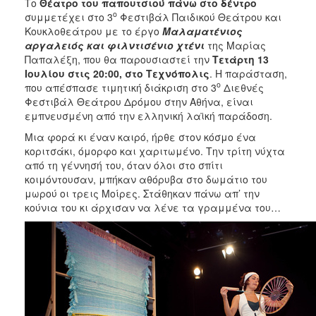
Το
Θέατρο του παπουτσιού
πάνω στο δέντρο
ο
συμμετέχει στο 3
Φεστιβάλ Παιδικού Θεάτρου και
Κουκλοθεάτρου με το έργο
Μαλαματένιος
αργαλειός και φιλντισένιο χτένι
της Μαρίας
Παπαλέξη, που θα παρουσιαστεί την
Τετάρτη
13
Ιουλίου στις
20:00
, στο Τεχνόπολις
. Η παράσταση,
ο
που απέσπασε τιμητική διάκριση στο 3
Διεθνές
Φεστιβάλ Θεάτρου Δρόμου στην Αθήνα, είναι
εμπνευσμένη από την ελληνική λαϊκή παράδοση.
Μια φορά κι έναν καιρό, ήρθε στον κόσμο ένα
κοριτσάκι, όμορφο και χαριτωμένο. Την τρίτη νύχτα
από τη γέννησή του, όταν όλοι στο σπίτι
κοιμόντουσαν, μπήκαν αθόρυβα στο δωμάτιο του
μωρού οι τρεις Μοίρες. Στάθηκαν πάνω απ’ την
κούνια του κι άρχισαν να λένε τα γραμμένα του…