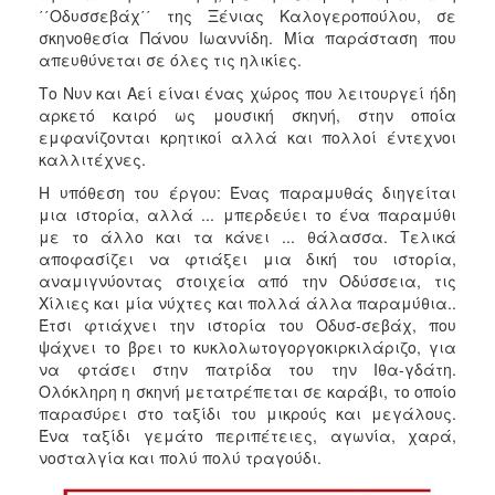
΄΄Οδυσσεβάχ΄΄ της Ξένιας Καλογεροπούλου, σε
σκηνοθεσία Πάνου Ιωαννίδη. Μία παράσταση που
απευθύνεται σε όλες τις ηλικίες.
Το Νυν και Αεί είναι ένας χώρος που λειτουργεί ήδη
αρκετό καιρό ως μουσική σκηνή, στην οποία
εμφανίζονται κρητικοί αλλά και πολλοί έντεχνοι
καλλιτέχνες.
Η υπόθεση του έργου: Ένας παραμυθάς διηγείται
μια ιστορία, αλλά ... μπερδεύει το ένα παραμύθι
με το άλλο και τα κάνει ... θάλασσα. Τελικά
αποφασίζει να φτιάξει μια δική του ιστορία,
αναμιγνύοντας στοιχεία από την Οδύσσεια, τις
Χίλιες και μία νύχτες και πολλά άλλα παραμύθια..
Έτσι φτιάχνει την ιστορία του Οδυσ-σεβάχ, που
ψάχνει το βρει το κυκλολωτογοργοκιρκιλάριζο, για
να φτάσει στην πατρίδα του την Ιθα-γδάτη.
Ολόκληρη η σκηνή μετατρέπεται σε καράβι, το οποίο
παρασύρει στο ταξίδι του μικρούς και μεγάλους.
Ένα ταξίδι γεμάτο περιπέτειες, αγωνία, χαρά,
νοσταλγία και πολύ πολύ τραγούδι.