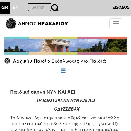
GR
EN
ΕΙΣΟΔΟΣ
ΠΑΙΔΙ
Toggle
navigati
Εκδηλώσεις
για
Παιδιά
Αρχική
Παιδί
Εκδηλώσεις για Παιδιά
ΕΠΙΚΑΙΡΟΤΗΤΑ
ΔΗΜΟΤΗΣ
Παιδική σκηνή ΝΥΝ ΚΑΙ ΑΕΙ
ΕΠΙΣΚΕΠΤΗΣ
ΠΑΙΔΙΚΗ ΣΚΗΝΗ ΝΥΝ ΚΑΙ ΑΕΙ
΄΄ΟΔΥΣΣΕΒΑΧ΄΄
ΗΡΑΚΛΕΙΟ
ΓΙΑ...
Το Νυν και Αεί, στην προσπάθειά του να συμβάλλει
στο πολιτιστικό περιβάλλον της πόλης, εγκαινιάζει
την παιδική του σκηνή, με τη θεατρική παράσταση