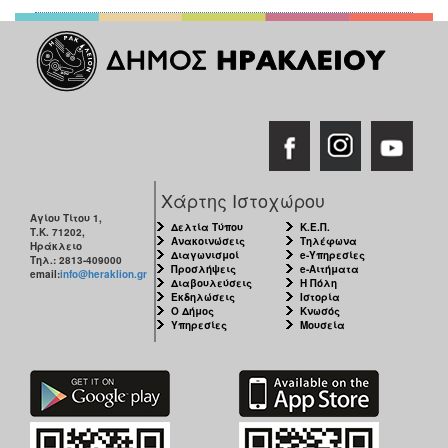
Χάρτης Ιστοχώρου
Αγίου Τίτου 1,
Δελτία Τύπου
Κ.Ε.Π.
Τ.Κ. 71202,
Ανακοινώσεις
Τηλέφωνα
Ηράκλειο
Διαγωνισμοί
e-Υπηρεσίες
Τηλ.: 2813-409000
Προσλήψεις
e-Αιτήματα
email:
info@heraklion.gr
Διαβουλεύσεις
Η Πόλη
Εκδηλώσεις
Ιστορία
Ο Δήμος
Κνωσός
Υπηρεσίες
Μουσεία