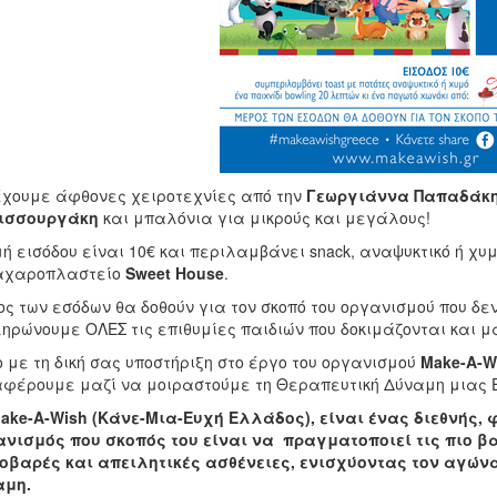
χουμε άφθονες χειροτεχνίες από την
Γεωργιάννα Παπαδάκ
ισσουργάκη
και μπαλόνια για μικρούς και μεγάλους!
μή εισόδου είναι 10€ και περιλαμβάνει snack, αναψυκτικό ή χυ
ζαχαροπλαστείο
Sweet
House
.
ς των εσόδων θα δοθούν για τον σκοπό του οργανισμού που δε
ηρώνουμε ΟΛΕΣ τις επιθυμίες παιδιών που δοκιμάζονται και 
 με τη δική σας υποστήριξη στο έργο του οργανισμού
Make
-
A
-
W
φέρουμε μαζί να μοιραστούμε τη Θεραπευτική Δύναμη μιας 
ake
-
A
-
Wish
(Κάνε-Μια-Ευχή Ελλάδος), είναι ένας διεθνής,
νισμός που σκοπός του είναι να πραγματοποιεί τις πιο βαθ
οβαρές και απειλητικές ασθένειες, ενισχύοντας τον αγώνα
αμη.