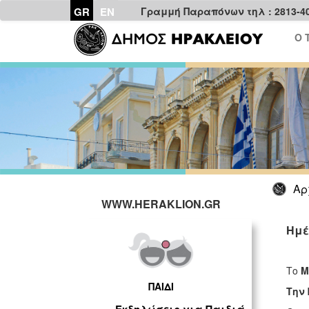
GR
EN
Γραμμή Παραπόνων τηλ : 2813-4
Ο 
Αρ
WWW.HERAKLION.GR
Ημέ
Το
M
ΠΑΙΔΙ
Την 