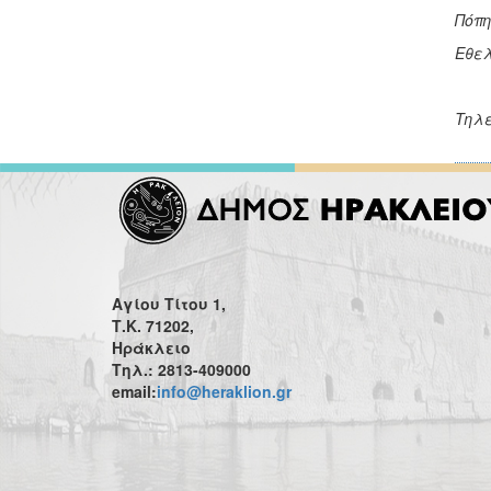
Πόπη
Εθελ
Τηλέ
Αγίου Τίτου 1,
Τ.Κ. 71202,
Ηράκλειο
Τηλ.: 2813-409000
email:
info@heraklion.gr