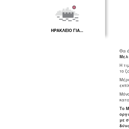
ΗΡΑΚΛΕΙΟ ΓΙΑ...
Θα έ
Μελ
Η τι
το 
Μέρο
εκπλ
Μόνο
κατα
Το
M
οργα
με σ
δύν