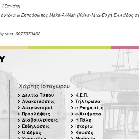
 Τζανάκη
όντρια & Εκπρόσωπος
Make
-
A
-
Wish
(Κάνε-Μια-Ευχή Ελλάδος στ
φωνο: 6977370432
Χάρτης Ιστοχώρου
Δελτία Τύπου
Κ.Ε.Π.
Ανακοινώσεις
Τηλέφωνα
Διαγωνισμοί
e-Υπηρεσίες
Προσλήψεις
e-Αιτήματα
Διαβουλεύσεις
Η Πόλη
Εκδηλώσεις
Ιστορία
Ο Δήμος
Κνωσός
Υπηρεσίες
Μουσεία