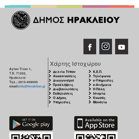
Χάρτης Ιστοχώρου
Αγίου Τίτου 1,
Δελτία Τύπου
Κ.Ε.Π.
Τ.Κ. 71202,
Ανακοινώσεις
Τηλέφωνα
Ηράκλειο
Διαγωνισμοί
e-Υπηρεσίες
Τηλ.: 2813-409000
Προσλήψεις
e-Αιτήματα
email:
info@heraklion.gr
Διαβουλεύσεις
Η Πόλη
Εκδηλώσεις
Ιστορία
Ο Δήμος
Κνωσός
Υπηρεσίες
Μουσεία