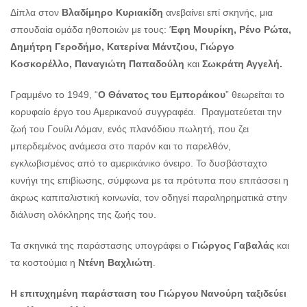
Δίπλα στον
Βλαδίμηρο Κυριακίδη
ανεβαίνει επί σκηνής, μια
σπουδαία ομάδα ηθοποιών με τους:
Έφη Μουρίκη, Ρένο Ρώτα,
Δημήτρη Γεροδήμο, Κατερίνα Μάντζιου, Γιώργο
Κοσκορέλλο, Παναγιώτη Παπαδούλη
και
Σωκράτη Αγγελή.
Γραμμένο το 1949, “
Ο Θάνατος του Εμποράκου
” θεωρείται το
κορυφαίο έργο του Αμερικανού συγγραφέα. Πραγματεύεται την
ζωή του Γουίλι Λόμαν, ενός πλανόδιου πωλητή, που ζει
μπερδεμένος ανάμεσα στο παρόν και το παρελθόν,
εγκλωβισμένος από το αμερικάνικο όνειρο. Το δυσβάσταχτο
κυνήγι της επιβίωσης, σύμφωνα με τα πρότυπα που επιτάσσει η
άκρως καπιταλιστική κοινωνία, τον οδηγεί παραληρηματικά στην
διάλυση ολόκληρης της ζωής του.
Τα σκηνικά της παράστασης υπογράφει ο
Γιώργος Γαβαλάς
και
τα κοστούμια η
Ντένη Βαχλιώτη
.
Η επιτυχημένη παράσταση του Γιώργου Νανούρη ταξιδεύει