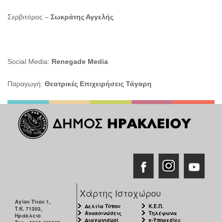
Σερβιτόρος –
Σωκράτης Αγγελής
Social Media:
Renegade Media
Παραγωγή:
Θεατρικές Επιχειρήσεις Τάγαρη
Χάρτης Ιστοχώρου
Αγίου Τίτου 1,
Δελτία Τύπου
Κ.Ε.Π.
Τ.Κ. 71202,
Ανακοινώσεις
Τηλέφωνα
Ηράκλειο
Διαγωνισμοί
e-Υπηρεσίες