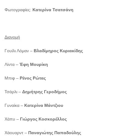
Φωτογραφίες:
Κατερίνα Τσατσάνη
Διανομή
Γουίλι Λόμαν –
Βλαδίμηρος Κυριακίδης
Λίντα –
Έφη Μουρίκη
Μπιφ –
Ρένος Ρώτας
Τσάρλι –
Δημήτρης Γεροδήμος
Γυναίκα –
Κατερίνα Μάντζιου
Χάπυ –
Γιώργος Κοσκορέλλος
Χάουαρντ –
Παναγιώτης Παπαδούλης