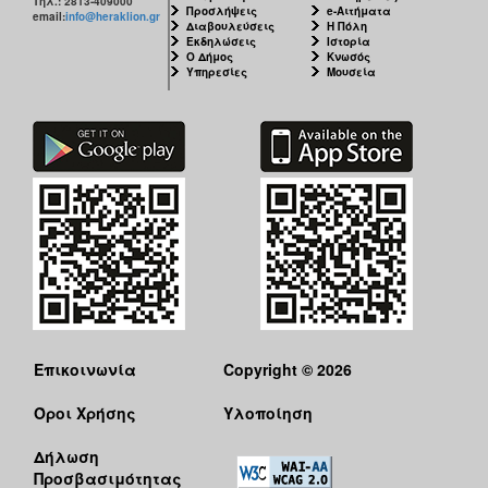
Τηλ.: 2813-409000
Προσλήψεις
e-Αιτήματα
email:
info@heraklion.gr
Διαβουλεύσεις
Η Πόλη
Εκδηλώσεις
Ιστορία
Ο Δήμος
Κνωσός
Υπηρεσίες
Μουσεία
Επικοινωνία
Copyright © 2026
Όροι Χρήσης
Υλοποίηση
Δήλωση
Προσβασιμότητας