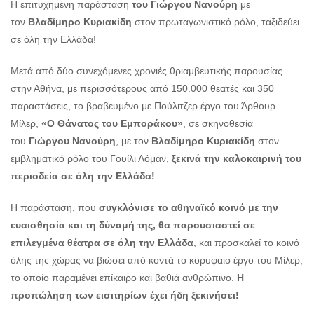
Η επιτυχημένη παράσταση
του Γιώργου Νανούρη
με
τον
Βλαδίμηρο Κυριακίδη
στον πρωταγωνιστικό ρόλο, ταξιδεύει
σε όλη την Ελλάδα!
Μετά από δύο συνεχόμενες χρονιές θριαμβευτικής παρουσίας
στην Αθήνα, με περισσότερους από 150.000 θεατές και 350
παραστάσεις, το βραβευμένο με Πούλιτζερ έργο του Άρθουρ
Μίλερ,
«Ο Θάνατος του Εμποράκου»
, σε σκηνοθεσία
του
Γιώργου Νανούρη
, με τον
Βλαδίμηρο Κυριακίδη
στον
εμβληματικό ρόλο του Γουίλι Λόμαν,
ξεκινά την καλοκαιρινή του
περιοδεία σε όλη την Ελλάδα!
Η παράσταση, που
συγκλόνισε το αθηναϊκό κοινό με την
ευαισθησία και τη δύναμή της, θα παρουσιαστεί σε
επιλεγμένα θέατρα σε όλη την Ελλάδα
, και προσκαλεί το κοινό
όλης της χώρας να βιώσει από κοντά το κορυφαίο έργο του Μίλερ,
το οποίο παραμένει επίκαιρο και βαθιά ανθρώπινο.​
Η
προπώληση των εισιτηρίων έχει ήδη ξεκινήσει!