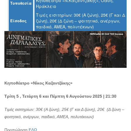
Κηποθέατρο «Ν.Καζαντζάκης», Όαση,
Τοποθεσία
Ηράκλειο
Ο
Τιμές εισιτηρίων: 30€ (Α ζώνη), 25€ (Γ και Δ
ΤΟΠΟΣ
ΜΑΣ
Είσοδος
ζώνη), 20€ (Δ ζώνη – φοιτητικό, ανέργων,
παιδικό, ΑΜΕΑ, πολυτέκνων)
Ο
ΔΗΜΟΣ
ΠΟΛΙΤΙΣΜΟΣ
ΑΝΘΕΚΤΙΚΗ
ΠΟΛΗ
Κηποθέατρο «Νίκος Καζαντζάκης»
Τρίτη 5 , Τετάρτη 6 και Πέμπτη 6 Αυγούστου 2025 | 21:30
Τιμές εισιτηρίων: 30€ (Α ζώνη), 25€ (Γ και Δ ζώνη), 20€ (Δ ζώνη –
φοιτητικό, ανέργων, παιδικό, ΑΜΕΑ, πολυτέκνων)
Προπώληση
ΕΔΩ