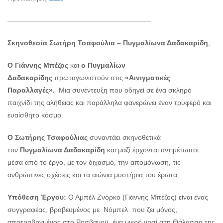
————————————————————–
Σκηνοθεσία Σωτήρη Τσαφούλια – Πυγμαλίωνα Δαδακαρίδη
,
Ο Γιάννης Μπέζος
και
ο Πυγμαλίων
Δαδακαρίδης
πρωταγωνιστούν στις
«Αινιγματικές
Παραλλαγές».
Μια συνέντευξη που οδηγεί σε ένα σκληρό
παιχνίδι της αλήθειας και παράλληλα φανερώνει έναν τρυφερό και
ευαίσθητο κόσμο.
Ο Σωτήρης Τσαφούλιας
συναντάει σκηνοθετικά
τον
Πυγμαλίωνα Δαδακαρίδη
και μαζί έρχονται αντιμέτωποι
μέσα από το έργο, με τον διχασμό, την απομόνωση, τις
ανθρώπινες σχέσεις και τα αιώνια μυστήρια του έρωτα.
Υπόθεση Έργου:
Ο Αμπέλ Ζνόρκο (Γιάννης Μπέζος) είναι ένας
συγγραφέας, βραβευμένος με Νόμπελ που ζει μόνος,
αποτραβηγμένος στο Ροσβανοϋ, ένα μικρό νησί στη Θάλασσα της