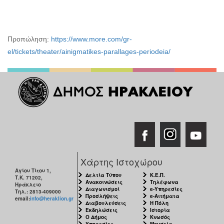
Προπώληση:
https://www.more.com/gr-
el/tickets/theater/ainigmatikes-parallages-periodeia/
Χάρτης Ιστοχώρου
Αγίου Τίτου 1,
Δελτία Τύπου
Κ.Ε.Π.
Τ.Κ. 71202,
Ανακοινώσεις
Τηλέφωνα
Ηράκλειο
Διαγωνισμοί
e-Υπηρεσίες
Τηλ.: 2813-409000
Προσλήψεις
e-Αιτήματα
email:
info@heraklion.gr
Διαβουλεύσεις
Η Πόλη
Εκδηλώσεις
Ιστορία
Ο Δήμος
Κνωσός