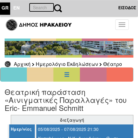
GR
EN
ΕΙΣΟΔΟΣ
01
Αύγουστος
Toggle
2026
navigati
Κυρ
Δευ
Τρι
Τετ
Πεμ
Παρ
Σαβ
1
6
2
3
4
5
7
8
Αρχική
Ημερολόγιο Εκδηλώσεων
Θέατρο
9
10
11
12
13
14
15
16
17
18
19
20
21
22
23
24
25
26
27
28
29
30
31
Θεατρική παράσταση
<<
σήμερα
>>
«Αινιγματικές Παραλλαγές» του
ΗΜΕΡΟΛΟΓΙΟ
Eric- Emmanuel Schmitt
ΕΚΔΗΛΩΣΕΩΝ
Θέατρο
διεξαγωγή
Ημερ/νίες
05/08/2025 - 07/08/2025 21:30