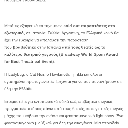
Μετά τις εξαιρετικά επιτυχημένες
sold
out
παραστάσεις στο
εξωτερικό,
σε Ισπανία, Γαλλία, Αργεντινή, το Ελληνικό κοινό θα
έχει την ευκαιρία να απολαύσει την παράσταση
που
βραβεύτηκε
στην Ισπανία
από τους θεατές ως το
καλύτερο θεατρικό γεγονός (Broadway World Spain Award
for Best Theatrical Event
).
Η Ladybug, ο Cat Noir, ο Hawkmoth, η Tikki και όλοι οι
αγαπημένοι πρωταγωνιστές έρχονται για να σας συναντήσουν σε
όλη την Ελλάδα.
Ετοιμαστείτε για εντυπωσιακά ειδικά εφέ, επιβλητικά σκηνικά,
πραγματικές πτήσεις πάνω από τους θεατές, καταιγιστικές σκηνές
μάχης που κόβουν την ανάσα και φαντασμαγορικό light show. Ένα
φαντασμαγορικό μιούζικαλ για όλη την οικογένεια. Μια περιοδεία