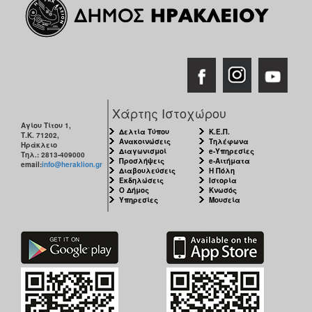
Χάρτης Ιστοχώρου
Αγίου Τίτου 1,
Δελτία Τύπου
Κ.Ε.Π.
Τ.Κ. 71202,
Ανακοινώσεις
Τηλέφωνα
Ηράκλειο
Διαγωνισμοί
e-Υπηρεσίες
Τηλ.: 2813-409000
Προσλήψεις
e-Αιτήματα
email:
info@heraklion.gr
Διαβουλεύσεις
Η Πόλη
Εκδηλώσεις
Ιστορία
Ο Δήμος
Κνωσός
Υπηρεσίες
Μουσεία