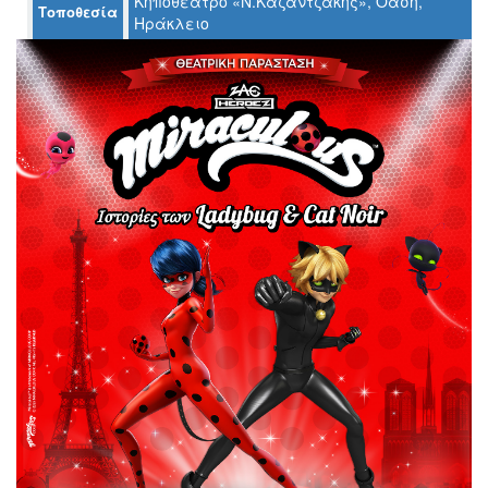
Κηποθέατρο «Ν.Καζαντζάκης», Όαση,
Τοποθεσία
Ηράκλειο
Ο
ΤΟΠΟΣ
ΜΑΣ
Ο
ΔΗΜΟΣ
ΠΟΛΙΤΙΣΜΟΣ
ΑΝΘΕΚΤΙΚΗ
ΠΟΛΗ