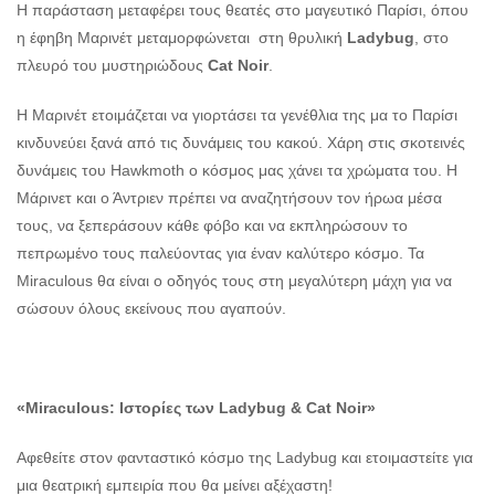
Η παράσταση μεταφέρει τους θεατές στο μαγευτικό Παρίσι, όπου
η έφηβη Μαρινέτ μεταμορφώνεται στη θρυλική
Ladybug
, στο
πλευρό του μυστηριώδους
Cat Noir
.
Η Μαρινέτ ετοιμάζεται να γιορτάσει τα γενέθλια της μα το Παρίσι
κινδυνεύει ξανά από τις δυνάμεις του κακού. Χάρη στις σκοτεινές
δυνάμεις του Hawkmoth o κόσμος μας χάνει τα χρώματα του. Η
Μάρινετ και ο Άντριεν πρέπει να αναζητήσουν τον ήρωα μέσα
τους, να ξεπεράσουν κάθε φόβο και να εκπληρώσουν το
πεπρωμένο τους παλεύοντας για έναν καλύτερο κόσμο. Τα
Miraculous θα είναι ο οδηγός τους στη μεγαλύτερη μάχη για να
σώσουν όλους εκείνους που αγαπούν.
«
Miraculous
: Ιστορίες των
Ladybug
&
Cat
Noir
»
Aφεθείτε στον φανταστικό κόσμο της Ladybug και ετοιμαστείτε για
μια θεατρική εμπειρία που θα μείνει αξέχαστη!