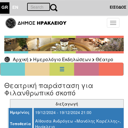
GR
EN
ΕΙΣΟΔΟΣ
01
Αύγουστος
Toggle
2026
navigati
Κυρ
Δευ
Τρι
Τετ
Πεμ
Παρ
Σαβ
1
7
2
3
4
5
6
8
Αρχική
Ημερολόγιο Εκδηλώσεων
Θέατρο
9
10
11
12
13
14
15
16
17
18
19
20
21
22
23
24
25
26
27
28
29
30
31
Θεατρική παράσταση για
<<
σήμερα
>>
Φιλανθρωπικό σκοπό
ΗΜΕΡΟΛΟΓΙΟ
ΕΚΔΗΛΩΣΕΩΝ
διεξαγωγή
Θέατρο
Ημερ/νίες
19/12/2024 - 19/12/2024 21:00
Αίθουσα Ανδρόγεω «Μανόλης Καρέλλης»,
Τοποθεσία
Ηράκλειο