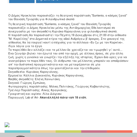
Ο
ΤΟΠΟΣ
Ο Δήμος Ηρακλείου παρουσιάζει τη θεατρική παράσταση "Surriento, ο κόσμος ξανά"
του Θανάση Τριαρίδη για Φιλανθρωπικό σκοπό
ΜΑΣ
Τη θεατρική παράσταση "Surriento, ο κόσμος ξανά" του Θανάση Τριαρίδη
παρουσιάζει ο Δήμος Ηρακλείου μέσω της Αντιδημαρχίας Εθελοντισμού σε
συνεργασία με τον σκηνοθέτη Κυριάκο Κορογιάννη για φιλανθρωπικό σκοπό.
Ο
Η παράσταση θα παρουσιαστεί την Πέμπτη 19 Δεκεμβρίου στις 21:00 στην αίθουσα
ΔΗΜΟΣ
"Μ. Καρέλλης" στο Δημοτικό κτίριο της οδού Ανδρόγεω β’ όροφος. Στο
φουαγιέ της
αίθουσας θα λειτουργεί κουτί ενίσχυσης για το σύλλογο «Ευ ζω με τον Καρκίνο».
Λίγα λόγια για το έργο
Το παρελθόν δεν αλλάζει και το μέλλον δε χρειάζεται να τιμωρηθεί γι’ αυτό…
ΠΟΛΙΤΙΣΜΟΣ
Ένα ζευγάρι βιώνει τον έρωτά του από την αρχή, με άλλους όρους, σε μία άλλη
ζωή, χωρίς η γυναίκα να γνωρίζει την εξέλιξη της ιστορίας. Έχουν δύο ώρες για να
ανατρέψουν το παρελθόν τους. Οι άνθρωποι του μέλλοντος μπορούν να αποδράσουν
απ’ την δυστοπική πραγματικότητα και να μεταφέρονται σε μία
ΑΝΘΕΚΤΙΚΗ
παραπραγματικότητα όπως την φαντάζονται και την επιθυμούν.
ΠΟΛΗ
Σκηνοθεσία: Κυριάκος Κορογιάννης.
Ερμηνεία: Κάλλια Δακανάλη, Κυριάκος Κορογιάννης.
Βοηθός σκηνοθέτη: Ελένη Χανιωτάκη.
Σκηνικό: Γιώργος Σμπώκος.
Φωτογραφίες παράστασης: Μάνος Πολιτάκης, Γεώργιος Καβουτσιώτης.
Τρέιλερ Παράστασης: Άλκης Φραγκάκης.
Γραφιστική και αφίσα: Λίλα Δάφνου
Παραγωγή: Lab of Art-
Ακατάλληλο κάτω των 18 ετών.