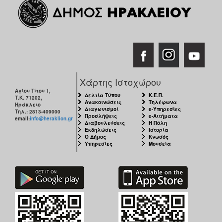
Χάρτης Ιστοχώρου
Αγίου Τίτου 1,
Δελτία Τύπου
Κ.Ε.Π.
Τ.Κ. 71202,
Ανακοινώσεις
Τηλέφωνα
Ηράκλειο
Διαγωνισμοί
e-Υπηρεσίες
Τηλ.: 2813-409000
Προσλήψεις
e-Αιτήματα
email:
info@heraklion.gr
Διαβουλεύσεις
Η Πόλη
Εκδηλώσεις
Ιστορία
Ο Δήμος
Κνωσός
Υπηρεσίες
Μουσεία