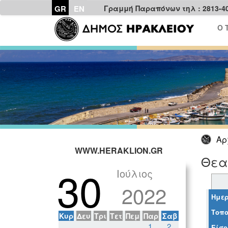
GR
EN
Γραμμή Παραπόνων τηλ : 2813-4
Ο 
Αρ
WWW.HERAKLION.GR
Θεα
30
Ιούλιος
2022
Ημερ
Τοπο
Κυρ
Δευ
Τρι
Τετ
Πεμ
Παρ
Σαβ
1
2
Είσο