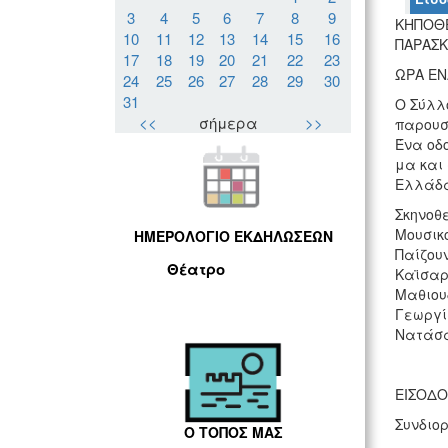
3
4
5
6
7
8
9
ΚΗΠΟΘΕ
10
11
12
13
14
15
16
ΠΑΡΑΣΚ
17
18
19
20
21
22
23
ΩΡΑ ΕΝ
24
25
26
27
28
29
30
31
Ο Σύλλ
<<
σήμερα
>>
παρουσ
Ένα οδ
μα και 
Ελλάδα
Σκηνοθ
Μουσικ
ΗΜΕΡΟΛΟΓΙΟ ΕΚΔΗΛΩΣΕΩΝ
Παίζου
Θέατρο
Καϊσαρ
Μαθιου
Γεωργί
Νατάσα
ΕΙΣΟΔΟ
Συνδιο
Ο ΤΟΠΟΣ ΜΑΣ