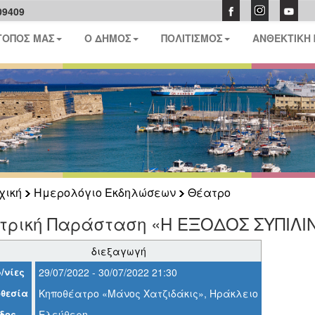
09409
ΤΟΠΟΣ ΜΑΣ
Ο ΔΗΜΟΣ
ΠΟΛΙΤΙΣΜΟΣ
ΑΝΘΕΚΤΙΚΗ
χική
Ημερολόγιο Εκδηλώσεων
Θέατρο
τρική Παράσταση «Η ΕΞΟΔΟΣ ΣΥΠΙΛΙ
διεξαγωγή
/νίες
29/07/2022 - 30/07/2022 21:30
θεσία
Κηποθέατρο «Μάνος Χατζιδάκις», Ηράκλειο
δος
Ελεύθερη