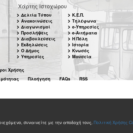
Χάρτης Ιστοχώρου
Δελτία Τύπου
Κ.Ε.Π.
Ανακοινώσεις
Τηλέφωνα
Διαγωνισμοί
e-Υπηρεσίες
Προσλήψεις
e-Αιτήματα
Διαβουλεύσεις
Η Πόλη
Εκδηλώσεις
Ιστορία
Ο Δήμος
Κνωσός
Υπηρεσίες
Μουσεία
ροι Χρήσης
ιμότητας
Πλοήγηση
FAQs
RSS
περιεχόμενο, συναινείτε με την αποδοχή τους.
Πολιτική Χρήσης C