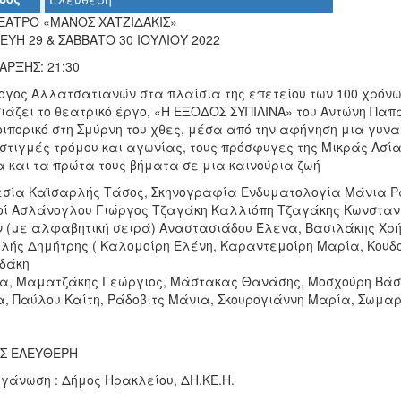
ΑΤΡΟ «ΜΑΝΟΣ ΧΑΤΖΙΔΑΚΙΣ»
ΕΥΗ 29 & ΣΑΒΒΑΤΟ 30 ΙΟΥΛΙΟΥ 2022
ΑΡΞΗΣ: 21:30
ογος Αλλατσατιανών στα πλαίσια της επετείου των 100 χρόνω
ιάζει το θεατρικό έργο, «Η ΕΞΟΔΟΣ ΣΥΠΙΛΙΝΑ» του Αντώνη Πα
οιπορικό στη Σμύρνη του χθες, μέσα από την αφήγηση μια γυν
στιγμές τρόμου και αγωνίας, τους πρόσφυγες της Μικράς Ασία
 και τα πρώτα τους βήματα σε μια καινούρια ζωή
εσία Καϊσαρλής Τάσος, Σκηνογραφία Ενδυματολογία Μάνια Ρ
οί Ασλάνογλου Γιώργος Τζαγάκη Καλλιόπη Τζαγάκης Κωνσταν
ν (με αλφαβητική σειρά) Αναστασιάδου Έλενα, Βασιλάκης Χρή
λής Δημήτρης ( Καλομοίρη Ελένη, Καραντεμοίρη Μαρία, Κουδ
δάκη
α, Μαματζάκης Γεώργιος, Μάστακας Θανάσης, Μοσχούρη Βάσ
, Παύλου Καίτη, Ράδοβιτς Μάνια, Σκουρογιάννη Μαρία, Σωμα
Σ ΕΛΕΥΘΕΡΗ
ργάνωση : Δήμος Ηρακλείου, ΔΗ.ΚΕ.Η.