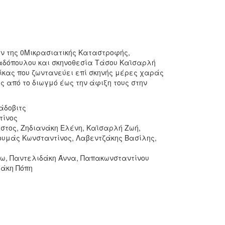
ν της 0Μικρασιατικής Καταστροφής,
παδόπουλου και σκηνοθεσία Τάσου Καϊσαρλή
αίκας που ζωντανεύει επί σκηνής μέρες χαράς
ς από το διωγμό έως την άφιξη τους στην
άδοβιτς
τίνος
στος, Ζηδιανάκη Ελένη, Καϊσαρλή Ζωή,
ουμάς Κωνσταντίνος, Λαβεντζάκης Βασίλης,
ω, Παντελιδάκη Άννα, Παπακωνσταντίνου
ράκη Πόπη