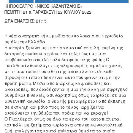
ΚΗΠΟΘΕΑΤΡΟ «ΝΙΚΟΣ ΚΑΖΑΝΤΖΑΚΗΣ»
Ο
ΠΕΜΠΤΗ 21 & ΠΑΡΑΣΚΕΥΗ 22 ΙΟΥΛΙΟΥ 2022
ΤΟΠΟΣ
ΜΑΣ
ΩΡΑ ΕΝΑΡΞΗΣ: 21:15
Ο
Η νέα ανατρεπτική κωμωδία του καλοκαιρίου περιοδεία
ΔΗΜΟΣ
σε όλη την Ελλάδα!
Η ιστορία ξεκινά με μια πραγματική απειλή, εκείνη της
ΠΟΛΙΤΙΣΜΟΣ
διαρροής φυσικού αερίου, και τελειώνει με μια
υποβόσκουσα απειλή πολύ διαφορετικής φύσης Ο
ΑΝΘΕΚΤΙΚΗ
Γκαλθεράν δοσολογεί τις πληροφορίες αριστοτεχνικά,
ΠΟΛΗ
με τέτοιο τρόπο που ο θεατής ανακαλύπτει σε κάθε
στροφή ότι τίποτα δεν είναι αυτό που φαίνεται με την
πρώτη ματιά Μέσα από διαρκείς κλιμακώσεις και
ανατροπές, που διαδέχονται η μια την άλλη με σφριγηλό
ρυθμό και πινελιές ασυναρτησίας όπως ταιριάζει σε μια
αυθεντική κωμωδία, ο θεατής μεταφέρεται από έκπληξη
σε έκπληξη και μόνο προς το τέλος, αρχίζει να
αισθάνεται την βόμβα που πρόκειται να εκραγεί
Ο Γκαλθεράν όπως σε όλα τα έργα του, καταπιάνεται
και πάλι με ζητήματα κυρίαρχα στην κοινωνικοπολιτική
ζωή, επιλέγοντας καυτά επίκαιρα θεμάτα τα οποία