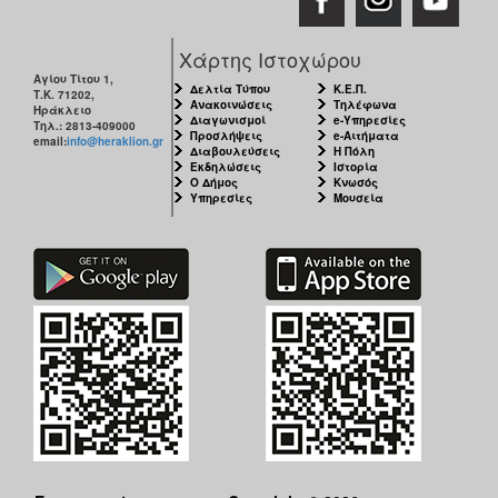
Χάρτης Ιστοχώρου
Αγίου Τίτου 1,
Δελτία Τύπου
Κ.Ε.Π.
Τ.Κ. 71202,
Ανακοινώσεις
Τηλέφωνα
Ηράκλειο
Διαγωνισμοί
e-Υπηρεσίες
Τηλ.: 2813-409000
Προσλήψεις
e-Αιτήματα
email:
info@heraklion.gr
Διαβουλεύσεις
Η Πόλη
Εκδηλώσεις
Ιστορία
Ο Δήμος
Κνωσός
Υπηρεσίες
Μουσεία