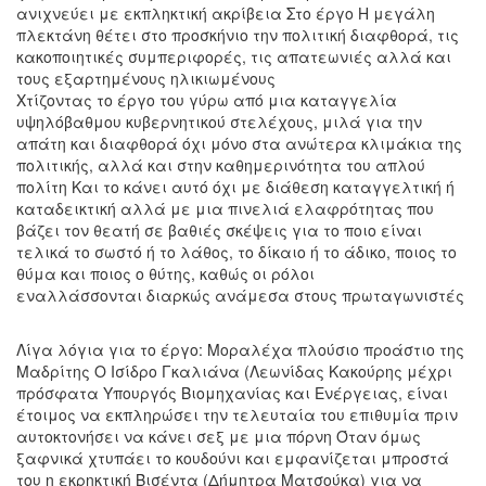
ανιχνεύει με εκπληκτική ακρίβεια Στο έργο Η μεγάλη
πλεκτάνη θέτει στο προσκήνιο την πολιτική διαφθορά, τις
κακοποιητικές συμπεριφορές, τις απατεωνιές αλλά και
τους εξαρτημένους ηλικιωμένους
Χτίζοντας το έργο του γύρω από μια καταγγελία
υψηλόβαθμου κυβερνητικού στελέχους, μιλά για την
απάτη και διαφθορά όχι μόνο στα ανώτερα κλιμάκια της
πολιτικής, αλλά και στην καθημερινότητα του απλού
πολίτη Και το κάνει αυτό όχι με διάθεση καταγγελτική ή
καταδεικτική αλλά με μια πινελιά ελαφρότητας που
βάζει τον θεατή σε βαθιές σκέψεις για το ποιο είναι
τελικά το σωστό ή το λάθος, το δίκαιο ή το άδικο, ποιος το
θύμα και ποιος ο θύτης, καθώς οι ρόλοι
εναλλάσσονται διαρκώς ανάμεσα στους πρωταγωνιστές
Λίγα λόγια για το έργο: Μοραλέχα πλούσιο προάστιο της
Μαδρίτης Ο Ισίδρο Γκαλιάνα (Λεωνίδας Κακούρης μέχρι
πρόσφατα Υπουργός Βιομηχανίας και Ενέργειας, είναι
έτοιμος να εκπληρώσει την τελευταία του επιθυμία πριν
αυτοκτονήσει να κάνει σεξ με μια πόρνη Όταν όμως
ξαφνικά χτυπάει το κουδούνι και εμφανίζεται μπροστά
του η εκρηκτική Βισέντα (Δήμητρα Ματσούκα) για να