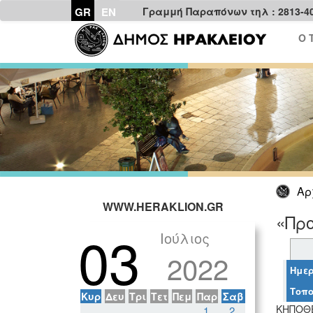
GR
EN
Γραμμή Παραπόνων τηλ : 2813-4
Ο 
Αρ
WWW.HERAKLION.GR
«Πρ
03
Ιούλιος
2022
Ημερ
Τοπο
Κυρ
Δευ
Τρι
Τετ
Πεμ
Παρ
Σαβ
ΚΗΠΟΘΕ
1
2