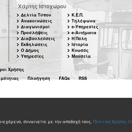
Χάρτης Ιστοχώρου
Δελτία Τύπου
Κ.Ε.Π.
Ανακοινώσεις
Τηλέφωνα
Διαγωνισμοί
e-Υπηρεσίες
Προσλήψεις
e-Αιτήματα
Διαβουλεύσεις
Η Πόλη
Εκδηλώσεις
Ιστορία
Ο Δήμος
Κνωσός
Υπηρεσίες
Μουσεία
ροι Χρήσης
ιμότητας
Πλοήγηση
FAQs
RSS
περιεχόμενο, συναινείτε με την αποδοχή τους.
Πολιτική Χρήσης C