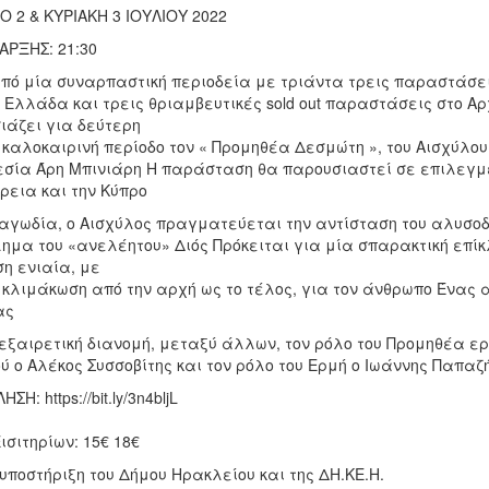
Ο 2 & ΚΥΡΙΑΚΗ 3 ΙΟΥΛΙΟΥ 2022
ΑΡΞΗΣ: 21:30
πό μία συναρπαστική περιοδεία με τριάντα τρεις παραστάσεις
ν Ελλάδα και τρεις θριαμβευτικές sold out παραστάσεις στο Α
ιάζει για δεύτερη
 καλοκαιρινή περίοδο τον « Προμηθέα Δεσμώτη », του Αισχύλ
εσία Άρη Μπινιάρη Η παράσταση θα παρουσιαστεί σε επιλεγμέ
ρεια και την Κύπρο
ραγωδία, ο Αισχύλος πραγματεύεται την αντίσταση του αλυσο
λημα του «ανελέητου» Διός Πρόκειται για μία σπαρακτική επί
η ενιαία, με
 κλιμάκωση από την αρχή ως το τέλος, για τον άνθρωπο Ένας
ας
 εξαιρετική διανομή, μεταξύ άλλων, τον ρόλο του Προμηθέα ερ
ύ ο Αλέκος Συσσοβίτης και τον ρόλο του Ερμή ο Ιωάννης Παπαζ
Η: https://bit.ly/3n4bljL
ισιτηρίων: 15€ 18€
υποστήριξη του Δήμου Ηρακλείου και της ΔΗ.ΚΕ.Η.