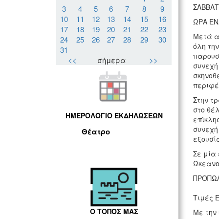
ΣΑΒΒΑΤ
3
4
5
6
7
8
9
10
11
12
13
14
15
16
ΩΡΑ ΕΝ
17
18
19
20
21
22
23
Μετά α
24
25
26
27
28
29
30
όλη τη
31
παρουσ
<<
σήμερα
>>
συνεχή
σκηνοθ
περιφέ
Στην τ
στο θέ
ΗΜΕΡΟΛΟΓΙΟ ΕΚΔΗΛΩΣΕΩΝ
επίκλησ
συνεχή
Θέατρο
εξουσί
Σε μία
Ωκεανο
ΠΡΟΠΩΛΗΣ
Τιμές Ε
Ο ΤΟΠΟΣ ΜΑΣ
Με την 