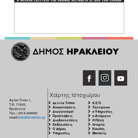
Χάρτης Ιστοχώρου
Αγίου Τίτου 1,
Δελτία Τύπου
Κ.Ε.Π.
Τ.Κ. 71202,
Ανακοινώσεις
Τηλέφωνα
Ηράκλειο
Διαγωνισμοί
e-Υπηρεσίες
Τηλ.: 2813-409000
Προσλήψεις
e-Αιτήματα
email:
info@heraklion.gr
Διαβουλεύσεις
Η Πόλη
Εκδηλώσεις
Ιστορία
Ο Δήμος
Κνωσός
Υπηρεσίες
Μουσεία