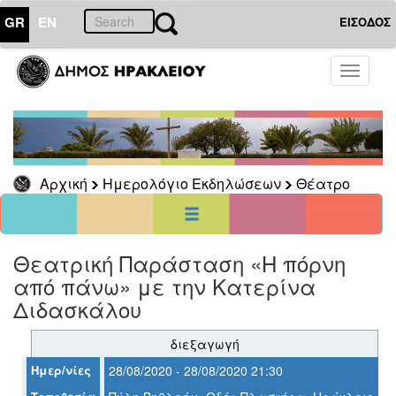
GR
EN
ΕΙΣΟΔΟΣ
01
Αύγουστος
Toggle
2026
navigati
Κυρ
Δευ
Τρι
Τετ
Πεμ
Παρ
Σαβ
1
2
3
4
5
6
7
8
Αρχική
Ημερολόγιο Εκδηλώσεων
Θέατρο
9
10
11
12
13
14
15
16
17
18
19
20
21
22
23
24
25
26
27
28
29
30
31
Θεατρική Παράσταση «Η πόρνη
<<
σήμερα
>>
από πάνω» με την Κατερίνα
ΗΜΕΡΟΛΟΓΙΟ
Διδασκάλου
ΕΚΔΗΛΩΣΕΩΝ
Θέατρο
διεξαγωγή
Ημερ/νίες
28/08/2020 - 28/08/2020 21:30