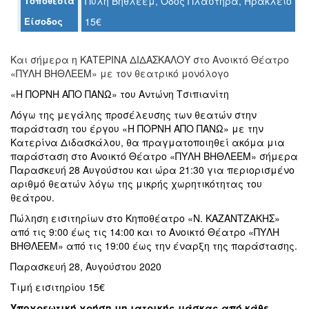
Τοποθεσία
Πύλη Βηθλεέμ, Οδός Πλαστήρα, Ηράκλειο
Είσοδος
15€
Ο
ΤΟΠΟΣ
ΜΑΣ
Και σήμερα η ΚΑΤΕΡΙΝΑ ΔΙΔΑΣΚΑΛΟΥ στο Ανοικτό Θέατρο
«ΠΥΛΗ ΒΗΘΛΕΕΜ» με τον θεατρικό μονόλογο
Ο
ΔΗΜΟΣ
«Η ΠΟΡΝΗ ΑΠΟ ΠΑΝΩ» του Αντώνη Τσιπιανίτη
Λόγω της μεγάλης προσέλευσης των θεατών στην
ΠΟΛΙΤΙΣΜΟΣ
παράσταση του έργου «Η ΠΟΡΝΗ ΑΠΟ ΠΑΝΩ» με την
Κατερίνα Διδασκάλου, θα πραγματοποιηθεί ακόμα μια
ΑΝΘΕΚΤΙΚΗ
παράσταση στο Ανοικτό Θέατρο «ΠΥΛΗ ΒΗΘΛΕΕΜ» σήμερα
ΠΟΛΗ
Παρασκευή 28 Αυγούστου και ώρα 21:30 για περιορισμένο
αριθμό θεατών λόγω της μικρής χωρητικότητας του
θεάτρου.
Πώληση εισιτηρίων στο Κηποθέατρο «Ν. ΚΑΖΑΝΤΖΑΚΗΣ»
από τις 9:00 έως τις 14:00 και το Ανοικτό Θέατρο «ΠΥΛΗ
ΒΗΘΛΕΕΜ» από τις 19:00 έως την έναρξη της παράστασης.
Παρασκευή 28, Αυγούστου 2020
Τιμή εισιτηρίου 15€
Υποχρεωτική χρήση μη ιατρικής μάσκας από κάθε