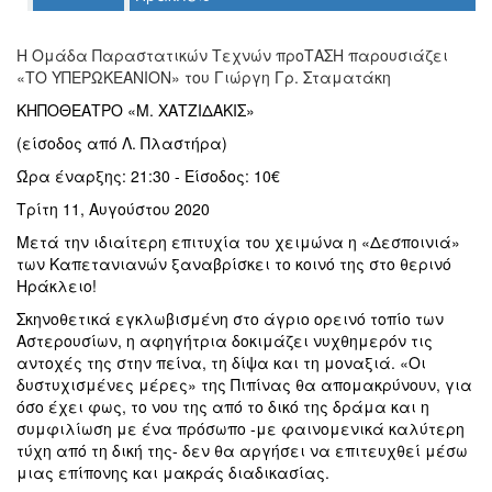
Ο
Η Ομάδα Παραστατικών Τεχνών προΤΑΣΗ παρουσιάζει
ΤΟΠΟΣ
ΜΑΣ
«ΤΟ ΥΠΕΡΩΚΕΑΝΙΟΝ» του Γιώργη Γρ. Σταματάκη
ΚΗΠΟΘΕΑΤΡΟ «Μ. ΧΑΤΖΙΔΑΚΙΣ»
Ο
ΔΗΜΟΣ
(είσοδος από Λ. Πλαστήρα)
Ώρα έναρξης: 21:30 - Είσοδος: 10€
ΠΟΛΙΤΙΣΜΟΣ
Τρίτη 11, Αυγούστου 2020
ΑΝΘΕΚΤΙΚΗ
Μετά την ιδιαίτερη επιτυχία του χειμώνα η «Δεσποινιά»
ΠΟΛΗ
των Καπετανιανών ξαναβρίσκει το κοινό της στο θερινό
Ηράκλειο!
Σκηνοθετικά εγκλωβισμένη στο άγριο ορεινό τοπίο των
Αστερουσίων, η αφηγήτρια δοκιμάζει νυχθημερόν τις
αντοχές της στην πείνα, τη δίψα και τη μοναξιά. «Οι
δυστυχισμένες μέρες» της Πιπίνας θα απομακρύνουν, για
όσο έχει φως, το νου της από το δικό της δράμα και η
συμφιλίωση με ένα πρόσωπο -με φαινομενικά καλύτερη
τύχη από τη δική της- δεν θα αργήσει να επιτευχθεί μέσω
μιας επίπονης και μακράς διαδικασίας.