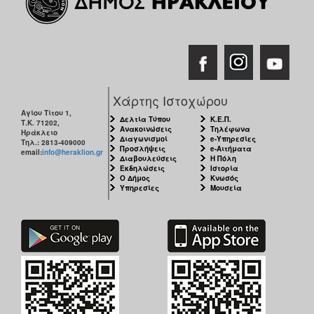
Χάρτης Ιστοχώρου
Αγίου Τίτου 1,
Δελτία Τύπου
Κ.Ε.Π.
Τ.Κ. 71202,
Ανακοινώσεις
Τηλέφωνα
Ηράκλειο
Διαγωνισμοί
e-Υπηρεσίες
Τηλ.: 2813-409000
Προσλήψεις
e-Αιτήματα
email:
info@heraklion.gr
Διαβουλεύσεις
Η Πόλη
Εκδηλώσεις
Ιστορία
Ο Δήμος
Κνωσός
Υπηρεσίες
Μουσεία