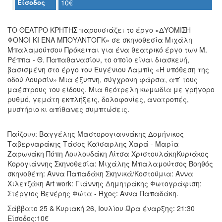
Είσοδος
10€
Ο
ΤΟΠΟΣ
ΤΟ ΘΕΑΤΡΟ ΚΡΗΤΗΣ παρουσιάζει το έργο «ΔΥΟΜΙΣΗ
ΜΑΣ
ΦΟΝΟΙ ΚΙ ΕΝΑ ΜΠΟΥΛΝΤΟΓΚ» σε σκηνοθεσία Μιχάλη
Μπαλαμούτσου Πρόκειται για ένα θεατρικό έργο των Μ.
Ο
Ρέππα - Θ. Παπαθανασίου, το οποίο είναι διασκευή,
ΔΗΜΟΣ
βασισμένη στο έργο του Ευγένιου Λαμπίς «Η υπόθεση της
οδού Λουρσίν» Μια έξυπνη, σύγχρονη φάρσα, απ’ τους
ΠΟΛΙΤΙΣΜΟΣ
μαέστρους του είδους. Μια θεότρελη κωμωδία με γρήγορο
ρυθμό, γεμάτη εκπλήξεις, δολοφονίες, ανατροπές,
ΑΝΘΕΚΤΙΚΗ
μυστήριο κι απίθανες συμπτώσεις.
ΠΟΛΗ
Παίζουν: Βαγγέλης Μαστορογιαννάκης Δομήνικος
Ταβερναράκης Τάσος Καϊσαρλης Χαρά - Μαρία
Ζαρωνάκη Πόπη Λουλουδάκη Λίτσα ΧριστουλάκηΚυριάκος
Κορογιάννης Σκηνοθεσία: Μιχάλης Μπαλαμούτσος Βοηθός
σκηνοθέτη: Άννα Παπαδάκη Σκηνικά/Κοστούμια: Άννα
Χιλετζάκη Art work: Γιάννης Δημητράκης Φωτογράφιση:
Στέργιος Βενέρης Φώτα - Ήχος: Άννα Παπαδάκη.
Σάββατο 25 & Κυριακή 26, Ιουλίου Ώρα έναρξης: 21:30
Είσοδος:10€