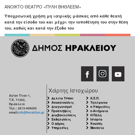
ΑΝΟΙΚΤΟ ΘΕΑΤΡΟ «ΠΥΛΗ ΒΗΘΛΕΕΜ»
Υποχρεωτική χρήση μη ιατρικής μάσκας από κάθε θεατή
κατά την είσοδο του και μέχρι την τοποθέτηση του στην θέση
του, καθώς και κατά την έξοδο του
Χάρτης Ιστοχώρου
Αγίου Τίτου 1,
Δελτία Τύπου
Κ.Ε.Π.
Τ.Κ. 71202,
Ανακοινώσεις
Τηλέφωνα
Ηράκλειο
Διαγωνισμοί
e-Υπηρεσίες
Τηλ.: 2813-409000
Προσλήψεις
e-Αιτήματα
email:
info@heraklion.gr
Διαβουλεύσεις
Η Πόλη
Εκδηλώσεις
Ιστορία
Ο Δήμος
Κνωσός
Υπηρεσίες
Μουσεία