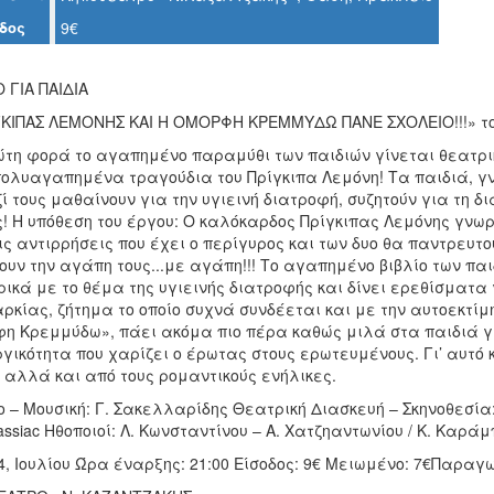
δος
9€
 ΓΙΑ ΠΑΙΔΙΑ
ΓΚΙΠΑΣ ΛΕΜΟΝΗΣ ΚΑΙ Η ΟΜΟΡΦΗ ΚΡΕΜΜΥΔΩ ΠΑΝΕ ΣΧΟΛΕΙΟ!!!» το
ώτη φορά το αγαπημένο παραμύθι των παιδιών γίνεται θεατρι
πολυαγαπημένα τραγούδια του Πρίγκιπα Λεμόνη! Τα παιδιά, γν
ί τους μαθαίνουν για την υγιεινή διατροφή, συζητούν για τη δ
! Η υπόθεση του έργου: Ο καλόκαρδος Πρίγκιπας Λεμόνης γνωρ
ς αντιρρήσεις που έχει ο περίγυρος και των δυο θα παντρευτ
ουν την αγάπη τους...με αγάπη!!! Το αγαπημένο βιβλίο των πα
ικά με το θέμα της υγιεινής διατροφής και δίνει ερεθίσματα 
κίας, ζήτημα το οποίο συχνά συνδέεται και με την αυτοεκτίμη
φη Κρεμμύδω», πάει ακόμα πιο πέρα καθώς μιλά στα παιδιά γι
γικότητα που χαρίζει ο έρωτας στους ερωτευμένους. Γι’ αυτό 
 αλλά και από τους ρομαντικούς ενήλικες.
ο – Μουσική: Γ. Σακελλαρίδης Θεατρική Διασκευή – Σκηνοθεσία
ssiac Ηθοποιοί: Λ. Κωνσταντίνου – Α. Χατζηαντωνίου / Κ. Καρά
4, Ιουλίου Ώρα έναρξης: 21:00 Είσοδος: 9€ Μειωμένο: 7€Παραγ