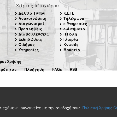
Χάρτης Ιστοχώρου
Δελτία Τύπου
Κ.Ε.Π.
Ανακοινώσεις
Τηλέφωνα
Διαγωνισμοί
e-Υπηρεσίες
Προσλήψεις
e-Αιτήματα
Διαβουλεύσεις
Η Πόλη
Εκδηλώσεις
Ιστορία
Ο Δήμος
Κνωσός
Υπηρεσίες
Μουσεία
ροι Χρήσης
ιμότητας
Πλοήγηση
FAQs
RSS
περιεχόμενο, συναινείτε με την αποδοχή τους.
Πολιτική Χρήσης C