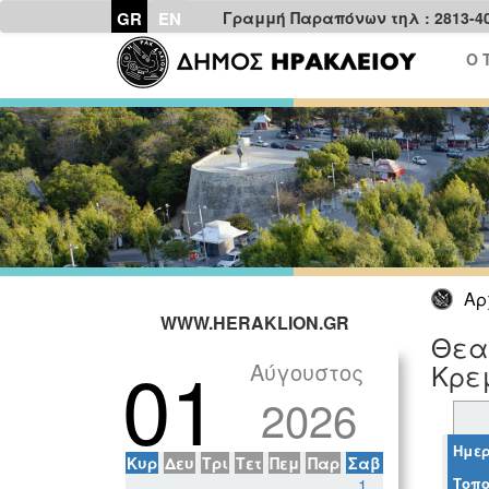
GR
EN
Γραμμή Παραπόνων τηλ : 2813-4
Ο 
Αρ
WWW.HERAKLION.GR
Θεα
01
Αύγουστος
Κρεμ
2026
Ημερ
Κυρ
Δευ
Τρι
Τετ
Πεμ
Παρ
Σαβ
Τοπο
1