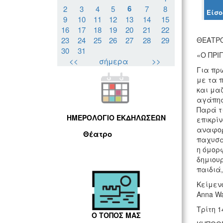
6
2
3
4
5
7
8
Είσο
9
10
11
12
13
14
15
16
17
18
19
20
21
22
23
24
25
26
27
28
29
ΘΕΑΤΡΟ
30
31
«Ο ΠΡΙ
<<
σήμερα
>>
Για πρ
με τα 
και μαζ
αγάπης
Παρά τι
ΗΜΕΡΟΛΟΓΙΟ ΕΚΔΗΛΩΣΕΩΝ
επικρίν
αναφορ
Θέατρο
παχυσαρ
η όμορ
δημιουρ
παιδιά,
Κείμεν
Anna Wa
Τρίτη 1
Ο ΤΟΠΟΣ ΜΑΣ