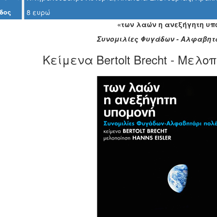
δος
8 ευρώ
«των λαών η ανεξήγητη υπ
Συνομιλίες Φυγάδων - Αλφαβητ
Kείμενα Bertolt Brecht - Μελοπ