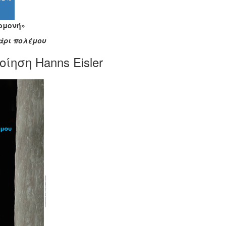
ομονή»
άρι πολέμου
οίηση Hanns Eisler