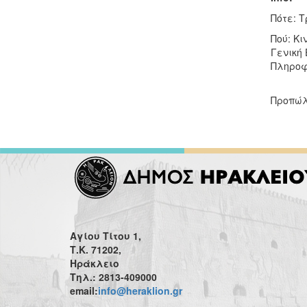
Πότε: Τ
Πού: Κ
Γενική 
Πληροφο
Προπώλη
Αγίου Τίτου 1,
Τ.Κ. 71202,
Ηράκλειο
Τηλ.: 2813-409000
email:
info@heraklion.gr