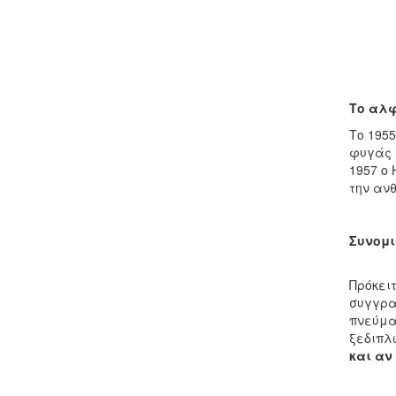
Το αλφ
Το 195
φυγάς 
1957 ο 
την αν
Συνομ
Πρόκειτ
συγγρα
πνεύμα 
ξεδιπλ
και αν