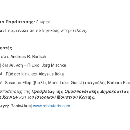
ια Παράστασης:
2 ώρες
α:
Γερμανικά με ελληνικούς υπέρτιτλους.
εστές
σία: Andreas R. Bartsch
 διεύθυνση – Πιάνο: Jörg Mischke
 : Rüdiger klink και Aloysius Itoka
ί: Susanne Filep (βιολί), Marie Luise Gunst (τραγούδι), Barbara Kl
 υποστήριξη της
Πρεσβείας της Ομοσπονδιακής Δημοκρατίας 
m
Χανίων
και του
Ιστορικού Μουσείου Κρήτης
.
ωγή:
Robin4Arts|
www.robin4arts.com