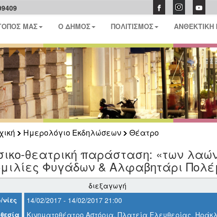
09409
ΤΟΠΟΣ ΜΑΣ
Ο ΔΗΜΟΣ
ΠΟΛΙΤΙΣΜΟΣ
ΑΝΘΕΚΤΙΚΗ
χική
Ημερολόγιο Εκδηλώσεων
Θέατρο
ικο-θεατρική παράσταση: «των λαών
ομιλίες Φυγάδων & Αλφαβητάρι Πολέ
διεξαγωγή
/νίες
14/02/2017 - 14/02/2017 21:00
θεσία
Κινηματοθέατρο Αστόρια, Πλατεία Ελευθερίας, Ηράκλ