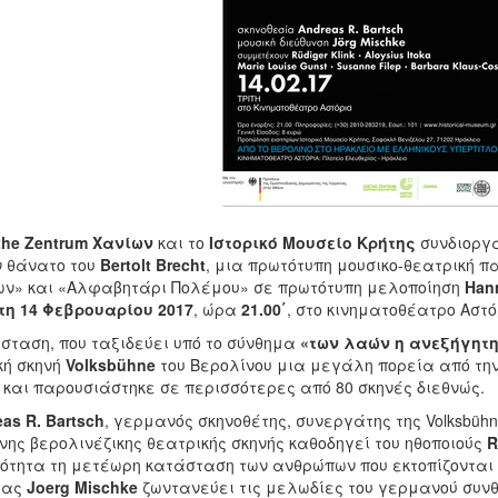
he Zentrum Χανίων
και το
Ιστορικό Μουσείο Κρήτης
συνδιοργα
ν θάνατο του
Bertolt
Brecht
, μια πρωτότυπη μουσικο-θεατρική 
ν» και «Αλφαβητάρι Πολέμου» σε πρωτότυπη μελοποίηση
Han
τη 14 Φεβρουαρίου 2017
, ώρα
21.00΄
, στο κινηματοθέατρο Αστό
σταση, που ταξιδεύει υπό το σύνθημα
«
τ
ων
λ
αών η
α
νεξήγητ
κή σκηνή
Volksbühne
του Βερολίνου μια μεγάλη πορεία από την
 και παρουσιάστηκε σε περισσότερες από 80 σκηνές διεθνώς.
eas
R
.
Bartsch
, γερμανός σκηνοθέτης, συνεργάτης της Volksbüh
νης βερολινέζικης θεατρικής σκηνής καθοδηγεί του ηθοποιούς
R
ότητα τη μετέωρη κατάσταση των ανθρώπων που εκτοπίζονται λ
τας
Joerg
Mischke
ζωντανεύει τις μελωδίες του γερμανού συν