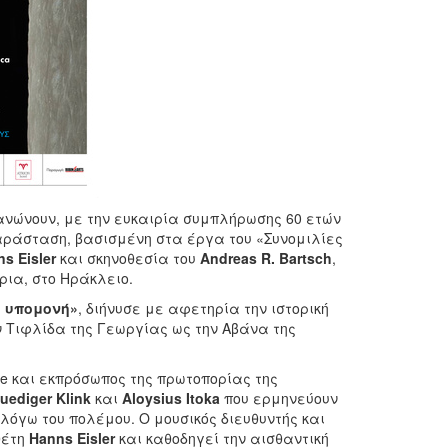
νώνουν, με την ευκαιρία συμπλήρωσης 60 ετών
παράσταση, βασισμένη στα έργα του «Συνομιλίες
ns
Eisler
και σκηνοθεσία του
Andreas
R.
Bartsch
,
ρια, στο Ηράκλειο.
η
υ
πομονή»
,
διήνυσε με αφετηρία την ιστορική
 Τιφλίδα της Γεωργίας ως την Αβάνα της
ne και εκπρόσωπος της πρωτοπορίας της
uediger
Klink
και
Aloysius
Itoka
που ερμηνεύουν
όγω του πολέμου. Ο μουσικός διευθυντής και
θέτη
Hanns
Eisler
και καθοδηγεί την αισθαντική