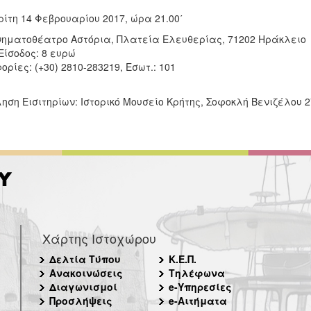
ρίτη 14 Φεβρουαρίου 2017, ώρα 21.00΄
ινηματοθέατρο Αστόρια, Πλατεία Ελευθερίας, 71202 Ηράκλειο
Είσοδος: 8 ευρώ
ρίες: (+30) 2810-283219, Εσωτ.: 101
ση Εισιτηρίων: Ιστορικό Μουσείο Κρήτης, Σοφοκλή Βενιζέλου 2
Χάρτης Ιστοχώρου
Δελτία Τύπου
Κ.Ε.Π.
Ανακοινώσεις
Τηλέφωνα
Διαγωνισμοί
e-Υπηρεσίες
Προσλήψεις
e-Αιτήματα