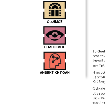
Ο ΔΗΜΟΣ
ΠΟΛΙΤΙΣΜΟΣ
Το
Goet
από το
Φυγάδω
την
Τρί
Η παρά
ΑΝΘΕΚΤΙΚΗ ΠΟΛΗ
θεατρι
Κούβας
Ο
Andr
σύγχρο
με απλ
πιανίσ