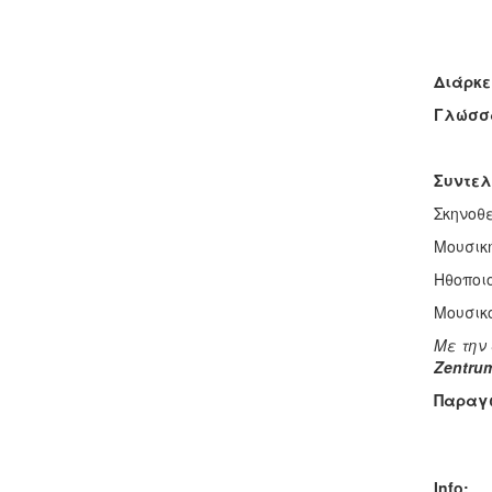
Διάρκε
Γλώσσ
Συντελ
Σκηνοθε
Μουσική
Ηθοποιοί
Μουσικο
Με την
Zentru
Παραγ
Info
: