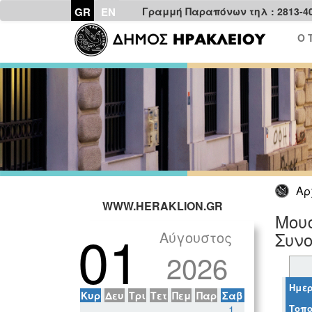
GR
EN
Γραμμή Παραπόνων τηλ : 2813-4
Ο 
Αρ
WWW.HERAKLION.GR
Μουσ
01
Αύγουστος
Συν
2026
Ημερ
Κυρ
Δευ
Τρι
Τετ
Πεμ
Παρ
Σαβ
Τοπο
1