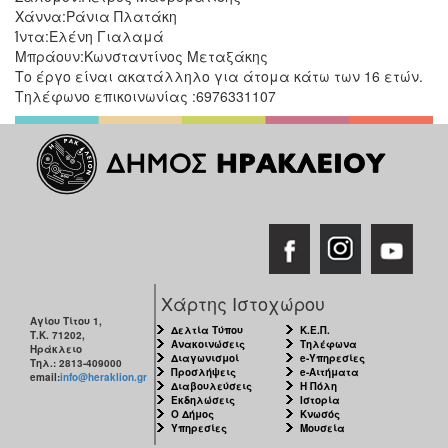
Χάννα:Ράνια Πλατάκη
Ίντα:Ελένη Γιαλαμά
Μπράουν:Κωνσταντίνος Μεταξάκης
Το έργο είναι ακατάλληλο για άτομα κάτω των 16 ετών.
Τηλέφωνο επικοινωνίας :6976331107
Χάρτης Ιστοχώρου
Αγίου Τίτου 1,
Δελτία Τύπου
Κ.Ε.Π.
Τ.Κ. 71202,
Ανακοινώσεις
Τηλέφωνα
Ηράκλειο
Διαγωνισμοί
e-Υπηρεσίες
Τηλ.: 2813-409000
Προσλήψεις
e-Αιτήματα
email:
info@heraklion.gr
Διαβουλεύσεις
Η Πόλη
Εκδηλώσεις
Ιστορία
Ο Δήμος
Κνωσός
Υπηρεσίες
Μουσεία