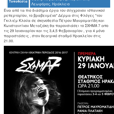
Τοποθεσία
Λεωφόρος, Ηράκλειο
Ο
ΤΟΠΟΣ
Ένα από τα πιο διάσημα έργα του σύγχρονου ισπανικού
ΜΑΣ
ρεπερτορίου, το βραβευμένο" Δέρμα στις Φλόγες "του
Γκιλιέμ Κλούα σε σκηνοθεσία Πέτρου Μαυροματίδη και
Ο
Κωνσταντίνου Μεταξάκη θα παρουσιάσει το ΣΧΗΜΑ 7 απο
ΔΗΜΟΣ
τις 29 Ιανουαρίου και τις 3,4,5 Φεβρουαρίου , για 4 μόνο
παραστάσεις , στον θεατρικό σταθμό Ηρακλείου στις
ΠΟΛΙΤΙΣΜΟΣ
21.00.
ΑΝΘΕΚΤΙΚΗ
ΠΟΛΗ