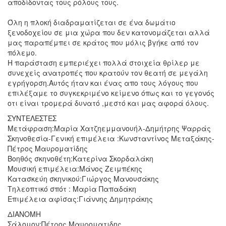
αποδίδοντας
τους ρόλους τους.
Όλη η πλοκή διαδραματίζεται σε ένα δωμάτιο
ξενοδοχείου σε μια χώρα που δεν κατονομάζεται αλλά
μας παραπέμπει σε κράτος που μόλις βγήκε από τον
πόλεμο.
Η παράσταση εμπεριέχει πολλά στοιχεία θρίλερ με
συνεχείς ανατροπές που κρατούν τον θεατή σε μεγάλη
εγρήγορση.Αυτός ήταν και ένας απο τους λόγους που
επιλέξαμε το συγκεκριμένο κείμενο όπως και το γεγονός
οτι είναι τρομερά δυνατό ,μεστό και μας αφορά όλους.
ΣΥΝΤΕΛΕΣΤΕΣ
Μετάφραση:Mαρία Χατζηεμμανουήλ-Δημήτρης Ψαρράς
Σκηνοθεσία-Γενική επιμέλεια :Κωνσταντίνος Μεταξάκης-
Πέτρος Μαυροματίδης
Βοηθός σκηνοθέτη:Κατερίνα Σκορδαλάκη
Μουσική επιμέλεια:Μάνος Ζειμπέκης
Κατασκεύη σκηνικού:Γιώργος Μανουσάκης
Τηλεοπτικό σπότ : Μαρία Παπαδάκη
Επιμέλεια αφίσας:Γιάννης Δημητράκης
ΔΙΑΝΟΜΗ
Σάλομον:Πέτρος Μαυροματιδης