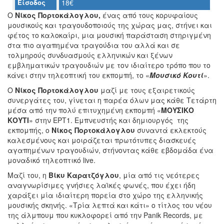
Είσοδος
18€
Ο
Νίκος Πορτοκάλογλου,
ένας από τους κορυφαίους
μουσικούς και τραγουδοποιούς της χώρας μας, στήνει και
φέτος το καλοκαίρι, μια μουσική παράσταση στηριγμένη
Ο
ΤΟΠΟΣ
στα πιο αγαπημένα τραγούδια του αλλά και σε
ΜΑΣ
τολμηρούς συνδυασμούς ελληνικών και ξένων
εμβληματικών τραγουδιών με τον ιδιαίτερο τρόπο που το
Ο
κάνει στην τηλεοπτική του εκπομπή, το «
Μουσικό Κουτί
».
ΔΗΜΟΣ
Ο
Νίκος Πορτοκάλογλου
μαζί με τους εξαιρετικούς
συνεργάτες του, γίνεται η παρέα όλων μας κάθε Τετάρτη
ΠΟΛΙΤΙΣΜΟΣ
μέσα από την πολύ επιτυχημένη εκπομπή «
ΜΟΥΣΙΚΟ
ΚΟΥΤΙ
» στην ΕΡΤ1. Εμπνευστής και δημιουργός της
ΑΝΘΕΚΤΙΚΗ
εκπομπής, ο
Νίκος Πορτοκάλογλου
συναντά εκλεκτούς
ΠΟΛΗ
καλεσμένους και μοιράζεται πρωτότυπες διασκευές
αγαπημένων τραγουδιών, στήνοντας κάθε εβδομάδα ένα
μοναδικό τηλεοπτικό live.
Μαζί του, η
Βίκυ Καρατζόγλου
, μία από τις νεότερες
αναγνωρίσιμες γνήσιες λαϊκές φωνές, που έχει ήδη
χαράξει μία ιδιαίτερη πορεία στο χώρο της ελληνικής
μουσικής σκηνής. «Τρία λεπτά και κάτι» ο τίτλος του νέου
της άλμπουμ που κυκλοφορεί από την Panik Records, με