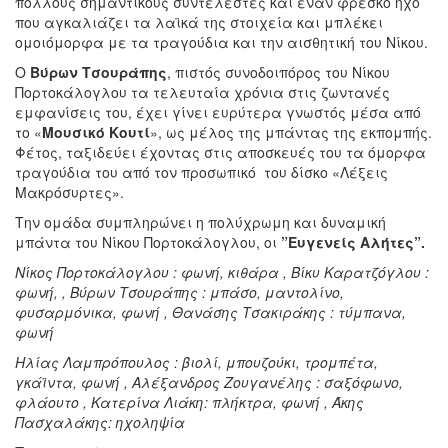
πολλούς σημαντικούς συντελεστές και έναν φρέσκο ήχο
που αγκαλιάζει τα λαϊκά της στοιχεία και μπλέκει
ομοιόμορφα με τα τραγούδια και την αισθητική του Νίκου.
Ο
Βύρων Τσουράπης
, πιστός συνοδοιπόρος του Νίκου
Πορτοκάλογλου τα τελευταία χρόνια στις ζωντανές
εμφανίσεις του, έχει γίνει ευρύτερα γνωστός μέσα από
το «
Μουσικό Κουτί
», ως μέλος της μπάντας της εκπομπής.
Φέτος, ταξιδεύει έχοντας στις αποσκευές του τα όμορφα
τραγούδια του από τον προσωπικό του δίσκο «Λέξεις
Μακρόσυρτες».
Την ομάδα συμπληρώνει η πολύχρωμη και δυναμική
μπάντα του Νίκου Πορτοκάλογλου, οι
”Ευγενείς Αλήτες”.
N
ίκος Πορτοκάλογλου : φωνή, κιθάρα ,
Βίκυ Καρατζόγλου :
φωνή, ,
Βύρων Τσουράπης : μπάσο, μαντολίνο,
φυσαρμόνικα, φωνή ,
Θανάσης Τσακιράκης : τύμπανα,
φωνή
Ηλίας Λαμπρόπουλος : βιολί, μπουζούκι, τρομπέτα,
γκάϊντα, φωνή ,
Αλέξανδρος Ζουγανέλης : σαξόφωνο,
φλάουτο ,
Κατερίνα Λιάκη: πλήκτρα, φωνή ,
Άκης
Πασχαλάκης: ηχοληψία