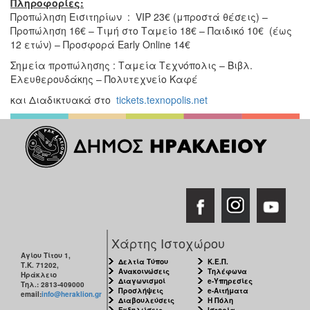
Πληροφορίες:
Προπώληση Εισιτηρίων : VIP 23€ (μπροστά θέσεις) –
Προπώληση 16€ – Τιμή στο Ταμείο 18€ – Παιδικό 10€ (έως
12 ετών) – Προσφορά Early Online 14€
Σημεία προπώλησης : Ταμεία Τεχνόπολις – Βιβλ.
Ελευθερουδάκης – Πολυτεχνείο Καφέ
και Διαδικτυακά στο
tickets.texnopolis.net
Χάρτης Ιστοχώρου
Αγίου Τίτου 1,
Δελτία Τύπου
Κ.Ε.Π.
Τ.Κ. 71202,
Ανακοινώσεις
Τηλέφωνα
Ηράκλειο
Διαγωνισμοί
e-Υπηρεσίες
Τηλ.: 2813-409000
Προσλήψεις
e-Αιτήματα
email:
info@heraklion.gr
Διαβουλεύσεις
Η Πόλη
Εκδηλώσεις
Ιστορία