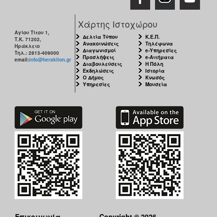
Χάρτης Ιστοχώρου
Αγίου Τίτου 1,
Δελτία Τύπου
Κ.Ε.Π.
Τ.Κ. 71202,
Ανακοινώσεις
Τηλέφωνα
Ηράκλειο
Διαγωνισμοί
e-Υπηρεσίες
Τηλ.: 2813-409000
Προσλήψεις
e-Αιτήματα
email:
info@heraklion.gr
Διαβουλεύσεις
Η Πόλη
Εκδηλώσεις
Ιστορία
Ο Δήμος
Κνωσός
Υπηρεσίες
Μουσεία
Επικοινωνία
Copyright © 2026