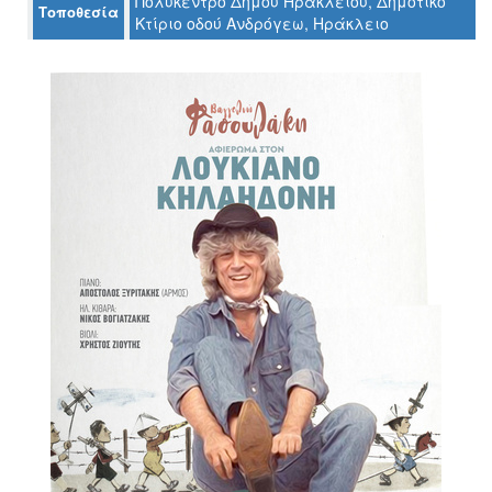
Πολύκεντρο Δήμου Ηρακλείου, Δημοτικό
Τοποθεσία
Κτίριο οδού Ανδρόγεω, Ηράκλειο
Ο
ΤΟΠΟΣ
ΜΑΣ
Ο
ΔΗΜΟΣ
ΠΟΛΙΤΙΣΜΟΣ
ΑΝΘΕΚΤΙΚΗ
ΠΟΛΗ