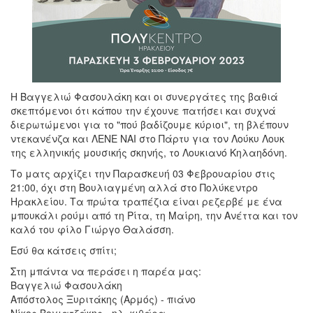
Η Βαγγελιώ Φασουλάκη και οι συνεργάτες της βαθιά
σκεπτόμενοι ότι κάπου την έχουνε πατήσει και συχνά
διερωτώμενοι για το "πού βαδίζουμε κύριοι", τη βλέπουν
ντεκανένζα και ΛΕΝΕ ΝΑΙ στο Πάρτυ για τον Λούκυ Λουκ
της ελληνικής μουσικής σκηνής, το Λουκιανό Κηλαηδόνη.
Το ματς αρχίζει την Παρασκευή 03 Φεβρουαρίου στις
21:00, όχι στη Βουλιαγμένη αλλά στο Πολύκεντρο
Ηρακλείου. Τα πρώτα τραπέζια είναι ρεζερβέ με ένα
μπουκάλι ρούμι από τη Ρίτα, τη Μαίρη, την Ανέττα και τον
καλό του φίλο Γιώργο Θαλάσση.
Εσύ θα κάτσεις σπίτι;
Στη μπάντα να περάσει η παρέα μας:
Βαγγελιώ Φασουλάκη
Απόστολος Ξυριτάκης (Αρμός) - πιάνο
Νίκος Βογιατζάκης - ηλ. κιθάρα