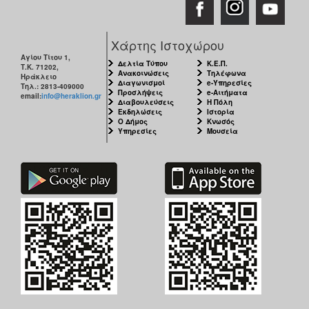
Χάρτης Ιστοχώρου
Αγίου Τίτου 1,
Δελτία Τύπου
Κ.Ε.Π.
Τ.Κ. 71202,
Ανακοινώσεις
Τηλέφωνα
Ηράκλειο
Διαγωνισμοί
e-Υπηρεσίες
Τηλ.: 2813-409000
Προσλήψεις
e-Αιτήματα
email:
info@heraklion.gr
Διαβουλεύσεις
Η Πόλη
Εκδηλώσεις
Ιστορία
Ο Δήμος
Κνωσός
Υπηρεσίες
Μουσεία