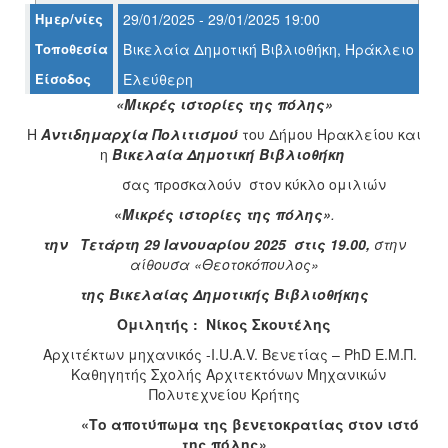
Ημερ/νίες
29/01/2025 - 29/01/2025 19:00
Τοποθεσία
Βικελαία Δημοτική Βιβλιοθήκη, Ηράκλειο
Είσοδος
Ελεύθερη
Ο
ΤΟΠΟΣ
«Μικρές ιστορίες της πόλης»
ΜΑΣ
Η
Αντιδημαρχία Πολιτισμού
του Δήμου Ηρακλείου και
η
Βικελαία Δημοτική Βιβλιοθήκη
Ο
ΔΗΜΟΣ
σας προσκαλούν στον κύκλο ομιλιών
«
Μικρές ιστορίες της πόλης»
.
ΠΟΛΙΤΙΣΜΟΣ
την Τετάρτη 29 Ιανουαρίου 2025 στις 19.00,
στην
ΑΝΘΕΚΤΙΚΗ
αίθουσα «Θεοτοκόπουλος»
ΠΟΛΗ
της Βικελαίας Δημοτικής Βιβλιοθήκης
Ομιλητής : Νίκος Σκουτέλης
Αρχιτέκτων μηχανικός -Ι.U.A.V. Βενετίας – PhD E.M.Π.
Καθηγητής Σχολής Αρχιτεκτόνων Μηχανικών
Πολυτεχνείου Κρήτης
«Το αποτύπωμα της βενετοκρατίας στον ιστό
της πόλης»