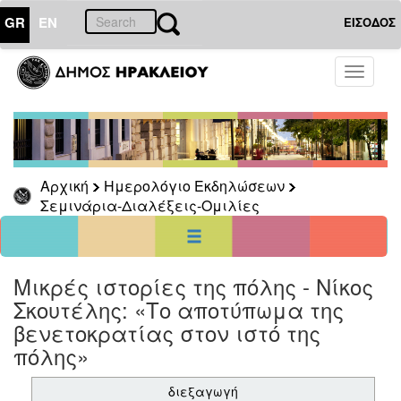
GR
EN
ΕΙΣΟΔΟΣ
01
Αύγουστος
Toggle
2026
navigati
Κυρ
Δευ
Τρι
Τετ
Πεμ
Παρ
Σαβ
1
8
2
3
4
5
6
7
Αρχική
Ημερολόγιο Εκδηλώσεων
9
10
11
12
13
14
15
Σεμινάρια-Διαλέξεις-Ομιλίες
16
17
18
19
20
21
22
23
24
25
26
27
28
29
30
31
<<
σήμερα
>>
Μικρές ιστορίες της πόλης - Νίκος
Σκουτέλης: «Το αποτύπωμα της
ΗΜΕΡΟΛΟΓΙΟ
ΕΚΔΗΛΩΣΕΩΝ
βενετοκρατίας στον ιστό της
Σεμινάρια-
πόλης»
Διαλέξεις-
Ομιλίες
διεξαγωγή