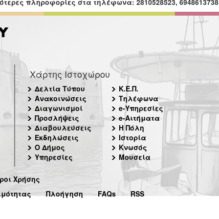
ότερες πληροφορίες στα τηλέφωνα: 2810528523, 6948613738 
Χάρτης Ιστοχώρου
Δελτία Τύπου
Κ.Ε.Π.
Ανακοινώσεις
Τηλέφωνα
Διαγωνισμοί
e-Υπηρεσίες
Προσλήψεις
e-Αιτήματα
Διαβουλεύσεις
Η Πόλη
Εκδηλώσεις
Ιστορία
Ο Δήμος
Κνωσός
Υπηρεσίες
Μουσεία
ροι Χρήσης
ιμότητας
Πλοήγηση
FAQs
RSS