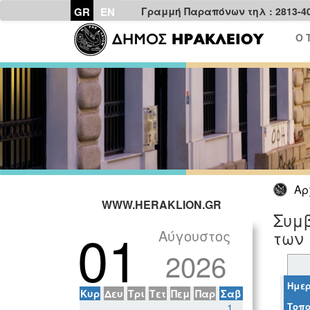
GR
EN
Γραμμή Παραπόνων τηλ : 2813-4
Ο 
Αρ
WWW.HERAKLION.GR
Συμβ
01
Αύγουστος
των
2026
Ημερ
Κυρ
Δευ
Τρι
Τετ
Πεμ
Παρ
Σαβ
Τοπο
1