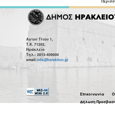
Περισσ
Αγίου Τίτου 1,
Τ.Κ. 71202,
Ηράκλειο
Τηλ.: 2813-409000
email:
info@heraklion.gr
Επικοινωνία
Ό
Δήλωση Προσβασ