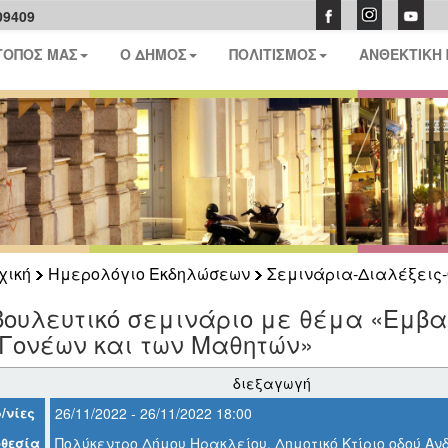
09409
ΤΟΠΟΣ ΜΑΣ
Ο ΔΗΜΟΣ
ΠΟΛΙΤΙΣΜΟΣ
ΑΝΘΕΚΤΙΚΗ
χική
Ημερολόγιο Εκδηλώσεων
Σεμινάρια-Διαλέξεις-
ουλευτικό σεμινάριο με θέμα «Εμβα
 Γονέων και των Μαθητών»
διεξαγωγή
/νίες
26/11/2022 - 26/11/2022 18:00
θεσία
Πολύκεντρο Δήμου Ηρακλείου, Δημοτικό Κτίριο οδού Α