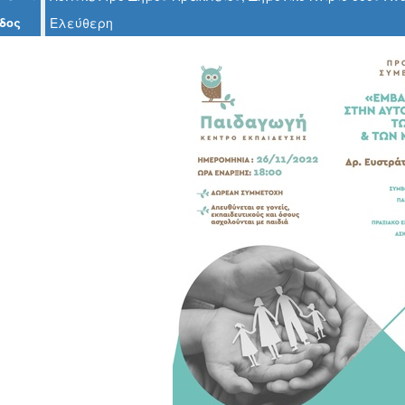
δος
Ελεύθερη