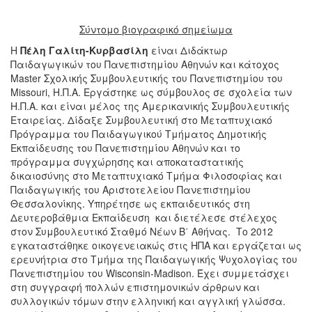
Σύντομο βιογραφικό σημείωμα
Η
Πέλη Γαλίτη-Κυρβασίλη
είναι Διδάκτωρ
Παιδαγωγικών του Πανεπιστημίου Αθηνών και κάτοχος
Master Σχολικής Συμβουλευτικής του Πανεπιστημίου του
Missouri, Η.Π.Α. Εργάστηκε ως σύμβουλος σε σχολεία των
Η.Π.Α. και είναι μέλος της Αμερικανικής Συμβουλευτικής
Εταιρείας. Δίδαξε Συμβουλευτική στο Mεταπτυχιακό
Πρόγραμμα του Παιδαγωγικού Τμήματος Δημοτικής
Εκπαίδευσης του Πανεπιστημίου Αθηνών και το
πρόγραμμα συγχώρησης και αποκαταστατικής
δικαιοσύνης στο Mεταπτυχιακό Tμήμα Φιλοσοφίας και
Παιδαγωγικής του Αριστοτελείου Πανεπιστημίου
Θεσσαλονίκης. Υπηρέτησε ως εκπαιδευτικός στη
Δευτεροβάθμια Εκπαίδευση και διετέλεσε στέλεχος
στον Συμβουλευτικό Σταθμό Νέων Β΄ Αθήνας. Το 2012
εγκαταστάθηκε οικογενειακώς στις ΗΠΑ και εργάζεται ως
ερευνήτρια στο Τμήμα της Παιδαγωγικής Ψυχολογίας του
Πανεπιστημίου του Wisconsin-Madison. Έχει συμμετάσχει
στη συγγραφή πολλών επιστημονικών άρθρων και
συλλογικών τόμων στην ελληνική και αγγλική γλώσσα.