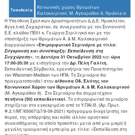
Κοινωνικός χώρος Ιδρυμάτων
Τοποθεσία
Καλοκαιρινού, Μ. Αγκαράθου 9, Ηράκλειο
H Υπεύθυνη Σχολικών Δραστηριοτήτων Δ.Δ.Ε. Ηρακλείου,
Ο
Αγγελική Ζαχαράτου, σε συνεργασία με τον Συντονιστή
ΤΟΠΟΣ
Ε.Ε. κλάδου ΠΕ01 κ. Γεώργιο Στριλιγκά και με την
ΜΑΣ
υποστήριξη των Ιδρυμάτων Α. & Μ. Καλοκαιρινού
διοργανώνουν
«Επιμορφωτικό Σεμινάριο με τίτλο:
Ο
Σύγκρουση και συνύπαρξη: Εκπαίδευση στη
ΔΗΜΟΣ
Συγχώρεση
»
, τη
Δευτέρα 31 Οκτωβρίου 2022
και
ώρα
17:00-20:30
με εισηγήτρια την
Δρ. Πέλη Γαλίτη
,
ΠΟΛΙΤΙΣΜΟΣ
Εκπαιδευτική Σύμβουλο, ερευνήτρια του Πανεπιστημίου
του Wisconsin-Madison των ΗΠΑ. Το Σεμινάριο θα
ΑΝΘΕΚΤΙΚΗ
πραγματοποιηθεί στην
αίθουσα Οδ. Ελύτης του
ΠΟΛΗ
Κοινωνικού Χώρου των Ιδρυμάτων Α. & Μ. Καλοκαιρινού
(Μ. Αγκαράθου 9). Στο Σεμινάριο θα συμμετέχουν
πενήντα (50) εκπαιδευτικοί
. Το επιμορφωτικό σεμινάριο
στηρίζεται στο εγκεκριμένο από το Υ.ΠΑΙ.Θ. (Αρ. Πρωτ.
Φ.2.1/ΜΓ/65067/Δ7/9-09-2021) πρόγραμμα διαχείρισης του
θυμού, της απόρριψης και κάθε άλλου αρνητικού
συναισθήματος το οποίο προκύπτει μετά από μια μικρή ή
μεγάλη τραυματική εμπειρία με τίτλο: «Εκπαίδευση στη
συγχώρηση».