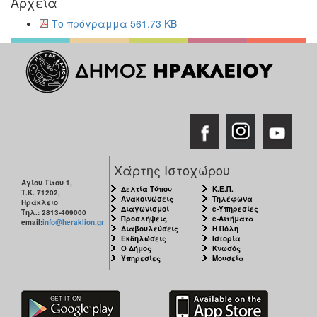
Αρχεία
Το πρόγραμμα 561.73 KB
Χάρτης Ιστοχώρου
Αγίου Τίτου 1,
Δελτία Τύπου
Κ.Ε.Π.
Τ.Κ. 71202,
Ανακοινώσεις
Τηλέφωνα
Ηράκλειο
Διαγωνισμοί
e-Υπηρεσίες
Τηλ.: 2813-409000
Προσλήψεις
e-Αιτήματα
email:
info@heraklion.gr
Διαβουλεύσεις
Η Πόλη
Εκδηλώσεις
Ιστορία
Ο Δήμος
Κνωσός
Υπηρεσίες
Μουσεία