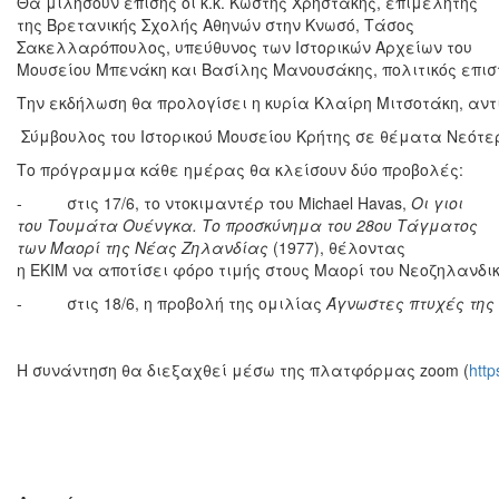
Θα μιλήσουν επίσης οι κ.κ. Κωστής Χρηστάκης, επιμελητής
της Βρετανικής Σχολής Αθηνών στην Κνωσό, Τάσος
Σακελλαρόπουλος, υπεύθυνος των Ιστορικών Αρχείων του
Μουσείου Μπενάκη και Βασίλης Μανουσάκης, πολιτικός επιστ
Την εκδήλωση θα προλογίσει η κυρία Κλαίρη Μιτσοτάκη, αντ
Σύμβουλος του Ιστορικού Μουσείου Κρήτης σε θέματα Νεότερ
Το πρόγραμμα κάθε ημέρας θα κλείσουν δύο προβολές:
- στις 17/6, το ντοκιμαντέρ του Michael Havas,
Οι γιοι
του Τουμάτα Ουένγκα. Το προσκύνημα του 28ου Τάγματος
των Μαορί της Νέας Ζηλανδίας
(1977), θέλοντας
η ΕΚΙΜ να αποτίσει φόρο τιμής στους Μαορί του Νεοζηλανδι
- στις 18/6, η προβολή της ομιλίας
Άγνωστες πτυχές της
Η συνάντηση θα διεξαχθεί μέσω της πλατφόρμας zoom (
htt