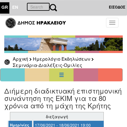
GR
EN
ΕΙΣΟΔΟΣ
01
Αύγουστος
Toggle
2026
navigati
Κυρ
Δευ
Τρι
Τετ
Πεμ
Παρ
Σαβ
1
2
3
4
5
6
7
8
Αρχική
Ημερολόγιο Εκδηλώσεων
9
10
11
12
13
14
15
Σεμινάρια-Διαλέξεις-Ομιλίες
16
17
18
19
20
21
22
23
24
25
26
27
28
29
30
31
<<
σήμερα
>>
Διήμερη διαδικτυακή επιστημονική
συνάντηση της ΕΚΙΜ για τα 80
ΗΜΕΡΟΛΟΓΙΟ
ΕΚΔΗΛΩΣΕΩΝ
χρόνια από τη μάχη της Κρήτης
Σεμινάρια-
Διαλέξεις-
διεξαγωγή
Ομιλίες
Ημερ/νίες
17/06/2021 - 18/06/2021 19:00