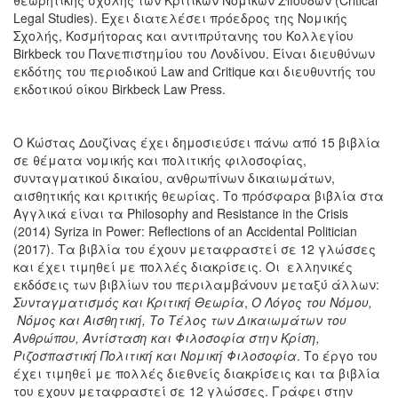
Legal Studies). Εχει διατελέσει πρόεδρος της Νομικής
Σχολής, Κοσμήτορας και αντιπρύτανης του Κολλεγίου
Birkbeck του Πανεπιστημίου του Λονδίνου. Είναι διευθύνων
εκδότης του περιοδικού Law and Critique και διευθυντής του
εκδοτικού οίκου Birkbeck Law Press.
Ο Κώστας Δουζίνας έχει δημοσιεύσει πάνω από 15 βιβλία
σε θέματα νομικής και πολιτικής φιλοσοφίας,
συνταγματικού δικαίου, ανθρωπίνων δικαιωμάτων,
αισθητικής και κριτικής θεωρίας. Το πρόσφαρα βιβλία στα
Αγγλικά είναι τα Philosophy and Resistance in the Crisis
(2014) Syriza in Power: Reflections of an Accidental Politician
(2017). Τα βιβλία του έχουν μεταφραστεί σε 12 γλώσσες
και έχει τιμηθεί με πολλές διακρίσεις. Οι ελληνικές
εκδόσεις των βιβλίων του περιλαμβάνουν μεταξύ άλλων:
Συνταγματισμός και Κριτική Θεωρία
,
Ο Λόγος του Νόμου,
Νόμος και Aισθητική, Το Τέλος των Δικαιωμάτων του
Ανθρώπου, Αντίσταση και Φιλοσοφία στην Κρίση,
Ριζοσπαστική Πολιτική και Νομική Φιλοσοφία
. Το έργο του
έχει τιμηθεί με πολλές διεθνείς διακρίσεις και τα βιβλία
του εχουν μεταφραστεί σε 12 γλώσσες. Γράφει στην