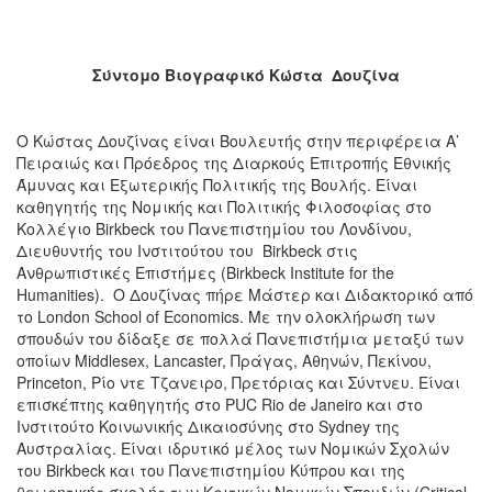
Σύντομο Βιογραφικό Κώστα Δουζίνα
Ο Κώστας Δουζίνας είναι Βουλευτής στην περιφέρεια Α’
Πειραιώς και Πρόεδρος της Διαρκούς Επιτροπής Εθνικής
Άμυνας και Εξωτερικής Πολιτικής της Βουλής. Είναι
καθηγητής της Νομικής και Πολιτικής Φιλοσοφίας στο
Κολλέγιο Birkbeck του Πανεπιστημίου του Λονδίνου,
Διευθυντής του Ινστιτούτου του Birkbeck στις
Ανθρωπιστικές Επιστήμες (Birkbeck Institute for the
Humanities). Ο Δουζίνας πήρε Μάστερ και Διδακτορικό από
το London School of Economics. Με την ολοκλήρωση των
σπουδών του δίδαξε σε πολλά Πανεπιστήμια μεταξύ των
οποίων Middlesex, Lancaster, Πράγας, Αθηνών, Πεκίνου,
Princeton, Ρίο ντε Τζανειρο, Πρετόριας και Σύντνευ. Eίναι
επισκέπτης καθηγητής στο PUC Rio de Janeiro και στο
Ινστιτούτο Κοινωνικής Δικαιοσύνης στο Sydney της
Αυστραλίας. Είναι ιδρυτικό μέλος των Νομικών Σχολών
του Birkbeck και του Πανεπιστημίου Κύπρου και της
θεωρητικής σχολής των Κριτικών Νομικών Σπουδών (Critical