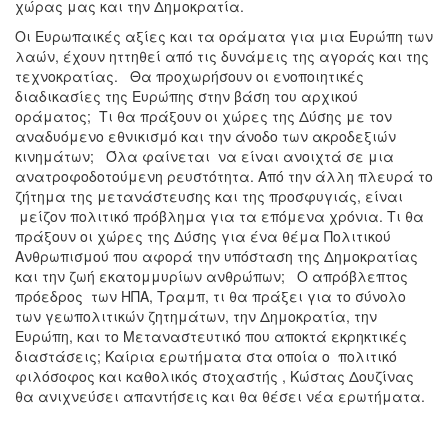
χώρας μας και την Δημοκρατία.
Οι Ευρωπαικές αξίες και τα οράματα για μια Ευρώπη των
λαών, έχουν ηττηθεί από τις δυνάμεις της αγοράς και της
τεχνοκρατίας. Θα προχωρήσουν οι ενοποιητικές
διαδικασίες της Ευρώπης στην βάση του αρχικού
οράματος; Τι θα πράξουν οι χώρες της Δύσης με τον
αναδυόμενο εθνικισμό και την άνοδο των ακροδεξιών
κινημάτων; Όλα φαίνεται να είναι ανοιχτά σε μια
ανατροφοδοτούμενη ρευστότητα. Από την άλλη πλευρά το
ζήτημα της μετανάστευσης και της προσφυγιάς, είναι
μείζον πολιτικό πρόβλημα για τα επόμενα χρόνια. Τι θα
πράξουν οι χώρες της Δύσης για ένα θέμα Πολιτικού
Ανθρωπισμού που αφορά την υπόσταση της Δημοκρατίας
και την ζωή εκατομμυρίων ανθρώπων; Ο απρόβλεπτος
πρόεδρος των ΗΠΑ, Τραμπ, τι θα πράξει για το σύνολο
των γεωπολιτικών ζητημάτων, την Δημοκρατία, την
Ευρώπη, και το Μεταναστευτικό που αποκτά εκρηκτικές
διαστάσεις; Καίρια ερωτήματα στα οποία ο πολιτικό
φιλόσοφος και καθολικός στοχαστής , Κώστας Δουζίνας
θα ανιχνεύσει απαντήσεις και θα θέσει νέα ερωτήματα.