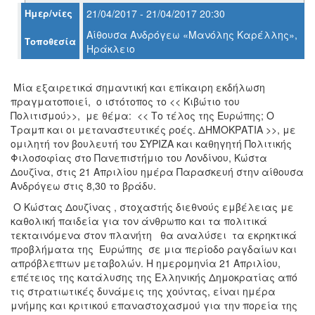
Ημερ/νίες
21/04/2017 - 21/04/2017 20:30
Αίθουσα Ανδρόγεω «Μανόλης Καρέλλης»,
Τοποθεσία
Ηράκλειο
Ο
ΤΟΠΟΣ
ΜΑΣ
Μία εξαιρετικά σημαντική και επίκαιρη εκδήλωση
πραγματοποιεί, ο ιστότοπος το << Κιβώτιο του
Ο
Πολιτισμού>>, με θέμα: << Το τέλος της Ευρώπης; Ο
ΔΗΜΟΣ
Τραμπ και οι μεταναστευτικές ροές. ΔΗΜΟΚΡΑΤΙΑ >>, με
ομιλητή τον βουλευτή του ΣΥΡΙΖΑ και καθηγητή Πολιτικής
ΠΟΛΙΤΙΣΜΟΣ
Φιλοσοφίας στο Πανεπιστήμιο του Λονδίνου, Κώστα
Δουζίνα, στις 21 Απριλίου ημέρα Παρασκευή στην αίθουσα
ΑΝΘΕΚΤΙΚΗ
Ανδρόγεω στις 8,30 το βράδυ.
ΠΟΛΗ
Ο Κώστας Δουζίνας , στοχαστής διεθνούς εμβέλειας με
καθολική παιδεία για τον άνθρωπο και τα πολιτικά
τεκταινόμενα στον πλανήτη θα αναλύσει τα εκρηκτικά
προβλήματα της Ευρώπης σε μια περίοδο ραγδαίων και
απρόβλεπτων μεταβολών. Η ημερομηνία 21 Απριλίου,
επέτειος της κατάλυσης της Ελληνικής Δημοκρατίας από
τις στρατιωτικές δυνάμεις της χούντας, είναι ημέρα
μνήμης και κριτικού επαναστοχασμού για την πορεία της