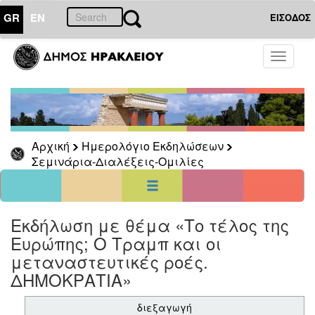
GR
EN
ΕΙΣΟΔΟΣ
01
Αύγουστος
Toggle
2026
navigati
Κυρ
Δευ
Τρι
Τετ
Πεμ
Παρ
Σαβ
1
8
2
3
4
5
6
7
Αρχική
Ημερολόγιο Εκδηλώσεων
9
10
11
12
13
14
15
Σεμινάρια-Διαλέξεις-Ομιλίες
16
17
18
19
20
21
22
23
24
25
26
27
28
29
30
31
<<
σήμερα
>>
Εκδήλωση με θέμα «Το τέλος της
Ευρώπης; Ο Τραμπ και οι
ΗΜΕΡΟΛΟΓΙΟ
ΕΚΔΗΛΩΣΕΩΝ
μεταναστευτικές ροές.
Σεμινάρια-
ΔΗΜΟΚΡΑΤΙΑ»
Διαλέξεις-
Ομιλίες
διεξαγωγή