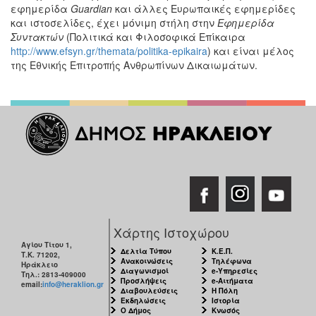
εφημερίδα
Guardian
και άλλες Ευρωπαικές εφημερίδες
και ιστοσελίδες, έχει μόνιμη στήλη στην
Εφημερίδα
Συντακτών
(Πολιτικά και Φιλοσοφικά Επίκαιρα
http://www.efsyn.gr/themata/politika-epikaira
) και είναι μέλος
της Εθνικής Επιτροπής Ανθρωπίνων Δικαιωμάτων.
Χάρτης Ιστοχώρου
Αγίου Τίτου 1,
Δελτία Τύπου
Κ.Ε.Π.
Τ.Κ. 71202,
Ανακοινώσεις
Τηλέφωνα
Ηράκλειο
Διαγωνισμοί
e-Υπηρεσίες
Τηλ.: 2813-409000
Προσλήψεις
e-Αιτήματα
email:
info@heraklion.gr
Διαβουλεύσεις
Η Πόλη
Εκδηλώσεις
Ιστορία
Ο Δήμος
Κνωσός