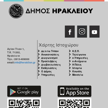
Χάρτης Ιστοχώρου
Αγίου Τίτου 1,
Δελτία Τύπου
Κ.Ε.Π.
Τ.Κ. 71202,
Ανακοινώσεις
Τηλέφωνα
Ηράκλειο
Διαγωνισμοί
e-Υπηρεσίες
Τηλ.: 2813-409000
Προσλήψεις
e-Αιτήματα
email:
info@heraklion.gr
Διαβουλεύσεις
Η Πόλη
Εκδηλώσεις
Ιστορία
Ο Δήμος
Κνωσός
Υπηρεσίες
Μουσεία