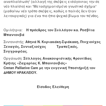
αναπλαίσιωση“ (αλλαγή της σκέψεις εισάγοντας την σε
νέο πλαίσιο) και “Μετασχηματισμένο γνωστικό σχήμα“
(μαθαίνω νέο τρόπο σκέψεις, καθώς ο παλιός δεν ήταν
λειτουργικός) για ένα πιο ήπιο ψυχικό βίωμα του πένθος.
Ομιλήτρια:
Η πρόεδρος του Συλλόγου κα. Ροσβίτα
Μπαντουβά
Συντονιστής:
Αθηνά Ν. Κυριακάκη-Σφάκακη, Πτυχιούχος
Ξεναγός, Συνταξιούχος Τραπεζικός,
Συγγραφέας
.
Οργάνωση:
Σύλλογος Ανακουφιστικής Φροντίδας
Κρήτης «Ζαχαρίας Κ. Μπαντουβάς»
Cretan
Palliative
Care
με την ευγενική Υποστήριξή του
ΔΗΜΟΥ ΗΡΑΚΛΕΙΟΥ.
Είσοδος Ελεύθερη