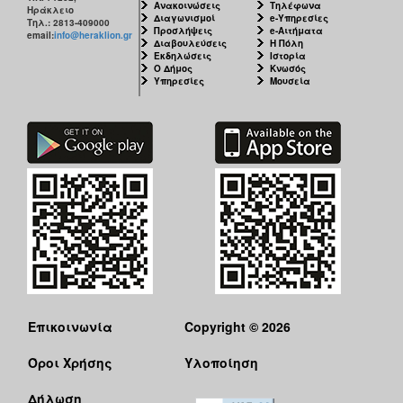
Ανακοινώσεις
Τηλέφωνα
Ηράκλειο
Διαγωνισμοί
e-Υπηρεσίες
Τηλ.: 2813-409000
Προσλήψεις
e-Αιτήματα
email:
info@heraklion.gr
Διαβουλεύσεις
Η Πόλη
Εκδηλώσεις
Ιστορία
Ο Δήμος
Κνωσός
Υπηρεσίες
Μουσεία
Επικοινωνία
Copyright © 2026
Όροι Χρήσης
Υλοποίηση
Δήλωση