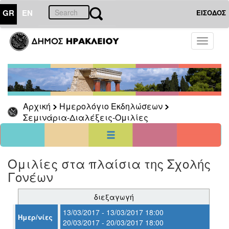
GR
EN
ΕΙΣΟΔΟΣ
01
Αύγουστος
Toggle
2026
navigati
Κυρ
Δευ
Τρι
Τετ
Πεμ
Παρ
Σαβ
1
7
2
3
4
5
6
8
Αρχική
Ημερολόγιο Εκδηλώσεων
9
10
11
12
13
14
15
Σεμινάρια-Διαλέξεις-Ομιλίες
16
17
18
19
20
21
22
23
24
25
26
27
28
29
30
31
<<
σήμερα
>>
Ομιλίες στα πλαίσια της Σχολής
Γονέων
ΗΜΕΡΟΛΟΓΙΟ
ΕΚΔΗΛΩΣΕΩΝ
διεξαγωγή
Σεμινάρια-
Διαλέξεις-
13/03/2017 - 13/03/2017 18:00
Ημερ/νίες
Ομιλίες
20/03/2017 - 20/03/2017 18:00