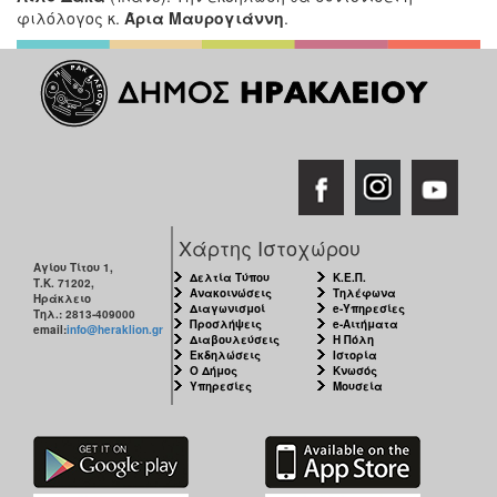
φιλόλογος κ.
Άρια Μαυρογιάννη
.
Χάρτης Ιστοχώρου
Αγίου Τίτου 1,
Δελτία Τύπου
Κ.Ε.Π.
Τ.Κ. 71202,
Ανακοινώσεις
Τηλέφωνα
Ηράκλειο
Διαγωνισμοί
e-Υπηρεσίες
Τηλ.: 2813-409000
Προσλήψεις
e-Αιτήματα
email:
info@heraklion.gr
Διαβουλεύσεις
Η Πόλη
Εκδηλώσεις
Ιστορία
Ο Δήμος
Κνωσός
Υπηρεσίες
Μουσεία