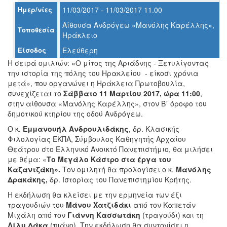
Ημερ/νίες
11/03/2017 - 11/03/2017 11.00
Αίθουσα Ανδρόγεω «Μανόλης Καρέλλης»,
Τοποθεσία
Ηράκλειο
Ο
ΤΟΠΟΣ
Είσοδος
Ελεύθερη
ΜΑΣ
Η σειρά ομιλιών: «Ο μίτος της Αριάδνης - Ξετυλίγοντας
την ιστορία της πόλης του Ηρακλείου - είκοσι χρόνια
Ο
μετά», που οργανώνει η Ηράκλεια Πρωτοβουλία,
ΔΗΜΟΣ
συνεχίζεται το
Σάββατο 11 Μαρτίου 2017, ώρα 11:00
,
στην αίθουσα «Μανόλης Καρέλλης», στον Β΄ όροφο του
ΠΟΛΙΤΙΣΜΟΣ
δημοτικού κτηρίου της οδού Ανδρόγεω.
Ο κ.
Εμμανουήλ Ανδρουλιδάκης
, δρ. Κλασικής
ΑΝΘΕΚΤΙΚΗ
Φιλολογίας ΕΚΠΑ, Σύμβουλος Καθηγητής Αρχαίου
ΠΟΛΗ
Θεάτρου στο Ελληνικό Ανοικτό Πανεπιστήμιο, θα μιλήσει
με θέμα: «
Το Μεγάλο Κάστρο στα έργα του
Καζαντζάκη».
Τον ομιλητή θα προλογίσει ο κ.
Μανόλης
Δρακάκης,
δρ. Ιστορίας του Πανεπιστημίου Κρήτης.
Η εκδήλωση θα κλείσει με την ερμηνεία των έξι
τραγουδιών του
Μάνου Χατζιδάκι
από τον Καπετάν
Μιχάλη από τον
Γιάννη Κασσωτάκη
(τραγούδι) και τη
Λίλυ Δάκα
(πιάνο). Την εκδήλωση θα συντονίσει η