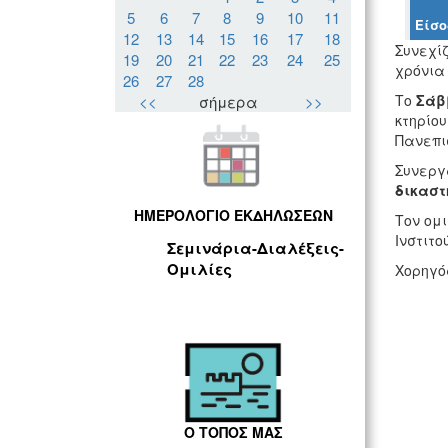
5
6
7
8
9
10
11
Είσο
12
13
14
15
16
17
18
Συνεχίζ
19
20
21
22
23
24
25
χρόνια
26
27
28
Το
Σάββ
<<
σήμερα
>>
κτηρίου
Πανεπι
Συνεργα
δικαστ
ΗΜΕΡΟΛΟΓΙΟ ΕΚΔΗΛΩΣΕΩΝ
Τον ομι
Ινστιτο
Σεμινάρια-Διαλέξεις-
Ομιλίες
Χορηγός
Ο ΤΟΠΟΣ ΜΑΣ