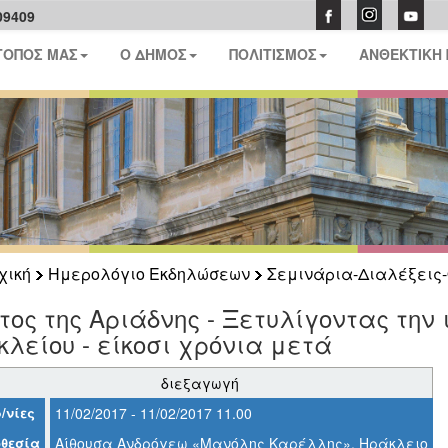
09409
ΤΟΠΟΣ ΜΑΣ
Ο ΔΗΜΟΣ
ΠΟΛΙΤΙΣΜΟΣ
ΑΝΘΕΚΤΙΚΗ
χική
Ημερολόγιο Εκδηλώσεων
Σεμινάρια-Διαλέξεις-
τος της Αριάδνης - Ξετυλίγοντας την 
λείου - είκοσι χρόνια μετά
διεξαγωγή
/νίες
11/02/2017 - 11/02/2017 11.00
θεσία
Αίθουσα Ανδρόγεω «Μανόλης Καρέλλης», Ηράκλειο