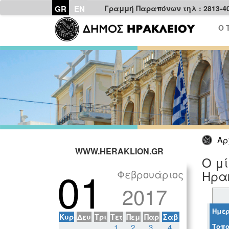
GR
EN
Γραμμή Παραπόνων τηλ : 2813-4
Ο 
Αρ
WWW.HERAKLION.GR
Ο μί
01
Φεβρουάριος
Ηρακ
2017
Ημερ
Κυρ
Δευ
Τρι
Τετ
Πεμ
Παρ
Σαβ
Τοπο
1
2
3
4