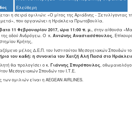
δος
Ελεύθερη
εται η σειρά ομιλιών: «Ο μίτος της Αριάδνης - Ξετυλίγοντας τ
 μετά», που οργανώνει η Ηράκλεια Πρωτοβουλία.
ατο 11 Φεβρουαρίου 2017, ώρα 11:00 π. μ.
, στην αίθουσα «Μ
 της οδού Ανδρόγεω. Ο κ.
Αντώνης Αναστασόπουλος
, Επίκου
στημίου Κρήτης,
ζόμενο μέλος Δ.Ε.Π. του Ινστιτούτου Μεσογειακών Σπουδών του
ήριο του καδή: η συνοικία του Χατζή Αλή Πασά στο Ηράκλει
λητή θα προλογίσει ο κ.
Γιάννης Σπυρόπουλος
, οθωμανολόγος
ύτου Μεσογειακών Σπουδών του Ι.Τ.Ε.
 των ομιλιών είναι η AEGEAN AIRLINES.