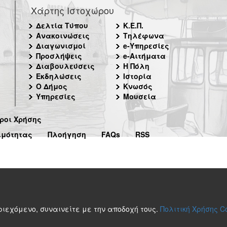
Χάρτης Ιστοχώρου
Δελτία Τύπου
Κ.Ε.Π.
Ανακοινώσεις
Τηλέφωνα
Διαγωνισμοί
e-Υπηρεσίες
Προσλήψεις
e-Αιτήματα
Διαβουλεύσεις
Η Πόλη
Εκδηλώσεις
Ιστορία
Ο Δήμος
Κνωσός
Υπηρεσίες
Μουσεία
ροι Χρήσης
ιμότητας
Πλοήγηση
FAQs
RSS
περιεχόμενο, συναινείτε με την αποδοχή τους.
Πολιτική Χρήσης C