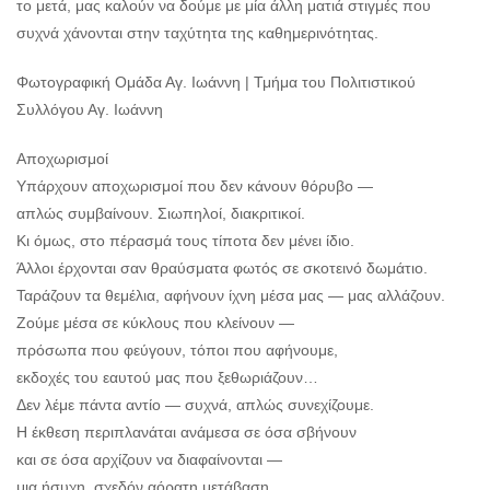
το μετά, μας καλούν να δούμε με μία άλλη ματιά στιγμές που
συχνά χάνονται στην ταχύτητα της καθημερινότητας.
Φωτογραφική Ομάδα Αγ. Ιωάννη | Τμήμα του Πολιτιστικού
Συλλόγου Αγ. Ιωάννη
Αποχωρισμοί
Υπάρχουν αποχωρισμοί που δεν κάνουν θόρυβο —
απλώς συμβαίνουν. Σιωπηλοί, διακριτικοί.
Κι όμως, στο πέρασμά τους τίποτα δεν μένει ίδιο.
Άλλοι έρχονται σαν θραύσματα φωτός σε σκοτεινό δωμάτιο.
Ταράζουν τα θεμέλια, αφήνουν ίχνη μέσα μας — μας αλλάζουν.
Ζούμε μέσα σε κύκλους που κλείνουν —
πρόσωπα που φεύγουν, τόποι που αφήνουμε,
εκδοχές του εαυτού μας που ξεθωριάζουν…
Δεν λέμε πάντα αντίο — συχνά, απλώς συνεχίζουμε.
Η έκθεση περιπλανάται ανάμεσα σε όσα σβήνουν
και σε όσα αρχίζουν να διαφαίνονται —
μια ήσυχη, σχεδόν αόρατη μετάβαση,