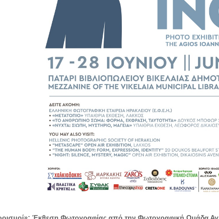
ρισμοί»: Έκθεση Φωτογραφίας από την Φωτογραφική Ομάδα Αγ