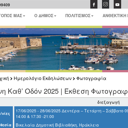
09409
ΤΟΠΟΣ ΜΑΣ
Ο ΔΗΜΟΣ
ΠΟΛΙΤΙΣΜΟΣ
ΑΝΘΕΚΤΙΚΗ
χική
Ημερολόγιο Εκδηλώσεων
Φωτογραφία
η Καθ’ Οδόν 2025 | Έκθεση Φωτογρα
διεξαγωγή
17/06/2025 - 28/06/2025 Δευτέρα – Τετάρτη – Σάββατο 09
/νίες
14:00 & 17:30 -21:00
θεσία
Βικελαία Δημοτική Βιβλιοθήκη, Ηράκλειο