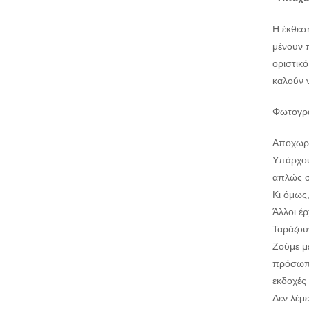
Η έκθεσ
μένουν π
οριστικ
καλούν ν
Φωτογρα
Αποχωρι
Υπάρχου
απλώς συ
Κι όμως,
Άλλοι έ
Ταράζου
Ζούμε μ
πρόσωπα
εκδοχές
Δεν λέμ