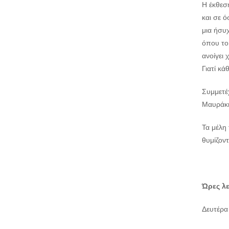
Η έκθεσ
και σε ό
μια ήσυ
όπου το
ανοίγει 
Γιατί κά
Συμμετέ
Μαυράκη
Τα μέλη 
θυμίζον
Ώρες λε
Δευτέρα