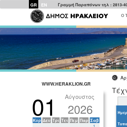
GR
EN
Γραμμή Παραπόνων τηλ : 2813-4
Ο 
Αρ
WWW.HERAKLION.GR
Τέχν
01
Αύγουστος
2026
Ημερ
Κυρ
Δευ
Τρι
Τετ
Πεμ
Παρ
Σαβ
Τοπο
1