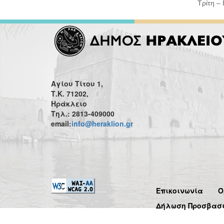
Τρίτη –
Αγίου Τίτου 1,
Τ.Κ. 71202,
Ηράκλειο
Τηλ.: 2813-409000
email:
info@heraklion.gr
Επικοινωνία
Ό
Δήλωση Προσβασ