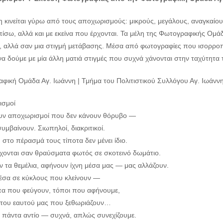
η κινείται γύρω από τους αποχωρισμούς: μικρούς, μεγάλους, αναγκαίο
ίσω, αλλά και με εκείνα που έρχονται. Τα μέλη της Φωτογραφικής Ομάδ
ό, αλλά σαν μια στιγμή μετάβασης. Μέσα από φωτογραφίες που ισορροπο
α δούμε με μία άλλη ματιά στιγμές που συχνά χάνονται στην ταχύτητα 
φική Ομάδα Αγ. Ιωάννη | Τμήμα του Πολιτιστικού Συλλόγου Αγ. Ιωάνν
σμοί
ν αποχωρισμοί που δεν κάνουν θόρυβο —
μβαίνουν. Σιωπηλοί, διακριτικοί.
 στο πέρασμά τους τίποτα δεν μένει ίδιο.
ρχονται σαν θραύσματα φωτός σε σκοτεινό δωμάτιο.
ν τα θεμέλια, αφήνουν ίχνη μέσα μας — μας αλλάζουν.
έσα σε κύκλους που κλείνουν —
 που φεύγουν, τόποι που αφήνουμε,
 του εαυτού μας που ξεθωριάζουν…
ε πάντα αντίο — συχνά, απλώς συνεχίζουμε.