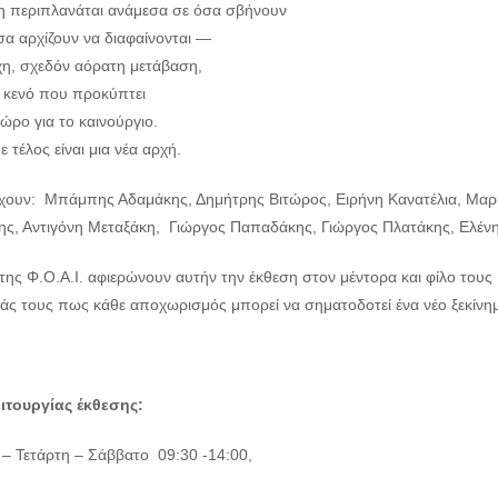
η περιπλανάται ανάμεσα σε όσα σβήνουν
σα αρχίζουν να διαφαίνονται —
χη, σχεδόν αόρατη μετάβαση,
 κενό που προκύπτει
χώρο για το καινούργιο.
θε τέλος είναι μια νέα αρχή.
χουν: Μπάμπης Αδαμάκης, Δημήτρης Βιτώρος, Ειρήνη Κανατέλια, Μαρ
ς, Αντιγόνη Μεταξάκη, Γιώργος Παπαδάκης, Γιώργος Πλατάκης, Ελένη 
της Φ.Ο.Α.Ι. αφιερώνουν αυτήν την έκθεση στον μέντορα και φίλο τους 
τάς τους πως κάθε αποχωρισμός μπορεί να σηματοδοτεί ένα νέο ξεκίνη
ιτουργίας έκθεσης:
 – Τετάρτη – Σάββατο 09:30 -14:00,