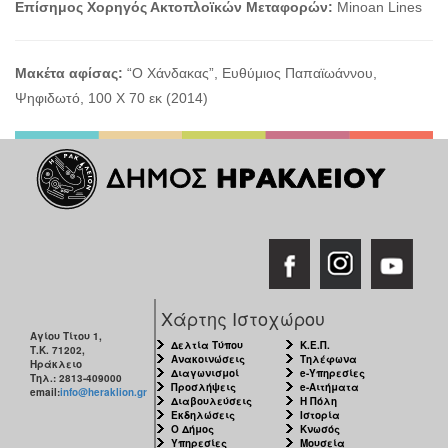
Επίσημος Χορηγός Ακτοπλοϊκών Μεταφορών
:
Minoan Lines
Μακέτα αφίσας:
“Ο Χάνδακας”, Ευθύμιος Παπαϊωάννου,
Ψηφιδωτό, 100 X 70 εκ (2014)
Χάρτης Ιστοχώρου
Αγίου Τίτου 1,
Δελτία Τύπου
Κ.Ε.Π.
Τ.Κ. 71202,
Ανακοινώσεις
Τηλέφωνα
Ηράκλειο
Διαγωνισμοί
e-Υπηρεσίες
Τηλ.: 2813-409000
Προσλήψεις
e-Αιτήματα
email:
info@heraklion.gr
Διαβουλεύσεις
Η Πόλη
Εκδηλώσεις
Ιστορία
Ο Δήμος
Κνωσός
Υπηρεσίες
Μουσεία