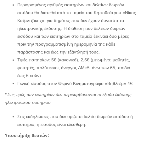
Περιορισμένος αριθμός εισιτηρίων και δελτίων δωρεάν
εισόδου θα διατεθεί από το ταμείο του Κηποθεάτρου «Νίκος
Καζαντζάκης», για δημότες που δεν έχουν δυνατότητα
ηλεκτρονικής έκδοσης. Η διάθεση των δελτίων δωρεάν
εισόδου και των εισιτηρίων στο ταμείο ξεκινάει δύο μέρες
πριν την προγραμματισμένη ημερομηνία της κάθε
παράστασης και έως την εξάντλησή τους.
Τιμές εισιτηρίων: 5€ (κανονικό), 2,5€ (μειωμένο: μαθητές,
φοιτητές, πολύτεκνοι, άνεργοι, ΑΜεΑ, άνω των 65, παιδιά
έως 6 ετών).
Γενική είσοδος στον Θερινό Κινηματογράφο «Βηθλεέμ» 4€
*
Στις τιμές των εισιτηρίων δεν περιλαμβάνονται τα έξοδα έκδοσης
ηλεκτρονικού εισιτηρίου
Στις εκδηλώσεις που δεν ορίζεται δελτίο δωρεάν εισόδου ή
εισιτήριο, η είσοδος είναι ελεύθερη.
Υποστήριξη θεατών: