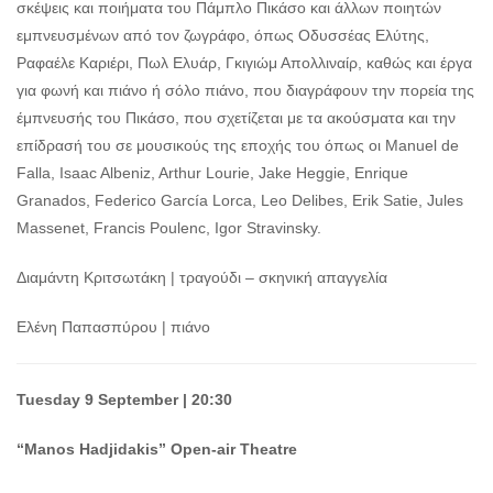
σκέψεις και ποιήματα του Πάμπλο Πικάσο και άλλων ποιητών
εμπνευσμένων από τον ζωγράφο, όπως Οδυσσέας Ελύτης,
Ραφαέλε Καριέρι, Πωλ Ελυάρ, Γκιγιώμ Απολλιναίρ, καθώς και έργα
για φωνή και πιάνο ή σόλο πιάνο, που διαγράφουν την πορεία της
έμπνευσής του Πικάσο, που σχετίζεται με τα ακούσματα και την
επίδρασή του σε μουσικούς της εποχής του όπως οι Manuel de
Falla, Isaac Albeniz, Arthur Lourie, Jake Heggie, Enrique
Granados, Federico García Lorca, Leo Delibes, Erik Satie, Jules
Massenet, Francis Poulenc, Igor Stravinsky.
Διαμάντη Κριτσωτάκη | τραγούδι – σκηνική απαγγελία
Ελένη Παπασπύρου | πιάνο
Tuesday 9 September | 20:30
“Manos Hadjidakis” Open-air Theatre