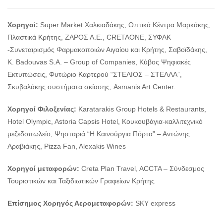
Χορηγοί:
Super Market Χαλκιαδάκης, Οπτικά Κέντρα Μαρκάκης,
Πλαστικά Κρήτης, ΖΑΡΟΣ Α.Ε., CRETAONE, ΣΥΦΑΚ
-Συνεταιρισμός Φαρμακοποιών Αιγαίου και Κρήτης, Σαβοϊδάκης,
K. Badouvas S.A. – Group of Companies, Κύβος Ψηφιακές
Εκτυπώσεις, Φυτώριο Καρτερού “ΣΤΕΛΙΟΣ – ΣΤΕΛΛΑ”,
Σκυβαλάκης συστήματα σκίασης, Asmanis Art Center.
Χορηγοί Φιλοξενίας:
Karatarakis Group Hotels & Restaurants,
Hotel Olympic, Astoria Capsis Hotel, Κουκουβάγια-καλλιτεχνικό
μεζεδοπωλείο, Ψησταριά “Η Καινούργια Πόρτα” – Αντώνης
Αραβιάκης, Pizza Fan, Alexakis Wines
Χορηγοί μεταφορών:
Creta Plan Travel, ACCTA – Σύνδεσμος
Τουριστικών και Ταξιδιωτικών Γραφείων Κρήτης
Επίσημος Χορηγός Αερομεταφορών:
SKY express