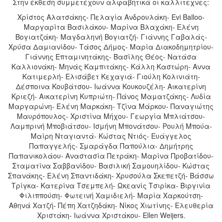
Στην έκθεση συμμετέχουν αλφαβητικά οι καλλιτεχνες:
Χρίστος Αλατσάκης- Πελαγία Ανδρουλάκη- Evi Balloo-
Μαργαρίτα Βασιλάκου- Μαρίνα Βλαχάκη- Ελένη
Βογιατζάκη- Μαγδαληνή Βογιατζή- Γιάννης Γαβαλάς-
Χρύσα Δαμιανίδου- Τάσος Δήμος- Μαρία Διακοδημητρίου-
Γιάννης Επταμινητάκης- Βασίλης Θέος- Νατάσα
Καλλιονάκη- Μηνάς Καμπιτάκης- Κάλλη Καστώρη- Αννα
Κατιμερλή- Ελισάβετ Κεχαγιά- Γιούλη Κολινιάτη-
Δέσποινα Κουβάτσου- Ιωάννα Κουκουζέλη- Αικατερίνη
Κριεζή- Αικατερίνη Κυπριώτη- Πάνος Μαματζάκης- Λυδία
Μαργαρώνη- Ελένη Μαρκάκη- Τζίνα Μάρκου- Παναγιώτης
Μαυρόπουλος- Χριστίνα Μήχου- Γεωργία Μπλιάτσου-
Λαμπρινή Μποβιάτσου- Ισμήνη Μπονάτσου- Ρουλή Μπούα-
Μαίρη Νταγιαντά- Κώστας Ντιός- Ευάγγελος
Παπαγγελής- Σμαράγδα Παπούλια- Δημήτρης
Παπανικολάου- Αναστασία Πετράκη- Μαρίνα Προβατίδου-
Σταματίνα Σαββανίδου- Βασιλική Σαμουηλίδου- Κώστας
Σπανάκης- Ελένη Σπαντιδάκη- Χρυσούλα Σκεπετζή- Βάσσω
Τρίγκα- Κατερίνα Τσεμπελή- Ωκεανίς Τσιρίκα- Βιργινία
Φιλιππούση- Φωτεινή Χαμιδιελή- Μαρία Χαρκούτση-
Αθηνά Χατζή- Πέπη Χατζηδάκη- Νίκος Χιωτίνης- Ελευθερία
Χριστάκη- Ιωάννα Χριστάκου- Ellen Weijers.