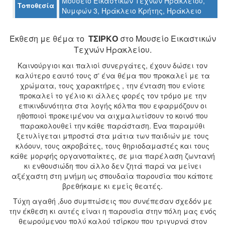
Μουσείο Εικαστικών Τεχνών Ηρακλείου,
Τοποθεσία
Νυμφών 3, Ηράκλειο Κρήτης, Ηράκλειο
Ο
ΤΟΠΟΣ
ΜΑΣ
Έκθεση με θέμα το
ΤΣΙΡΚΟ
στο Μουσείο Εικαστικών
Τεχνών Ηρακλείου.
Ο
ΔΗΜΟΣ
Καινούργιοι και παλιοί συνεργάτες, έχουν δώσει τον
καλύτερο εαυτό τους σʼ ένα θέμα που προκαλεί με τα
χρώματα, τους χαρακτήρες , την ένταση που ενίοτε
ΠΟΛΙΤΙΣΜΟΣ
προκαλεί το γέλιο κι άλλες φορές τον τρόμο με την
επικινδυνότητα στα λογής κόλπα που εφαρμόζουν οι
ΑΝΘΕΚΤΙΚΗ
ηθοποιοί προκειμένου να αιχμαλωτίσουν το κοινό που
ΠΟΛΗ
παρακολουθεί την κάθε παράσταση. Ένα παραμύθι
ξετυλίγεται μπροστά στα μάτια των παιδιών με τους
κλόουν, τους ακροβάτες, τους θηριοδαμαστές και τους
κάθε μορφής οργανοπαίκτες, σε μια παρέλαση ζωντανή
κι ενθουσιώδη που άλλο δεν ζητά παρά να μείνει
αξέχαστη στη μνήμη ως σπουδαία παρουσία που κάποτε
βρεθήκαμε κι εμείς θεατές.
Τύχη αγαθή ,δυο συμπτώσεις που συνέπεσαν σχεδόν με
την έκθεση κι αυτές είναι η παρουσία στην πόλη μας ενός
θεωρούμενου πολύ καλού τσίρκου που τριγυρνά στον