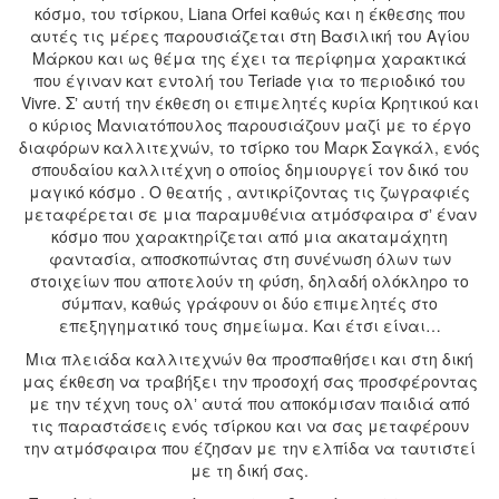
κόσμο, του τσίρκου, Liana Orfei καθώς και η έκθεσης που
αυτές τις μέρες παρουσιάζεται στη Βασιλική του Αγίου
Μάρκου και ως θέμα της έχει τα περίφημα χαρακτικά
που έγιναν κατ εντολή του Teriade για το περιοδικό του
Vivre. Σʼ αυτή την έκθεση οι επιμελητές κυρία Κρητικού και
ο κύριος Μανιατόπουλος παρουσιάζουν μαζί με το έργο
διαφόρων καλλιτεχνών, το τσίρκο του Μαρκ Σαγκάλ, ενός
σπουδαίου καλλιτέχνη ο οποίος δημιουργεί τον δικό του
μαγικό κόσμο . Ο θεατής , αντικρίζοντας τις ζωγραφιές
μεταφέρεται σε μια παραμυθένια ατμόσφαιρα σʼ έναν
κόσμο που χαρακτηρίζεται από μια ακαταμάχητη
φαντασία, αποσκοπώντας στη συνένωση όλων των
στοιχείων που αποτελούν τη φύση, δηλαδή ολόκληρο το
σύμπαν, καθώς γράφουν οι δύο επιμελητές στο
επεξηγηματικό τους σημείωμα. Και έτσι είναι…
Μια πλειάδα καλλιτεχνών θα προσπαθήσει και στη δική
μας έκθεση να τραβήξει την προσοχή σας προσφέροντας
με την τέχνη τους ολʼ αυτά που αποκόμισαν παιδιά από
τις παραστάσεις ενός τσίρκου και να σας μεταφέρουν
την ατμόσφαιρα που έζησαν με την ελπίδα να ταυτιστεί
με τη δική σας.