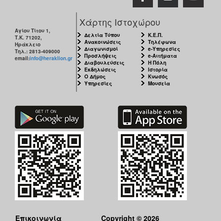
Χάρτης Ιστοχώρου
Αγίου Τίτου 1,
Δελτία Τύπου
Κ.Ε.Π.
Τ.Κ. 71202,
Ανακοινώσεις
Τηλέφωνα
Ηράκλειο
Διαγωνισμοί
e-Υπηρεσίες
Τηλ.: 2813-409000
Προσλήψεις
e-Αιτήματα
email:
info@heraklion.gr
Διαβουλεύσεις
Η Πόλη
Εκδηλώσεις
Ιστορία
Ο Δήμος
Κνωσός
Υπηρεσίες
Μουσεία
Επικοινωνία
Copyright © 2026