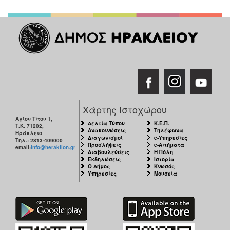
Χάρτης Ιστοχώρου
Αγίου Τίτου 1,
Δελτία Τύπου
Κ.Ε.Π.
Τ.Κ. 71202,
Ανακοινώσεις
Τηλέφωνα
Ηράκλειο
Διαγωνισμοί
e-Υπηρεσίες
Τηλ.: 2813-409000
Προσλήψεις
e-Αιτήματα
email:
info@heraklion.gr
Διαβουλεύσεις
Η Πόλη
Εκδηλώσεις
Ιστορία
Ο Δήμος
Κνωσός
Υπηρεσίες
Μουσεία