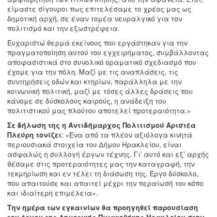
είμαστε σίγουροι πως επιτελέσαμε το χρέος μας ως
δημοτική αρχή, σε έναν τομέα νευραλγικό για τον
πολιτισμό και την εξωστρέφεια.
Ευχαριστώ θερμά εκείνους που εργάστηκαν για την
πραγματοποίηση αυτού του εγχειρήματος, συμβάλλοντας
αποφασιστικά στο συνολικό οραματικό σχεδιασμό που
έχομε για την πόλη. Μαζί με τις αναπλάσεις, τις
συντηρήσεις οδών και κτηρίων, παράλληλα με την
κοινωνική πολιτική, μαζί με τόσες άλλες δράσεις που
κάνομε σε δύσκολους καιρούς, η ανάδειξη του
πολιτιστικού μας πλούτου αποτελεί προτεραιότητα.»
Σε δήλωση της η Αντιδήμαρχος Πολιτισμού Αριστέα
Πλεύρη τονίζει
: «Ένα από τα πλέον αξιόλογα κινητά
περιουσιακά στοιχεία του Δήμου Ηρακλείου, είναι
ασφαλώς η συλλογή έργων τέχνης. Γι’ αυτό και εξ’ αρχής
θέσαμε στις προτεραιότητες μας την καταγραφή, την
τεκμηρίωση και εν τέλει τη διάσωση της. Έργο δύσκολο,
που απαιτούσε και απαιτεί μέχρι την περαίωσή του κόπο
και ιδιαίτερη επιμέλεια».
Την ημέρα των εγκαινίων θα προηγηθεί παρουσίαση
του έργου της Δημοτικής Πινακοθήκης Ηρακλείου στην