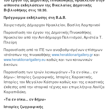
αίθουσα εκδηλώσεων της Βικελαίας Δημοτικής
Βιβλιοθήκης στις 18:30.
Πρόγραμμα εκδήλωσης στη Β.Δ.Β.
Χαιρετισμός Δήμαρχου Ηρακλείου, Βασίλη Λαμπρινού
Παρουσίαση του έργου της Δημοτικής Πινακοθήκης
Ηρακλείου από την Αντιδήμαρχο Πολιτισμού, Αριστέα Τ.
Πλεύρη
Παρουσίαση από το ΙΤΕ των αναβαθμισμένων επίσημων
ιστότοπων της πινακοθήκης
www.heraklionartgallery.gr
και
www.heraklionartgallery.eu
καθώς και των κοινωνικών
δικτύων.
Παρουσίαση των τριών λευκωμάτων «Τα εν οίκω... εν
δήμω»: Ιστορίες ζωγραφικής, Ιστορίες Χαρακτικής,
Ιστορίες του Μεγάλου Κάστρου καθώς και της εικαστικής
έκθεσης από την ιστορικό τέχνης και επιμελήτρια Λουϊζα
Καραπιδάκη.
«
Τα εν οίκω... εν δήμω»
Ιστορίες ζωγραφικής