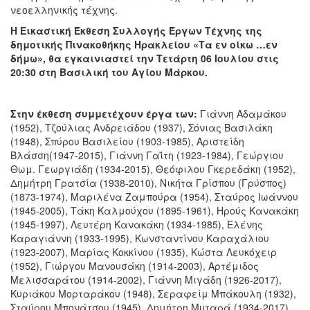
νεοελληνικής τέχνης.
Η Εικαστική Έκθεση Συλλογής Έργων Τέχνης της
δημοτικής Πινακοθήκης Ηρακλείου «Τα εν οίκω …εν
δήμω», θα εγκαινιαστεί την Τετάρτη 06 Ιουλίου στις
20:30 στη Βασιλική του Αγίου Μάρκου.
Στην έκθεση συμμετέχουν έργα των:
Γιάννη Αδαμάκου
(1952), Τζούλιας Ανδρειάδου (1937), Σόνιας Βασιλάκη
(1948), Σπύρου Βασιλείου (1903-1985), Αριστείδη
Βλάσση(1947-2015), Γιάννη Γαΐτη (1923-1984), Γεώργιου
Θωμ. Γεωργιάδη (1934-2015), Θεόφιλου Γκερεδάκη (1952),
Δημήτρη Γρατσία (1938-2010), Νικήτα Γρίσπου (Γρύσπος)
(1873-1974), Μαριλένα Ζαμπούρα (1954), Σταύρος Ιωάννου
(1945-2005), Τάκη Καλμούχου (1895-1961), Ηρούς Κανακάκη
(1945-1997), Λευτέρη Κανακάκη (1934-1985), Ελένης
Καραγιάννη (1933-1995), Κωνσταντίνου Καραχάλιου
(1923-2007), Μαρίας Κοκκίνου (1935), Κώστα Λευκόχειρ
(1952), Γιώργου Μανουσάκη (1914-2003), Αρτέμιδος
Μελισσαράτου (1914-2002), Γιάννη Μιγάδη (1926-2017),
Κυριάκου Μορταράκου (1948), Σεραφείμ Μπάκουλη (1932),
Σταύρου Μπονάτσου (1945), Δημήτρη Μυταρά (1934-2017),