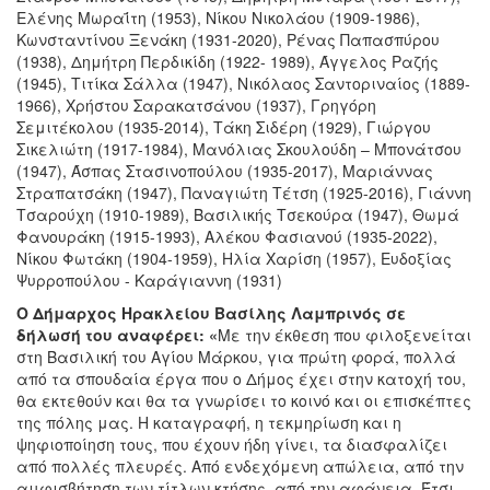
Ελένης Μωραΐτη (1953), Νίκου Νικολάου (1909-1986),
Κωνσταντίνου Ξενάκη (1931-2020), Ρένας Παπασπύρου
(1938), Δημήτρη Περδικίδη (1922- 1989), Άγγελος Ραζής
(1945), Τιτίκα Σάλλα (1947), Νικόλαος Σαντοριναίος (1889-
1966), Χρήστου Σαρακατσάνου (1937), Γρηγόρη
Σεμιτέκολου (1935-2014), Τάκη Σιδέρη (1929), Γιώργου
Σικελιώτη (1917-1984), Μανόλιας Σκουλούδη – Μπονάτσου
(1947), Άσπας Στασινοπούλου (1935-2017), Μαριάννας
Στραπατσάκη (1947), Παναγιώτη Τέτση (1925-2016), Γιάννη
Τσαρούχη (1910-1989), Βασιλικής Τσεκούρα (1947), Θωμά
Φανουράκη (1915-1993), Αλέκου Φασιανού (1935-2022),
Νίκου Φωτάκη (1904-1959), Ηλία Χαρίση (1957), Ευδοξίας
Ψυρροπούλου - Καράγιαννη (1931)
Ο Δήμαρχος Ηρακλείου Βασίλης Λαμπρινός σε
δήλωσή του αναφέρει:
«
Με την έκθεση που φιλοξενείται
στη Βασιλική του Αγίου Μάρκου, για πρώτη φορά, πολλά
από τα σπουδαία έργα που ο Δήμος έχει στην κατοχή του,
θα εκτεθούν και θα τα γνωρίσει το κοινό και οι επισκέπτες
της πόλης μας. Η καταγραφή, η τεκμηρίωση και η
ψηφιοποίηση τους, που έχουν ήδη γίνει, τα διασφαλίζει
από πολλές πλευρές. Από ενδεχόμενη απώλεια, από την
αμφισβήτηση των τίτλων κτήσης, από την αφάνεια. Έτσι,