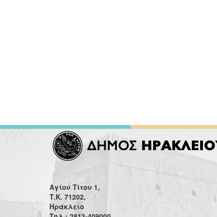
Αγίου Τίτου 1,
Τ.Κ. 71202,
Ηράκλειο
Τηλ.: 2813-409000