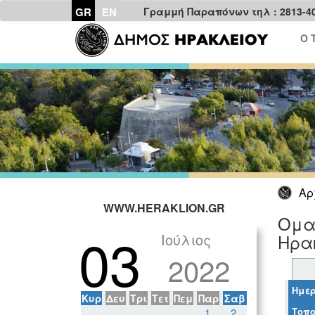
GR
EN
Γραμμή Παραπόνων τηλ : 2813-4
Ο 
Αρ
WWW.HERAKLION.GR
Ομαδ
03
Ιούλιος
Ηρα
2022
Ημερ
Κυρ
Δευ
Τρι
Τετ
Πεμ
Παρ
Σαβ
Τοπο
1
2