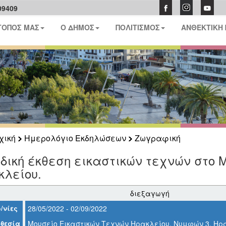
09409
ΤΟΠΟΣ ΜΑΣ
Ο ΔΗΜΟΣ
ΠΟΛΙΤΙΣΜΟΣ
ΑΝΘΕΚΤΙΚΗ
χική
Ημερολόγιο Εκδηλώσεων
Ζωγραφική
ική έκθεση εικαστικών τεχνών στο 
κλείου.
διεξαγωγή
/νίες
28/05/2022 - 02/09/2022
θεσία
Μουσείο Εικαστικών Τεχνών Ηρακλείου, Νυμφών 3, Ηρ