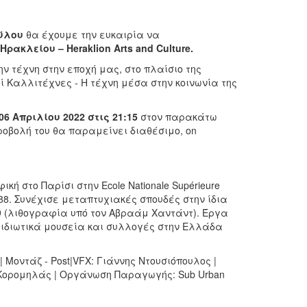
ύλου
θα έχουμε την ευκαιρία να
 Ηρακλείου –
Heraklion
Arts
and
Culture
.
ν τέχνη στην εποχή μας, στο πλαίσιο της
ί Καλλιτέχνες - Η τέχνη μέσα στην κοινωνία της
06 Απριλίου 2022 στις 21:15
στον παρακάτω
οβολή του θα παραμείνει διαθέσιμο, on
 στο Παρίσι στην Ecole Nationale Supérieure
1988. Συνέχισε μεταπτυχιακές σπουδές στην ίδια
89 (λιθογραφία υπό τον Αβραάμ Χαντάντ). Έργα
ε ιδιωτικά μουσεία και συλλογές στην Ελλάδα
Μοντάζ - Post|VFX: Γιάννης Ντουσιόπουλος |
 Κορομηλάς | Οργάνωση Παραγωγής: Sub Urban