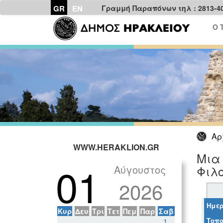
GR
EN
Γραμμή Παραπόνων τηλ : 2813-4
Ο 
Αρ
WWW.HERAKLION.GR
Μια
01
Αύγουστος
Φιλ
2026
Ημερ
Κυρ
Δευ
Τρι
Τετ
Πεμ
Παρ
Σαβ
Τοπο
1