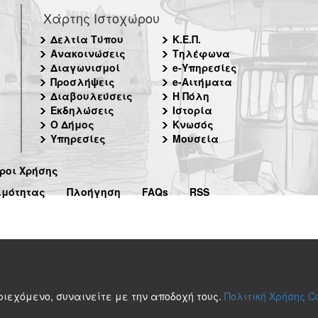
Χάρτης Ιστοχώρου
Δελτία Τύπου
Κ.Ε.Π.
Ανακοινώσεις
Τηλέφωνα
Διαγωνισμοί
e-Υπηρεσίες
Προσλήψεις
e-Αιτήματα
Διαβουλεύσεις
Η Πόλη
Εκδηλώσεις
Ιστορία
Ο Δήμος
Κνωσός
Υπηρεσίες
Μουσεία
ροι Χρήσης
ιμότητας
Πλοήγηση
FAQs
RSS
περιεχόμενο, συναινείτε με την αποδοχή τους.
Πολιτική Χρήσης C