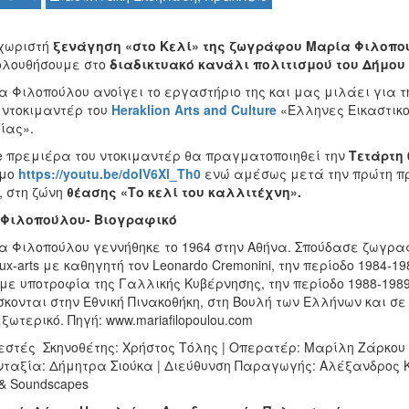
χωριστή
ξενάγηση «στο Κελί» της ζωγράφου Μαρία Φιλοπο
λουθήσουμε στο
διαδικτυακό κανάλι πολιτισμού του Δήμου
 Φιλοπούλου ανοίγει το εργαστήριο της και μας μιλάει για τη
 ντοκιμαντέρ του
Heraklion Arts and Culture
«Έλληνες Εικαστικο
μίας».
ne πρεμιέρα του ντοκιμαντέρ θα πραγματοποιηθεί την
Τετάρτη 
μο
https://youtu.be/doIV6Xl_Th0
ενώ αμέσως μετά την πρώτη πρ
, στη ζώνη
θέασης «Το κελί του καλλιτέχνη».
 Φιλοπούλου- Βιογραφικό
 Φιλοπούλου γεννήθηκε το 1964 στην Αθήνα. Σπούδασε ζωγραφική
ux-arts με καθηγητή τον Leonardo Cremonini, την περίοδο 1984-
 με υποτροφία της Γαλλικής Κυβέρνησης, την περίοδο 1988-19
σκονται στην Εθνική Πινακοθήκη, στη Βουλή των Ελλήνων και σ
εξωτερικό. Πηγή: www.mariafilopoulou.com
στές Σκηνοθέτης: Χρήστος Τόλης | Οπερατέρ: Μαρίλη Ζάρκου | 
νταξία: Δήμητρα Σιούκα | Διεύθυνση Παραγωγής: Αλέξανδρος
& Soundscapes