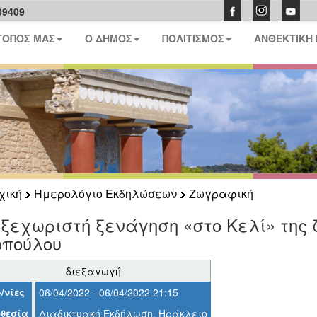
09409
ΤΟΠΟΣ ΜΑΣ
Ο ΔΗΜΟΣ
ΠΟΛΙΤΙΣΜΟΣ
ΑΝΘΕΚΤΙΚΗ
χική
Ημερολόγιο Εκδηλώσεων
Ζωγραφική
 ξεχωριστή ξενάγηση «στο Κελί» τη
οπούλου
διεξαγωγή
/νίες
06/04/2022 - 06/04/2022 21:15
θεσία
Διαδικτυακή Εκδήλωση, Ηράκλειο