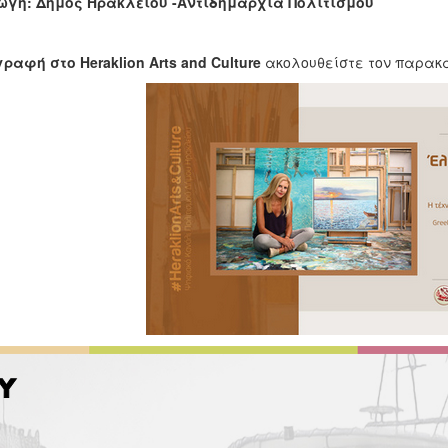
γή: Δήμος Ηρακλείου -Αντιδημαρχία Πολιτισμού
γραφή στο
Heraklion
Arts
and
Culture
ακολουθείστε τον παρακ