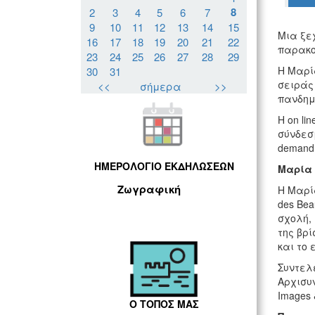
8
2
3
4
5
6
7
9
10
11
12
13
14
15
Μια ξε
16
17
18
19
20
21
22
παρακο
23
24
25
26
27
28
29
Η Μαρία
30
31
σειράς
<<
σήμερα
>>
πανδη
Η on li
σύνδεσ
demand
ΗΜΕΡΟΛΟΓΙΟ ΕΚΔΗΛΩΣΕΩΝ
Μαρία
Ζωγραφική
Η Μαρία
des Bea
σχολή,
της βρί
και το 
Συντελε
Αρχισυ
Images 
Ο ΤΟΠΟΣ ΜΑΣ