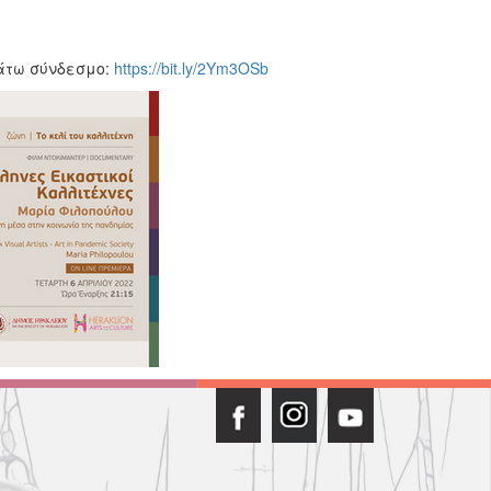
άτω σύνδεσμο:
https://bit.ly/2Ym3OSb