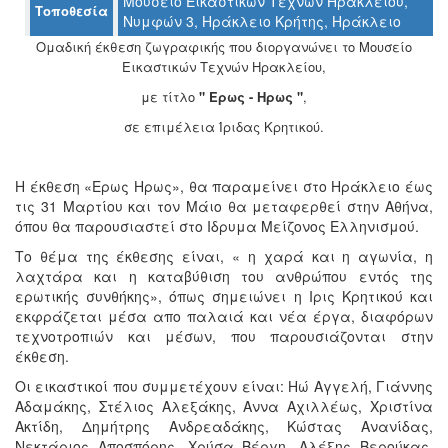
Μουσείο Εικαστικών Τεχνών Ηρακλείου,
Τοποθεσία
Ο
Νυμφών 3, Ηράκλειο Κρήτης, Ηράκλειο
ΤΟΠΟΣ
ΜΑΣ
Ομαδική έκθεση ζωγραφικής που διοργανώνει το Μουσείο
Εικαστικών Τεχνών Ηρακλείου,
Ο
με τίτλο
" Ερως - Ηρως "
,
ΔΗΜΟΣ
σε επιμέλεια Ίριδας Κρητικού.
ΠΟΛΙΤΙΣΜΟΣ
Η έκθεση «Ερως Ηρως», θα παραμείνει στο Ηράκλειο έως
ΑΝΘΕΚΤΙΚΗ
τις 31 Μαρτίου και τον Μάιο θα μεταφερθεί στην Αθήνα,
ΠΟΛΗ
όπου θα παρουσιαστεί στο Ιδρυμα Μείζονος Ελληνισμού.
Το θέμα της έκθεσης είναι, « η χαρά και η αγωνία, η
λαχτάρα και η καταβύθιση του ανθρώπου εντός της
ερωτικής συνθήκης», όπως σημειώνει η Ιρις Κρητικού και
εκφράζεται μέσα απο παλαιά και νέα έργα, διαφόρων
τεχνοτροπιών και μέσων, που παρουσιάζονται στην
έκθεση.
Οι εικαστικοί που συμμετέχουν είναι: Ηώ Αγγελή, Γιάννης
Αδαμάκης, Στέλιος Αλεξάκης, Αννα Αχιλλέως, Χριστίνα
Ακτίδη, Δημήτρης Ανδρεαδάκης, Κώστας Ανανίδας,
Νεκτάριος Αποσπόρης, Χρύσα Βέργη, Αλέξης Βερούκας,