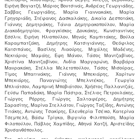
Ειρήνη Βογιατζή, Μάριος Βουτσινάς, Ανδρέας Γεωργιάδης,
Σαββας Γεωργιάδης, Μαρία Γιαννακάκη, Μαρία
Γρηγοριάδη, Στέφανος Δασκαλάκης, Δικαία Δεσποτάκη,
Γιάννης Δημητράκης, Τάνια Δημητρακοπούλου, Μαρία
Διακοδημητρίου, Φραγκίσκος Δουκάκης, Κωνσταντίνος
Εσσλιν, Ειρήνη Ηλιοπούλου, Μηνάς Καμπιτάκης, Βούλα
Καραμπατζάκη, Δημήτρης Κατσιγιάννης, Θεόφιλος
Κατσιπάνος, Βασίλης Λιαούρης, Μιχάλης Μαδένης,
Νεκτάριος Μαμάης, Εφη Μάνου, Τάσος Μαντζαβίνος,
Χριστίνα Μαντζαβίνου, Λυδία Μαργαρώνη, Βαρβάρα
Μαυρακάκη, Στέλλα Μελετοπούλου, Τάσος Μισούρας,
Τίμος Μπατινάκης, Γιάννης Μπεκιάρης, Χαρίτων
Μπεκιάρης, Παναγιώτης Μπελντέκος, Γεωργία
Μπλιάτσου, Λαμπρινή Μποβιάτσου, Χρήστος Παλλαντζάς,
Γεύσω Παπαδάκη, Μαρία Πάστρα, Στέλιος Πετρουλάκης,
Γιώργος Ρόρρης, Γιώργος Σαλταφέρος, Δημήτρης
Σαρασίτης, Μαρίνα Στελλάτου, Γιώργος Ταξίδης, Αντώνης
Τιτάκης, Αντώνης Τσακίρης, Ελευθερία Τσέικο, Κατερίνα
Τσεμπελή, Βάσω Τρίγκα, Βιργινία Φιλιππούση, Μαρία
Φιλοπούλου, Πάβλος Χαμπίδης, Αθηνά Χατζή, Αριστείδης
Χρυσανθόπουλος.
Στο πλαίσιο της έκθεσης κυκλοφορεί κατάλογος