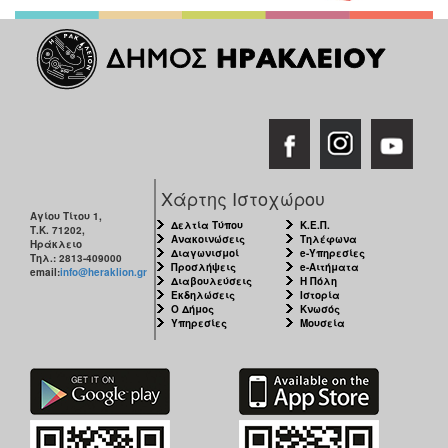
Χάρτης Ιστοχώρου
Αγίου Τίτου 1,
Δελτία Τύπου
Κ.Ε.Π.
Τ.Κ. 71202,
Ανακοινώσεις
Τηλέφωνα
Ηράκλειο
Διαγωνισμοί
e-Υπηρεσίες
Τηλ.: 2813-409000
Προσλήψεις
e-Αιτήματα
email:
info@heraklion.gr
Διαβουλεύσεις
Η Πόλη
Εκδηλώσεις
Ιστορία
Ο Δήμος
Κνωσός
Υπηρεσίες
Μουσεία