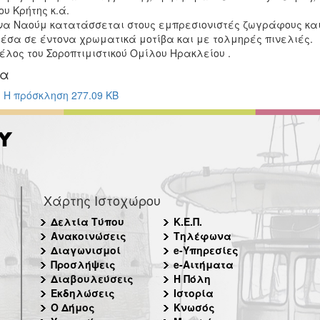
υ Κρήτης κ.ά.
να Ναούμ κατατάσσεται στους εμπρεσιονιστές ζωγράφους και 
μέσα σε έντονα χρωματικά μοτίβα και με τολμηρές πινελιές.
έλος του Σοροπτιμιστικού Ομίλου Ηρακλείου .
ία
Η πρόσκληση 277.09 KB
Χάρτης Ιστοχώρου
Δελτία Τύπου
Κ.Ε.Π.
Ανακοινώσεις
Τηλέφωνα
Διαγωνισμοί
e-Υπηρεσίες
Προσλήψεις
e-Αιτήματα
Διαβουλεύσεις
Η Πόλη
Εκδηλώσεις
Ιστορία
Ο Δήμος
Κνωσός