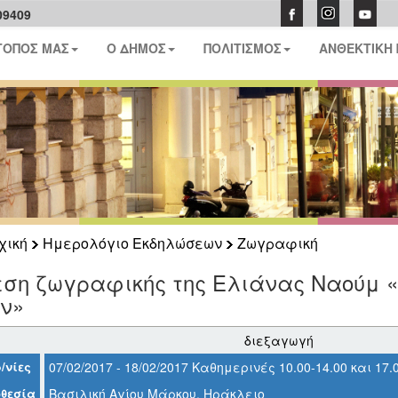
09409
ΤΟΠΟΣ ΜΑΣ
Ο ΔΗΜΟΣ
ΠΟΛΙΤΙΣΜΟΣ
ΑΝΘΕΚΤΙΚΗ
χική
Ημερολόγιο Εκδηλώσεων
Ζωγραφική
ση ζωγραφικής της Ελιάνας Ναούμ «
ν»
διεξαγωγή
/νίες
07/02/2017 - 18/02/2017 Καθημερινές 10.00-14.00 και 17.
θεσία
Βασιλική Αγίου Μάρκου, Ηράκλειο