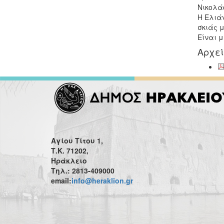
Νικολάο
Η Ελιά
σκιάς 
Είναι μ
Αρχε
Αγίου Τίτου 1,
Τ.Κ. 71202,
Ηράκλειο
Τηλ.: 2813-409000
email:
info@heraklion.gr