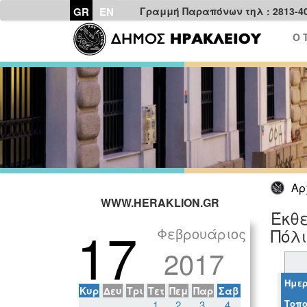
GR
EN
Γραμμή Παραπόνων τηλ : 2813-4
Ο 
Αρ
WWW.HERAKLION.GR
Έκθε
17
Φεβρουάριος
Πόλι
2017
Ημερ
Κυρ
Δευ
Τρι
Τετ
Πεμ
Παρ
Σαβ
Τοπο
1
2
3
4