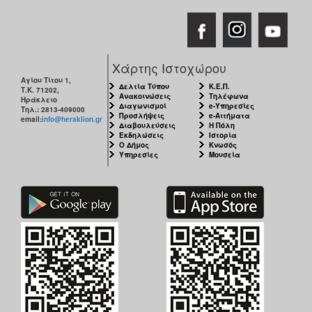
Χάρτης Ιστοχώρου
Αγίου Τίτου 1,
Δελτία Τύπου
Κ.Ε.Π.
Τ.Κ. 71202,
Ανακοινώσεις
Τηλέφωνα
Ηράκλειο
Διαγωνισμοί
e-Υπηρεσίες
Τηλ.: 2813-409000
Προσλήψεις
e-Αιτήματα
email:
info@heraklion.gr
Διαβουλεύσεις
Η Πόλη
Εκδηλώσεις
Ιστορία
Ο Δήμος
Κνωσός
Υπηρεσίες
Μουσεία