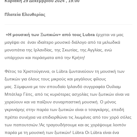
Κυριακή 29 Δεκεμβρίου 2024 , 19:00
Ο
Πλατεία Ελευθερίας
ΤΟΠΟΣ
ΜΑΣ
Ο
«Η μουσική των Ξωτικών» από τους Lubra
έρχεται να μας
ΔΗΜΟΣ
μαγέψει σε
έναν ιδιαίτερο μουσικό διάλογο από τα μελωδικά
μονοπάτια της Ιρλανδίας, της Σκωτίας, της Αγγλίας, ενώ
ΠΟΛΙΤΙΣΜΟΣ
υπάρχουν και περάσματα από την Κρήτη!
ΑΝΘΕΚΤΙΚΗ
ΠΟΛΗ
Φέτος τα Χριστούγεννα, οι Lúbra ζωντανεύουν τη μουσική των
ξωτικών για όλους τους μικρούς και μεγάλους φίλους
μας. Σύμφωνα με τον σπουδαίο Ιρλανδό συγγραφέα Ουίλιαμ
Μπάτλερ Γέιτς, από τις κυριότερες ασχολίες των ξωτικών είναι να
χορεύουν και να παίζουν συναρπαστική μουσική. Ο μόνος
γκρινιάρης στην παρέα των ξωτικών είναι ο τσαγκάρης, επειδή
πρέπει συνέχεια να επιδιορθώνει τις λιωμένες από τον χορό σόλες
των παπουτσιών.!Ας τραγουδήσουμε και ας χορέψουμε λοιπόν
παρέα με τη μουσική των ξωτικών! Lúbra Οι Lúbra είναι ένα