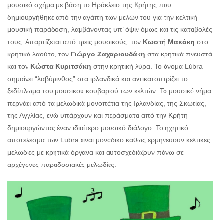
μουσικό σχήμα με βάση το Ηράκλειο της Κρήτης που
δημιουργήθηκε από την αγάπη των μελών του για την κελτική
μουσική παράδοση, λαμβάνοντας υπ’ όψιν όμως και τις καταβολές
τους. Απαρτίζεται από τρεις μουσικούς: τον
Κωστή Μακάκη
στο
κρητικό λαούτο, τον
Γιώργο Ζαχαριουδάκη
στα κρητικά πνευστά
και τον
Κώστα Κυριτσάκη
στην κρητική λύρα. Το όνομα Lúbra
σημαίνει “λαβύρινθος” στα ιρλανδικά και αντικατοπτρίζει το
ξεδίπλωμα του μουσικού κουβαριού των κελτών. Το μουσικό νήμα
περνάει από τα μελωδικά μονοπάτια της Ιρλανδίας, της Σκωτίας,
της Αγγλίας, ενώ υπάρχουν και περάσματα από την Κρήτη
δημιουργώντας έναν ιδιαίτερο μουσικό διάλογο. Το ηχητικό
αποτέλεσμα των Lúbra είναι μοναδικό καθώς ερμηνεύουν κέλτικες
μελωδίες με κρητικά όργανα και αυτοσχεδιάζουν πάνω σε
αρχέγονες παραδοσιακές μελωδίες.