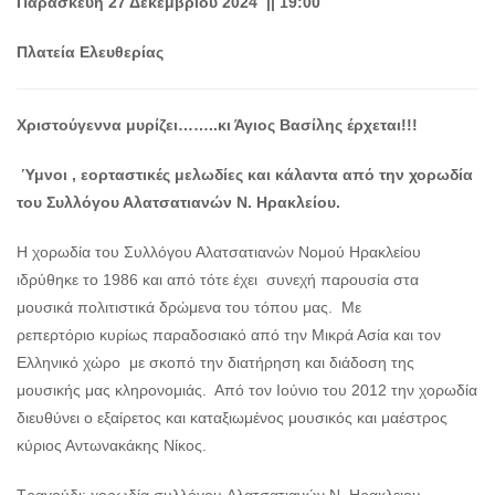
Παρασκευή 27 Δεκεμβρίου 2024 || 19:00
Ο
Πλατεία Ελευθερίας
ΤΟΠΟΣ
ΜΑΣ
Ο
Χριστούγεννα μυρίζει……..κι Άγιος Βασίλης έρχεται!!!
ΔΗΜΟΣ
Ύμνοι , εορταστικές μελωδίες και κάλαντα από την χορωδία
ΠΟΛΙΤΙΣΜΟΣ
του Συλλόγου Αλατσατιανών Ν. Ηρακλείου.
ΑΝΘΕΚΤΙΚΗ
Η χορωδία του Συλλόγου Αλατσατιανών Νομού Ηρακλείου
ΠΟΛΗ
ιδρύθηκε το 1986 και από τότε έχει συνεχή παρουσία στα
μουσικά πολιτιστικά δρώμενα του τόπου μας. Με
ρεπερτόριο κυρίως παραδοσιακό από την Μικρά Ασία και τον
Ελληνικό χώρο με σκοπό την διατήρηση και διάδοση της
μουσικής μας κληρονομιάς. Από τον Ιούνιο του 2012 την χορωδία
διευθύνει ο εξαίρετος και καταξιωμένος μουσικός και μαέστρος
κύριος Αντωνακάκης Νίκος.
Τραγούδι: χορωδία συλλόγου Aλατσατιανών Ν. Ηρακλειου