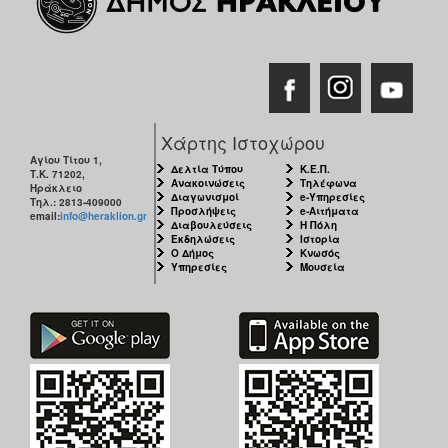
Χάρτης Ιστοχώρου
Αγίου Τίτου 1,
Δελτία Τύπου
Κ.Ε.Π.
Τ.Κ. 71202,
Ανακοινώσεις
Τηλέφωνα
Ηράκλειο
Διαγωνισμοί
e-Υπηρεσίες
Τηλ.: 2813-409000
Προσλήψεις
e-Αιτήματα
email:
info@heraklion.gr
Διαβουλεύσεις
Η Πόλη
Εκδηλώσεις
Ιστορία
Ο Δήμος
Κνωσός
Υπηρεσίες
Μουσεία