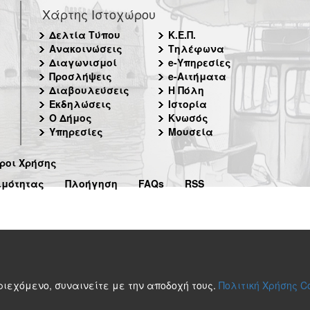
Χάρτης Ιστοχώρου
Δελτία Τύπου
Κ.Ε.Π.
Ανακοινώσεις
Τηλέφωνα
Διαγωνισμοί
e-Υπηρεσίες
Προσλήψεις
e-Αιτήματα
Διαβουλεύσεις
Η Πόλη
Εκδηλώσεις
Ιστορία
Ο Δήμος
Κνωσός
Υπηρεσίες
Μουσεία
ροι Χρήσης
ιμότητας
Πλοήγηση
FAQs
RSS
περιεχόμενο, συναινείτε με την αποδοχή τους.
Πολιτική Χρήσης C