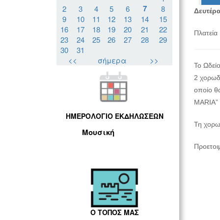
7
2
3
4
5
6
8
Δευτέρα
9
10
11
12
13
14
15
16
17
18
19
20
21
22
Πλατεία
23
24
25
26
27
28
29
30
31
<<
σήμερα
>>
Το Ωδεί
2 χορωδί
οποίο 
MARIA”
ΗΜΕΡΟΛΟΓΙΟ ΕΚΔΗΛΩΣΕΩΝ
Τη χορω
Μουσική
Προετοι
Ο ΤΟΠΟΣ ΜΑΣ