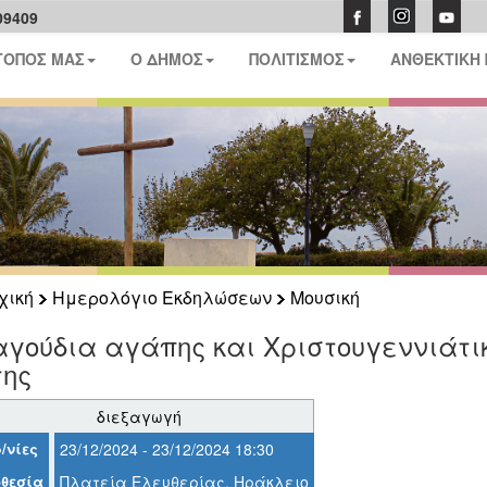
09409
ΤΟΠΟΣ ΜΑΣ
Ο ΔΗΜΟΣ
ΠΟΛΙΤΙΣΜΟΣ
ΑΝΘΕΚΤΙΚΗ
χική
Ημερολόγιο Εκδηλώσεων
Μουσική
γούδια αγάπης και Χριστουγεννιάτι
της
διεξαγωγή
/νίες
23/12/2024 - 23/12/2024 18:30
θεσία
Πλατεία Ελευθερίας, Ηράκλειο