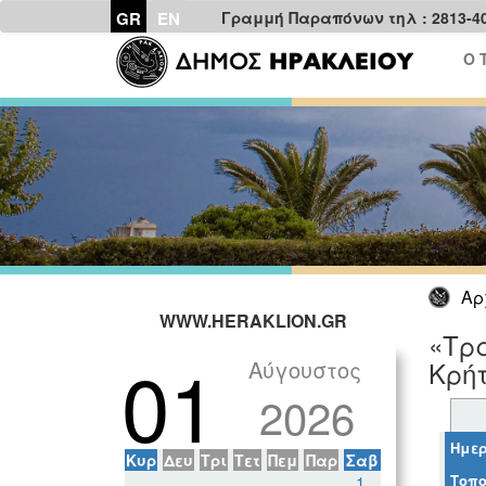
GR
EN
Γραμμή Παραπόνων τηλ : 2813-4
Ο 
Αρ
WWW.HERAKLION.GR
«Τρα
01
Αύγουστος
Κρή
2026
Ημερ
Κυρ
Δευ
Τρι
Τετ
Πεμ
Παρ
Σαβ
Τοπο
1