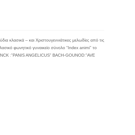
ια κλασικά – και Χριστουγεννιάτικες μελωδίες από τις
λασικό φωνητικό γυναικείο σύνολο “Index animi” το
RANCK :”PANIS ANGELICUS” BACH-GOUNOD:”AVE