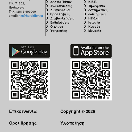
Δελτία Τύπου
Κ.Ε.Π.
Τ.Κ. 71202,
Ανακοινώσεις
Τηλέφωνα
Ηράκλειο
Διαγωνισμοί
e-Υπηρεσίες
Τηλ.: 2813-409000
Προσλήψεις
e-Αιτήματα
email:
info@heraklion.gr
Διαβουλεύσεις
Η Πόλη
Εκδηλώσεις
Ιστορία
Ο Δήμος
Κνωσός
Υπηρεσίες
Μουσεία
Επικοινωνία
Copyright © 2026
Όροι Χρήσης
Υλοποίηση