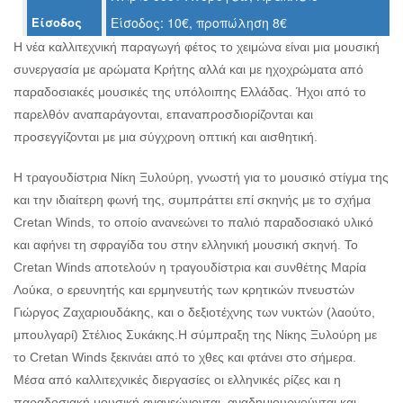
Είσοδος
Είσοδος: 10€, προπώληση 8€
Ο
ΤΟΠΟΣ
Η νέα καλλιτεχνική παραγωγή φέτος το χειμώνα είναι μια μουσική
ΜΑΣ
συνεργασία με αρώματα Κρήτης αλλά και με ηχοχρώματα από
παραδοσιακές μουσικές της υπόλοιπης Ελλάδας. Ήχοι από το
Ο
ΔΗΜΟΣ
παρελθόν αναπαράγονται, επαναπροσδιορίζονται και
προσεγγίζονται με μια σύγχρονη οπτική και αισθητική.
ΠΟΛΙΤΙΣΜΟΣ
Η τραγουδίστρια Νίκη Ξυλούρη, γνωστή για το μουσικό στίγμα της
ΑΝΘΕΚΤΙΚΗ
και την ιδιαίτερη φωνή της, συμπράττει επί σκηνής με το σχήμα
ΠΟΛΗ
Cretan Winds, το οποίο ανανεώνει το παλιό παραδοσιακό υλικό
και αφήνει τη σφραγίδα του στην ελληνική μουσική σκηνή. Το
Cretan Winds αποτελούν η τραγουδίστρια και συνθέτης Μαρία
Λούκα, ο ερευνητής και ερμηνευτής των κρητικών πνευστών
Γιώργος Ζαχαριουδάκης, και ο δεξιοτέχνης των νυκτών (λαούτο,
μπουλγαρί) Στέλιος Συκάκης.Η σύμπραξη της Νίκης Ξυλούρη με
το Cretan Winds ξεκινάει από το χθες και φτάνει στο σήμερα.
Μέσα από καλλιτεχνικές διεργασίες οι ελληνικές ρίζες και η
παραδοσιακή μουσική ανανεώνονται, αναδημιουργούνται και