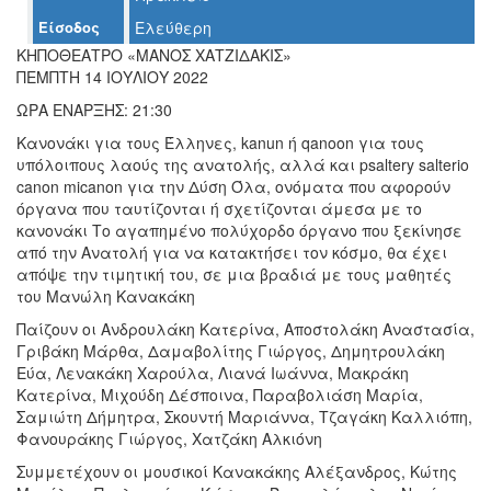
Είσοδος
Ελεύθερη
Ο
ΚΗΠΟΘΕΑΤΡΟ «ΜΑΝΟΣ ΧΑΤΖΙΔΑΚΙΣ»
ΤΟΠΟΣ
ΜΑΣ
ΠΕΜΠΤΗ 14 ΙΟΥΛΙΟΥ 2022
ΩΡΑ ΕΝΑΡΞΗΣ: 21:30
Ο
ΔΗΜΟΣ
Κανονάκι για τους Έλληνες, kanun ή qanoon για τους
υπόλοιπους λαούς της ανατολής, αλλά και psaltery salterio
canon micanon για την Δύση Όλα, ονόματα που αφορούν
ΠΟΛΙΤΙΣΜΟΣ
όργανα που ταυτίζονται ή σχετίζονται άμεσα με το
κανονάκι Το αγαπημένο πολύχορδο όργανο που ξεκίνησε
ΑΝΘΕΚΤΙΚΗ
από την Ανατολή για να κατακτήσει τον κόσμο, θα έχει
ΠΟΛΗ
απόψε την τιμητική του, σε μια βραδιά με τους μαθητές
του Μανώλη Κανακάκη
Παίζουν οι Ανδρουλάκη Κατερίνα, Αποστολάκη Αναστασία,
Γριβάκη Μάρθα, Δαμαβολίτης Γιώργος, Δημητρουλάκη
Εύα, Λενακάκη Χαρούλα, Λιανά Ιωάννα, Μακράκη
Κατερίνα, Μιχούδη Δέσποινα, Παραβολιάση Μαρία,
Σαμιώτη Δήμητρα, Σκουντή Μαριάννα, Τζαγάκη Καλλιόπη,
Φανουράκης Γιώργος, Χατζάκη Αλκιόνη
Συμμετέχουν οι μουσικοί Κανακάκης Αλέξανδρος, Κώτης