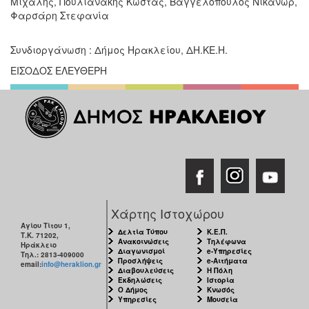
Μιχάλης, Πουλιανάκης Κώστας, Βαγγελόπουλος Νικάνωρ,
Φαρσάρη Στεφανία
Συνδιοργάνωση : Δήμος Ηρακλείου, ΔΗ.ΚΕ.Η.
ΕΙΣΟΔΟΣ ΕΛΕΥΘΕΡΗ
Χάρτης Ιστοχώρου
Αγίου Τίτου 1,
Δελτία Τύπου
Κ.Ε.Π.
Τ.Κ. 71202,
Ανακοινώσεις
Τηλέφωνα
Ηράκλειο
Διαγωνισμοί
e-Υπηρεσίες
Τηλ.: 2813-409000
Προσλήψεις
e-Αιτήματα
email:
info@heraklion.gr
Διαβουλεύσεις
Η Πόλη
Εκδηλώσεις
Ιστορία
Ο Δήμος
Κνωσός
Υπηρεσίες
Μουσεία