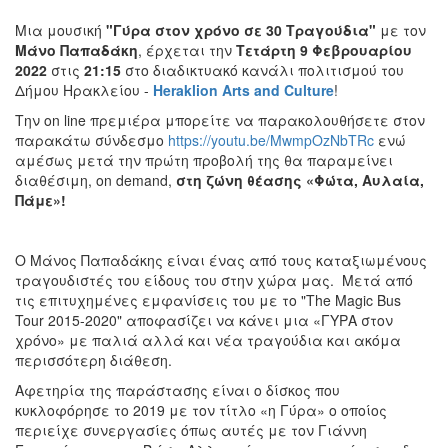
Μια μουσική
"Γύρα στον χρόνο σε 30 Τραγούδια"
με τον
Ο
Μάνο Παπαδάκη
, έρχεται την
T
ετάρτη 9 Φεβρουαρίου
ΤΟΠΟΣ
ΜΑΣ
2022
στις
21:15
στο διαδικτυακό κανάλι πολιτισμού του
Δήμου Ηρακλείου -
Heraklion
Arts
and
Culture
!
Ο
Την on line πρεμιέρα μπορείτε να παρακολουθήσετε στον
ΔΗΜΟΣ
παρακάτω σύνδεσμο
https://youtu.be/MwmpOzNbTRc
ενώ
αμέσως μετά την πρώτη προβολή της θα παραμείνει
ΠΟΛΙΤΙΣΜΟΣ
διαθέσιμη, on demand,
στη ζώνη θέασης «Φώτα, Αυλαία,
Πάμε»!
ΑΝΘΕΚΤΙΚΗ
ΠΟΛΗ
Ο Μάνος Παπαδάκης είναι ένας από τους καταξιωμένους
τραγουδιστές του είδους του στην χώρα μας. Μετά από
τις επιτυχημένες εμφανίσεις του με το "The Magic Bus
Tour 2015-2020" αποφασίζει να κάνει μια «ΓΥΡΑ στον
χρόνο» με παλιά αλλά και νέα τραγούδια και ακόμα
περισσότερη διάθεση.
Αφετηρία της παράστασης είναι ο δίσκος που
κυκλοφόρησε το 2019 με τον τίτλο «η Γύρα» ο οποίος
περιείχε συνεργασίες όπως αυτές με τον Γιάννη