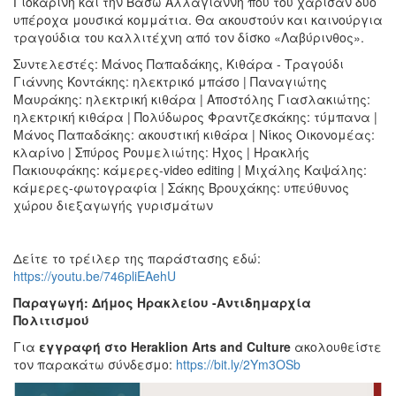
Γιοκαρίνη και την Βάσω Αλλαγιάννη που του χάρισαν δυο
υπέροχα μουσικά κομμάτια. Θα ακουστούν και καινούργια
τραγούδια του καλλιτέχνη από τον δίσκο «Λαβύρινθος».
Συντελεστές: Μάνος Παπαδάκης, Κιθάρα - Τραγούδι
Γιάννης Κοντάκης: ηλεκτρικό μπάσο | Παναγιώτης
Μαυράκης: ηλεκτρική κιθάρα | Αποστόλης Γιασλακιώτης:
ηλεκτρική κιθάρα | Πολύδωρος Φραντζεσκάκης: τύμπανα |
Μάνος Παπαδάκης: ακουστική κιθάρα | Νίκος Οικονομέας:
κλαρίνο | Σπύρος Ρουμελιώτης: Ήχος | Ηρακλής
Πακιουφάκης: κάμερες-video editing | Μιχάλης Καψάλης:
κάμερες-φωτογραφία | Σάκης Βρουχάκης: υπεύθυνος
χώρου διεξαγωγής γυρισμάτων
Δείτε το τρέιλερ της παράστασης εδώ:
https://youtu.be/746pliEAehU
Παραγωγή: Δήμος Ηρακλείου -Αντιδημαρχία
Πολιτισμού
Για
εγγραφή στο
Heraklion
Arts
and
Culture
ακολουθείστε
τον παρακάτω σύνδεσμο:
https://bit.ly/2Ym3OSb