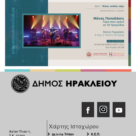
Χάρτης Ιστοχώρου
Αγίου Τίτου 1,
Δελτία Τύπου
Κ.Ε.Π.
Τ.Κ. 71202,