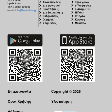
Ανακοινώσεις
Τηλέφωνα
Ηράκλειο
Διαγωνισμοί
e-Υπηρεσίες
Τηλ.: 2813-409000
Προσλήψεις
e-Αιτήματα
email:
info@heraklion.gr
Διαβουλεύσεις
Η Πόλη
Εκδηλώσεις
Ιστορία
Ο Δήμος
Κνωσός
Υπηρεσίες
Μουσεία
Επικοινωνία
Copyright © 2026
Όροι Χρήσης
Υλοποίηση
Δήλωση