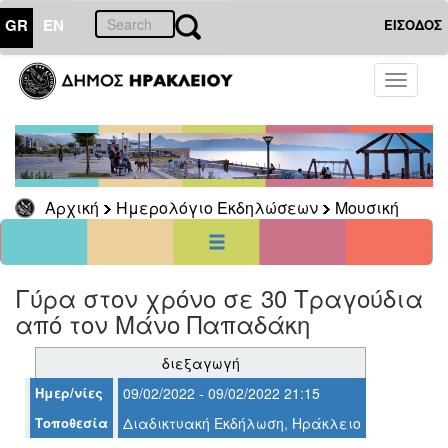
GR
EN
ΕΙΣΟΔΟΣ
01
Αύγουστος
Toggle
2026
navigati
Κυρ
Δευ
Τρι
Τετ
Πεμ
Παρ
Σαβ
1
2
3
4
5
6
7
8
Αρχική
Ημερολόγιο Εκδηλώσεων
Μουσική
9
10
11
12
13
14
15
16
17
18
19
20
21
22
23
24
25
26
27
28
29
30
31
Γύρα στον χρόνο σε 30 Τραγούδια
<<
σήμερα
>>
από τον Μάνο Παπαδάκη
ΗΜΕΡΟΛΟΓΙΟ
ΕΚΔΗΛΩΣΕΩΝ
διεξαγωγή
Μουσική
Ημερ/νίες
09/02/2022 - 09/02/2022 21:15
Τοποθεσία
Διαδικτυακή Εκδήλωση, Ηράκλειο