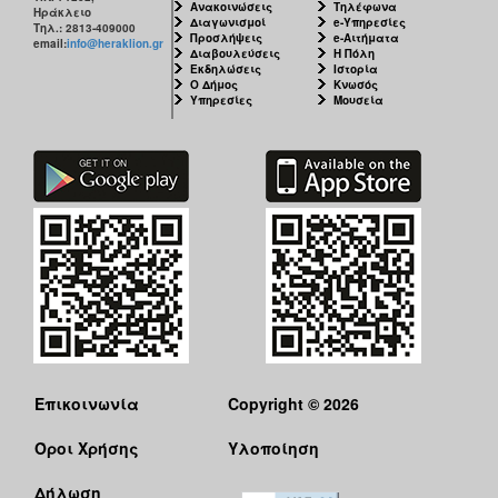
Ανακοινώσεις
Τηλέφωνα
Ηράκλειο
Διαγωνισμοί
e-Υπηρεσίες
Τηλ.: 2813-409000
Προσλήψεις
e-Αιτήματα
email:
info@heraklion.gr
Διαβουλεύσεις
Η Πόλη
Εκδηλώσεις
Ιστορία
Ο Δήμος
Κνωσός
Υπηρεσίες
Μουσεία
Επικοινωνία
Copyright © 2026
Όροι Χρήσης
Υλοποίηση
Δήλωση