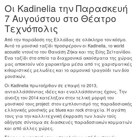
Oι Kadinelia την Παρασκευή
Ο
7 Αυγούστου στο Θέατρο
ΤΟΠΟΣ
ΜΑΣ
Τεχνόπολις
Ο
ΔΗΜΟΣ
Από την παράδοση της Ελλάδας σε ολόκληρο τον κόσμο.
Αυτό το μουσικό ταξίδι προσφέρουν οι Kadinelia, το world
acoustic ντουέτο του Θανάση Ζήκα και της Εύης Σεϊτανίδου.
ΠΟΛΙΤΙΣΜΟΣ
Ένα ταξίδι στο οποίο τα διαχρονικά ακούσματα της χώρας
μας αποκτούν νέο χαρακτήρα μέσα από τις χαρισματικές
ΑΝΘΕΚΤΙΚΗ
κιθαριστικές μελωδίες και το αρμονικό τραγούδι των δύο
ΠΟΛΗ
μουσικών.
Οι Kadinelia πρωτοήρθαν σε επαφή το 2013,
ανταλλάσσοντας ιδέες και εναλλάσσοντας ήχους. Την
άνοιξη του 2014 κατέληξαν στην τελική μορφή του
μουσικού τους project: στον εμπλουτισμό της παραδοσιακής
ελληνικής μουσικής με blues και rock στοιχεία. Η αγάπη
τους για την καλλιτεχνική έκφραση των λαών τούς
οδήγησε σύντομα σε διασκευές παραδοσιακών κομματιών
και από άλλες χώρες.