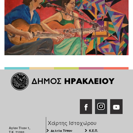
Χάρτης Ιστοχώρου
Αγίου Τίτου 1,
Δελτία Τύπου
Κ.Ε.Π.
Τ.Κ. 71202,