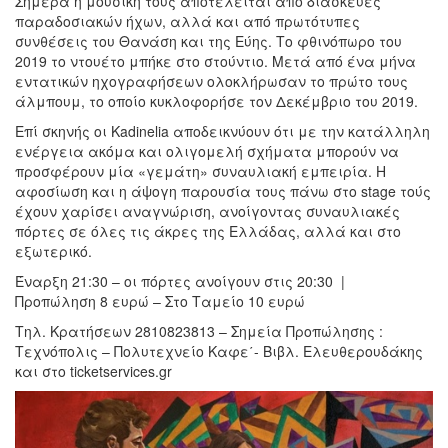
Σήμερα η μουσική τους αποτελείται από διασκευές
παραδοσιακών ήχων, αλλά και από πρωτότυπες
συνθέσεις του Θανάση και της Εύης. Το φθινόπωρο του
2019 το ντουέτο μπήκε στο στούντιο. Μετά από ένα μήνα
εντατικών ηχογραφήσεων ολοκλήρωσαν το πρώτο τους
άλμπουμ, το οποίο κυκλοφορήσε τον Δεκέμβριο του 2019.
Επί σκηνής οι Kadinelia αποδεικνύουν ότι με την κατάλληλη
ενέργεια ακόμα και ολιγομελή σχήματα μπορούν να
προσφέρουν μία «γεμάτη» συναυλιακή εμπειρία. Η
αφοσίωση και η άψογη παρουσία τους πάνω στο stage τούς
έχουν χαρίσει αναγνώριση, ανοίγοντας συναυλιακές
πόρτες σε όλες τις άκρες της Ελλάδας, αλλά και στο
εξωτερικό.
Έναρξη 21:30 – οι πόρτες ανοίγουν στις 20:30 |
Προπώληση 8 ευρώ – Στο Ταμείο 10 ευρώ
Τηλ. Κρατήσεων 2810823813 – Σημεία Προπώλησης :
Τεχνόπολις – Πολυτεχνείο Καφε΄- Βιβλ. Ελευθερουδάκης
και στο ticketservices.gr