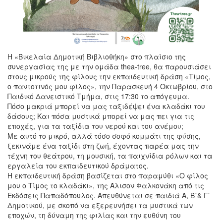
Η «Βικελαία Δημοτική Βιβλιοθήκη» στο πλαίσιο της
συνεργασίας της με την ομάδα thea-tree, θα παρουσιάσει
στους μικρούς της φίλους την εκπαιδευτική δράση «Τίμος,
ο παντοτινός μου φίλος», την Παρασκευή 4 Οκτωβρίου, στο
Παιδικό Δανειστικό Τμήμα, στις 17:30 το απόγευμα.
Πόσο μακριά μπορεί να μας ταξιδέψει ένα κλαδάκι του
δάσους; Και πόσα μυστικά μπορεί να μας πει για τις
εποχές, για τα ταξίδια του νερού και του ανέμου;
Με αυτό το μικρό, αλλά τόσο σοφό κομμάτι της φύσης,
ξεκινάμε ένα ταξίδι στη ζωή, έχοντας παρέα μας την
τέχνη του θεάτρου, τη μουσική, τα παιχνίδια ρόλων και τα
εργαλεία του εκπαιδευτικού δράματος.
Η εκπαιδευτική δράση βασίζεται στο παραμύθι «Ο φίλος
μου ο Τίμος το κλαδάκι», της Άλισον Φαλκονάκη από τις
Εκδόσεις Παπαδόπουλος. Απευθύνεται σε παιδιά Α, Β΄& Γ’
Δημοτικού, με σκοπό να εξερευνήσει τα μυστικά των
εποχών, τη δύναμη της φιλίας και την ευθύνη του