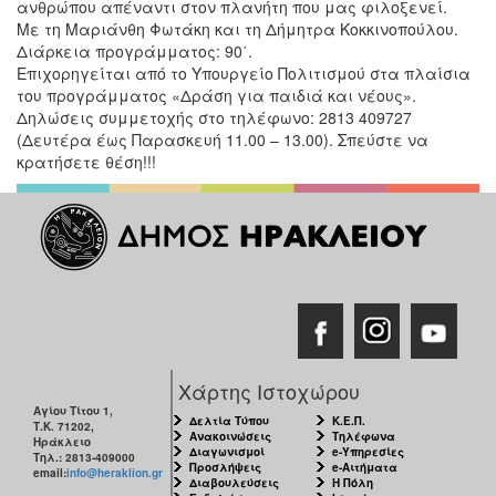
ανθρώπου απέναντι στον πλανήτη που μας φιλοξενεί.
Με τη Μαριάνθη Φωτάκη και τη Δήμητρα Κοκκινοπούλου.
Διάρκεια προγράμματος: 90΄.
Επιχορηγείται από το Υπουργείο Πολιτισμού στα πλαίσια
του προγράμματος «Δράση για παιδιά και νέους».
Δηλώσεις συμμετοχής στο τηλέφωνο: 2813 409727
(Δευτέρα έως Παρασκευή 11.00 – 13.00). Σπεύστε να
κρατήσετε θέση!!!
Χάρτης Ιστοχώρου
Αγίου Τίτου 1,
Δελτία Τύπου
Κ.Ε.Π.
Τ.Κ. 71202,
Ανακοινώσεις
Τηλέφωνα
Ηράκλειο
Διαγωνισμοί
e-Υπηρεσίες
Τηλ.: 2813-409000
Προσλήψεις
e-Αιτήματα
email:
info@heraklion.gr
Διαβουλεύσεις
Η Πόλη