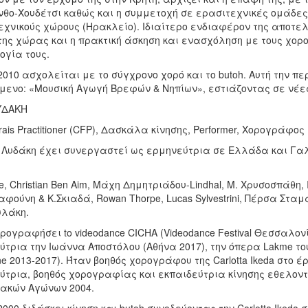
νθο-Χουδέτσι καθώς και η συμμετοχή σε ερασιτεχνικές ομάδες
εχνικούς χώρους (Ηρακλείο). Ιδιαίτερο ενδιαφέρον της αποτ
ης χώρας και η πρακτική άσκηση και ενασχόληση με τους χορο
ογία τους.
2010 ασχολείται με το σύγχρονο χορό και το butoh. Αυτή την π
ίμενο: «Μουσική Αγωγή Βρεφών & Νηπίων», εστιάζοντας σε νέες
ΥΔΑΚΗ
rais Practitioner (CFP), Δασκάλα κίνησης, Performer, Χορογράφος
 Λυδάκη έχει συνεργαστεί ως ερμηνεύτρια σε Ελλάδα και Γαλλί
e, Christian Ben Aim, Μάχη Δημητριάδου-Lindhal, Μ. Χρυσοσπάθη,
αφούνη & Κ.Σκιαδά, Rowan Thorpe, Lucas Sylvestrini, Πέρσα Σταμ
λάκη.
ρογραφήσει to videodance CICHA (Videodance Festival Θεσσαλον
τρια την Ιωάννα Αποστόλου (Αθήνα 2017), την όπερα Lakme του L
e 2013-2017). Ήταν βοηθός χορογράφου της Carlotta Ikeda στο έργο 
ύτρια, βοηθός χορογραφίας και εκπαιδεύτρια κίνησης εθελοντ
ακών Αγώνων 2004.