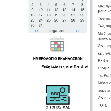
2
3
4
5
6
7
8
Μια πρ
9
10
11
12
13
14
15
μουσικ
16
17
18
19
20
21
22
Πως πα
23
24
25
26
27
28
29
30
31
Πώς συμ
<<
σήμερα
>>
Μαζί με
ήχους 
Θα μυη
ερμηνε
ΗΜΕΡΟΛΟΓΙΟ ΕΚΔΗΛΩΣΕΩΝ
Ελάτε 
Εκδηλώσεις για Παιδιά
Έτοιμοι;
Τα Ρα 
Μέσα α
πορεία
Θα συν
ΠΟΤΕ
Ο ΤΟΠΟΣ ΜΑΣ