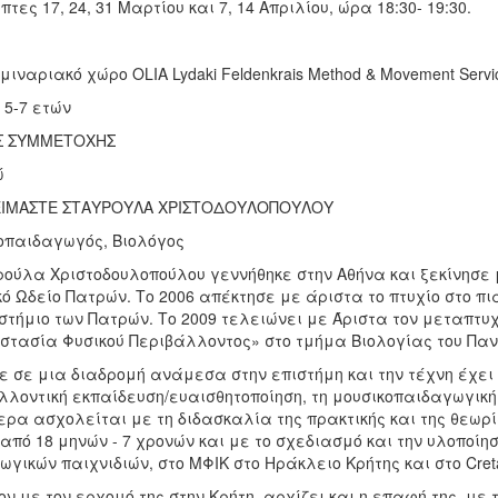
πτες 17, 24, 31 Μαρτίου και 7, 14 Απριλίου, ώρα 18:30- 19:30.
μιναριακό χώρο OLIA Lydaki Feldenkrais Method & Movement Servi
 5-7 ετών
Σ ΣΥΜΜΕΤΟΧΗΣ
ώ
ΕΙΜΑΣΤΕ ΣΤΑΥΡΟΥΛΑ ΧΡΙΣΤΟΔΟΥΛΟΠΟΥΛΟΥ
οπαιδαγωγός, Βιολόγος
ρούλα Χριστοδουλοπούλου γεννήθηκε στην Αθήνα και ξεκίνησε 
ό Ωδείο Πατρών. Το 2006 απέκτησε με άριστα το πτυχίο στο πιά
τήμιο των Πατρών. Το 2009 τελειώνει με Άριστα τον μεταπτυχ
οστασία Φυσικού Περιβάλλοντος» στο τμήμα Βιολογίας του Παν
τε σε μια διαδρομή ανάμεσα στην επιστήμη και την τέχνη έχε
λοντική εκπαίδευση/ευαισθητοποίηση, τη μουσικοπαιδαγωγική ε
ρα ασχολείται με τη διδασκαλία της πρακτικής και της θεωρί
 από 18 μηνών - 7 χρονών και με το σχεδιασμό και την υλοποί
γικών παιχνιδιών, στο ΜΦΙΚ στο Ηράκλειο Κρήτης και στο Cret
ν με τον ερχομό της στην Κρήτη, αρχίζει και η επαφή της, μ