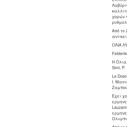
Λαβύρι
καλλιτ
χορών τ
ρυθμολ
Από το 
αντικε
ΟΛΙΑ Λ
Feldenk
Η Όλια
Simi, P.
Le Doar
Ι. Μαντ
Ζαμπου
Έχει χο
ερμηνεύ
Lauzann
ερμηνε
Ολυμπι