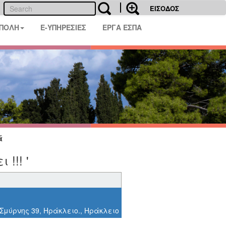
ΕΙΣΟΔΟΣ
 ΠΟΛΗ
E-ΥΠΗΡΕΣΙΕΣ
ΕΡΓΑ ΕΣΠΑ
ά
!!! '
ς Σμύρνης 39, Ηράκλειο., Ηράκλειο