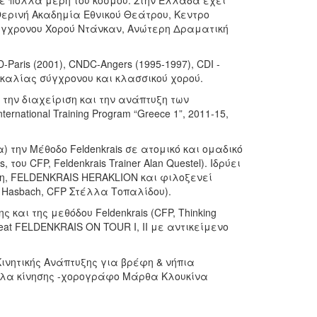
a σε πολλά μέρη του κόσμου. Στην Ελλάδα έχει
 Θερινή Ακαδημία Εθνικού Θεάτρου, Κεντρο
ύγχρονου Χορού Ντάνκαν, Ανώτερη Δραματική
ris (2001), CNDC-Angers (1995-1997), CDI -
σκαλίας σύγχρονου και κλασσικού χορού.
 την διαχείριση και την ανάπτυξη των
national Training Program “Greece 1”, 2011-15,
) την Μέθοδο Feldenkrais σε ατομικό και ομαδικό
ου CFP, Feldenkrais Trainer Alan Questel). Ιδρύει
τη, FELDENKRAIS HERAKLION και φιλοξενεί
ke Hasbach, CFP Στέλλα Τοπαλίδου).
και της μεθόδου Feldenkrais (CFP, Thinking
reat FELDENKRAIS ON TOUR I, II με αντικείμενο
Κινητικής Ανάπτυξης για βρέφη & νήπια
κάλα κίνησης -χορογράφο Μάρθα Κλουκίνα