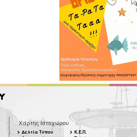
Χάρτης Ιστοχώρου
Δελτία Τύπου
Κ.Ε.Π.