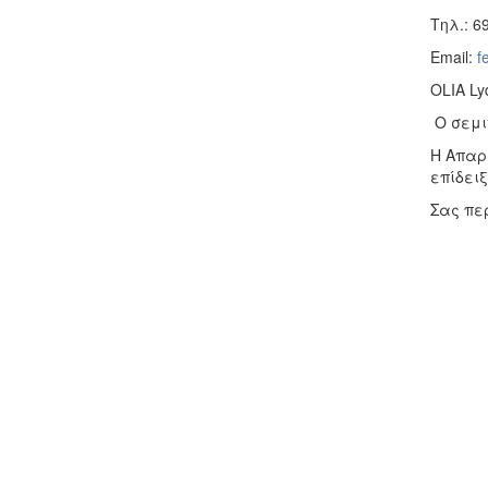
Tηλ.: 6
Email:
f
OLIA Ly
Ο σεμι
Η Απαρα
επίδειξ
Σας πε