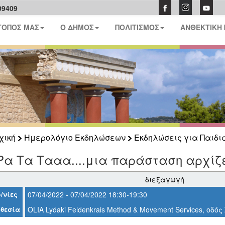
09409
ΤΟΠΟΣ ΜΑΣ
Ο ΔΗΜΟΣ
ΠΟΛΙΤΙΣΜΟΣ
ΑΝΘΕΚΤΙΚΗ
χική
Ημερολόγιο Εκδηλώσεων
Εκδηλώσεις για Παιδι
Ρα Τα Τααα....μια παράσταση αρχίζει 
διεξαγωγή
/νίες
07/04/2022 - 07/04/2022 18:30-19:30
θεσία
OLIA Lydaki Feldenkrais Method & Movement Services, οδό