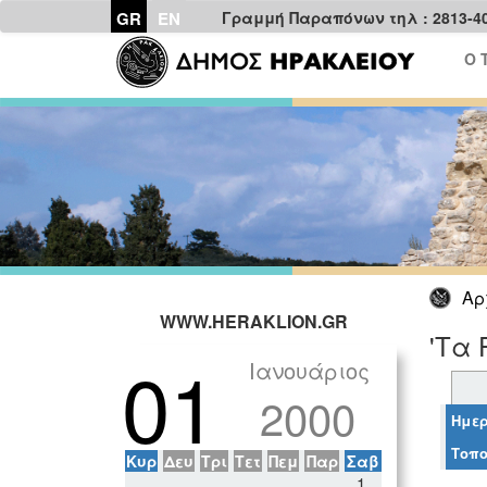
GR
EN
Γραμμή Παραπόνων τηλ : 2813-4
Ο 
Αρ
WWW.HERAKLION.GR
'Τα 
01
Ιανουάριος
2000
Ημερ
Τοπο
Κυρ
Δευ
Τρι
Τετ
Πεμ
Παρ
Σαβ
1