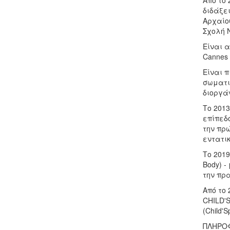
Από το 
διδάξει
Αρχαίο
Σχολή Ν
Είναι α
Cannes
Είναι π
σωματικ
διοργάν
Το 2013
επίπεδο
την πρ
εντατικ
Το 2019
Body) -
την πρα
Από το 
CHILD'
(Child'S
ΠΛΗΡΟΦ