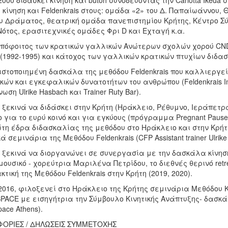
2000 διδάσκει κίνηση και butoh συνοδεύοντας την Carlotta Iked
 κίνηση και Feldenkrais στους: ομάδα «2» του Δ. Παπαίωάννου,
υ Δράματος, θεατρική ομάδα πανεπιστημίου Κρήτης, Κέντρο Σ
ότος, ερασιτεχνικές ομάδες Φρι D και Εχταγή κ.α.
πόφοιτος των κρατικών γαλλικών Ανώτερων σχολών χορού CND-Pa
 (1992-1995) και κάτοχος των γαλλικών κρατικών πτυχίων διδα
ιστοποιημένη δασκάλα της μεθόδου Feldenkrais που καλλιεργεί
ών και εγκεφαλικών δυνατοτήτων του ανθρώπου (Feldenkrais Inter
ωση Ulrike Hasbach και Trainer Ruty Bar).
 ξεκινά να διδάσκει στην Κρήτη (Ηράκλειο, Ρέθυμνο, Ιεράπετρα
 για το ευρύ κοινό και για εγκύους (πρόγραμμα Pregnant Pauses, τ
ώτη έδρα διδασκαλίας της μεθόδου στο Ηράκλειο και στην Κρή
ά σεμινάρια της Μεθόδου Feldenkrais (CFP Assistant trainer Ulri
 ξεκινά να διοργανώνει σε συνεργασία με την δασκάλα κίνησης 
 μουσικό - χορεύτρια Μαριλένα Πετρίδου, το διεθνές θερινό ret
κτική της Μεθόδου Feldenkrais στην Κρήτη (2019, 2020).
2016, φιλοξενεί στο Ηράκλειο της Κρήτης σεμινάρια Μεθόδου 
SPACE με εισηγήτρια την Σύμβουλο Κινητικής Ανάπτυξης- δασ
pace Athens).
ΟΡΙΕΣ / ΔΗΛΩΣΕΙΣ ΣΥΜΜΕΤΟΧΗΣ