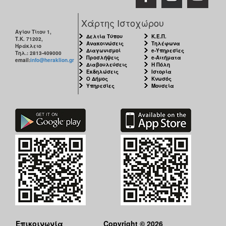
Χάρτης Ιστοχώρου
Αγίου Τίτου 1,
Δελτία Τύπου
Κ.Ε.Π.
Τ.Κ. 71202,
Ανακοινώσεις
Τηλέφωνα
Ηράκλειο
Διαγωνισμοί
e-Υπηρεσίες
Τηλ.: 2813-409000
Προσλήψεις
e-Αιτήματα
email:
info@heraklion.gr
Διαβουλεύσεις
Η Πόλη
Εκδηλώσεις
Ιστορία
Ο Δήμος
Κνωσός
Υπηρεσίες
Μουσεία
Επικοινωνία
Copyright © 2026