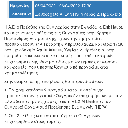
Ημερ/νίες
06/04/2022 - 06/04/2022 17.30
Τοποθεσία
Ξενοδοχείο ATLANTIS, Υγείας 2, Ηράκλειο
Ο
H A.E. ο Πρέσβης της Ουγγαρίας στην Ελλάδα κ. Erik Haupt,
ΤΟΠΟΣ
ΜΑΣ
και ο επίτιμος πρόξενος της Ουγγαρίας στην Κρήτη κ.
Περίανδρος Επιτροπάκης, έχουν την τιμή να σας
προσκαλέσουν την Τετάρτη 6 Απριλίου 2022, και ώρα 17:30
Ο
ΔΗΜΟΣ
στο ξενοδοχείο Aquila Atlantis, Υγείας 2, Ηράκλειο, στην
ημερίδα επικοινωνίας και ενημέρωσης επί ευκαιριών
επιχειρηματικής συνεργασίας με Ουγγρικές εταιρείες
ΠΟΛΙΤΙΣΜΟΣ
και φορείς, που υποστηρίζονται από προγράμματα
χρηματοδότησης.
ΑΝΘΕΚΤΙΚΗ
ΠΟΛΗ
Στην διάρκεια της εκδήλωσης θα παρουσιασθούν:
1. Τα χρηματοδοτικά προγράμματα υποστήριξης
εμπορικών συνεργασιών Ουγγρικών επιχειρήσεων με την
Ελλάδα και τρίτες χώρες από την ΕΧΙΜ Bank και τον
Ουγγρικό Οργανισμό Προώθησης Εξαγωγών (HEPA)
2. Οι εξελίξεις και τα επιτεύγματα Ουγγρικών
επιχειρήσεων στους τομείς: