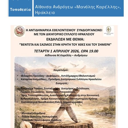
Αίθουσα Ανδρόγεω «Μανόλης Καρέλλης»,
Τοποθεσία
Ηράκλειο
Ο
ΤΟΠΟΣ
ΜΑΣ
Ο
ΔΗΜΟΣ
ΠΟΛΙΤΙΣΜΟΣ
ΑΝΘΕΚΤΙΚΗ
ΠΟΛΗ