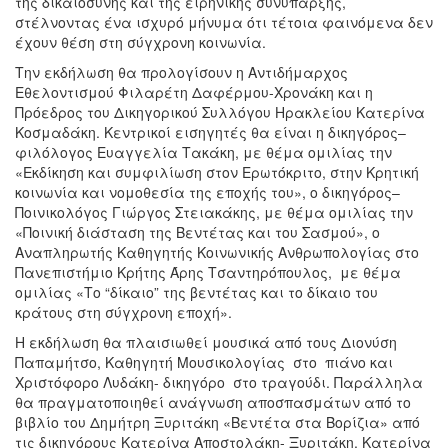
της δικαιοσύνης και της ειρηνικής συνύπαρξης,
στέλνοντας ένα ισχυρό μήνυμα ότι τέτοια φαινόμενα δεν
έχουν θέση στη σύγχρονη κοινωνία.
Την εκδήλωση θα προλογίσουν η Αντιδήμαρχος
Εθελοντισμού Φιλαρέτη Δαφέρμου-Χρονάκη και η
Πρόεδρος του Δικηγορικού Συλλόγου Ηρακλείου Κατερίνα
Κοσμαδάκη. Κεντρικοί εισηγητές θα είναι η δικηγόρος–
φιλόλογος Ευαγγελία Τακάκη, με θέμα ομιλίας την
«Εκδίκηση και συμφιλίωση στον Ερωτόκριτο, στην Κρητική
κοινωνία και νομοθεσία της εποχής του», ο δικηγόρος–
Ποινικολόγος Γιώργος Στειακάκης, με θέμα ομιλίας την
«Ποινική διάσταση της Βεντέτας και του Σασμού», ο
Αναπληρωτής Καθηγητής Κοινωνικής Ανθρωπολογίας στο
Πανεπιστήμιο Κρήτης Άρης Τσαντηρόπουλος, με θέμα
ομιλίας «Το “δίκαιο” της βεντέτας και το δίκαιο του
κράτους στη σύγχρονη εποχή».
Η εκδήλωση θα πλαισιωθεί μουσικά από τους Διονύση
Παπαμήτσο, Καθηγητή Μουσικολογίας στο πιάνο και
Χριστόφορο Λυδάκη- δικηγόρο στο τραγούδι. Παράλληλα
θα πραγματοποιηθεί ανάγνωση αποσπασμάτων από το
βιβλίο του Δημήτρη Ξυριτάκη «Βεντέτα στα Βορίζια» από
τις δικηγόρους Κατερίνα Αποστολάκη- Ξυριτάκη, Κατερίνα