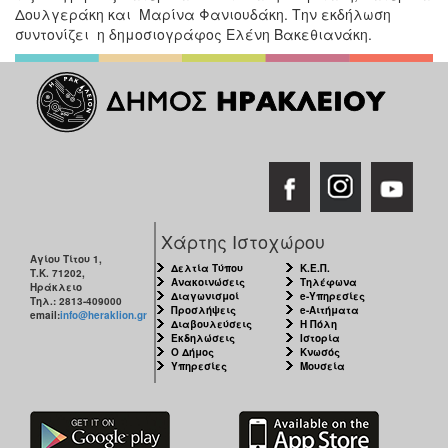
Δουλγεράκη και Μαρίνα Φανιουδάκη. Την εκδήλωση
συντονίζει η δημοσιογράφος Ελένη Βακεθιανάκη.
Χάρτης Ιστοχώρου
Αγίου Τίτου 1,
Δελτία Τύπου
Κ.Ε.Π.
Τ.Κ. 71202,
Ανακοινώσεις
Τηλέφωνα
Ηράκλειο
Διαγωνισμοί
e-Υπηρεσίες
Τηλ.: 2813-409000
Προσλήψεις
e-Αιτήματα
email:
info@heraklion.gr
Διαβουλεύσεις
Η Πόλη
Εκδηλώσεις
Ιστορία
Ο Δήμος
Κνωσός
Υπηρεσίες
Μουσεία