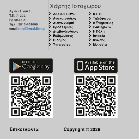
Χάρτης Ιστοχώρου
Αγίου Τίτου 1,
Δελτία Τύπου
Κ.Ε.Π.
Τ.Κ. 71202,
Ανακοινώσεις
Τηλέφωνα
Ηράκλειο
Διαγωνισμοί
e-Υπηρεσίες
Τηλ.: 2813-409000
Προσλήψεις
e-Αιτήματα
email:
info@heraklion.gr
Διαβουλεύσεις
Η Πόλη
Εκδηλώσεις
Ιστορία
Ο Δήμος
Κνωσός
Υπηρεσίες
Μουσεία
Επικοινωνία
Copyright © 2026