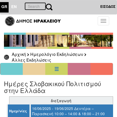
GR
EN
ΕΙΣΟΔΟΣ
19
Ιούνιος
Toggle
2025
navigati
Κυρ
Δευ
Τρι
Τετ
Πεμ
Παρ
Σαβ
1
2
3
4
5
6
7
8
9
10
11
12
13
14
Αρχική
Ημερολόγιο Εκδηλώσεων
15
16
17
18
19
20
21
Άλλες Εκδηλώσεις
22
23
24
25
26
27
28
29
30
<<
σήμερα
>>
Ημέρες Σλοβακικού Πολιτισμού
ΗΜΕΡΟΛΟΓΙΟ
ΕΚΔΗΛΩΣΕΩΝ
στην Ελλάδα
Άλλες
διεξαγωγή
Εκδηλώσεις
16/06/2025 - 19/06/2025 Δευτέρα –
Αρχείο
Ημερ/νίες
Παρασκευή 10:00 – 14:00 & 18:00 – 21:00