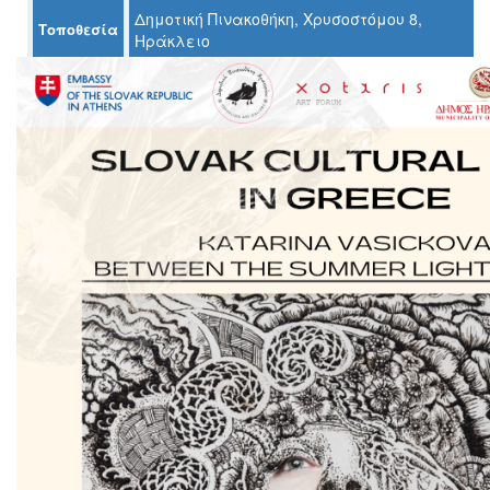
Δημοτική Πινακοθήκη, Χρυσοστόμου 8,
Τοποθεσία
Ηράκλειο
Ο
ΤΟΠΟΣ
ΜΑΣ
Ο
ΔΗΜΟΣ
ΠΟΛΙΤΙΣΜΟΣ
ΑΝΘΕΚΤΙΚΗ
ΠΟΛΗ